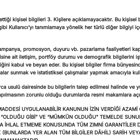
ettiği kişisel bilgileri 3. Kişilere açıklamayacaktır. Bu kişisel 
bi Kullanıcı’yı tanımlamaya yönelik her türlü diğer bilgiyi içe
 kampanya, promosyon, duyuru vb. pazarlama faaliyetleri kaps
isine ait iletişim, portföy durumu ve demografik bilgilerini i
iğini kabul ve beyan eder. Bu kişisel bilgiler firma bünyesind
r sunmak ve istatistiksel çalışmalar yapmak amacıyla kulla
rca usulü dairesinde bu bilgilerin talep edilmesi halinde ve
pılmasının zorunlu olduğu durumlarda resmi makamlara açık
 MADDESİ UYGULANABİLİR KANUNUN İZİN VERDİĞİ AZAMİ
“OLDUĞU GİBİ” VE “MÜMKÜN OLDUĞU” TEMELDE SUNUL
YA İHLAL ETMEME KONUSUNDA TÜM ZIMNİ GARANTİLER 
 (BUNLARDA YER ALAN TÜM BİLGİLER DÂHİL) SARİH VEY