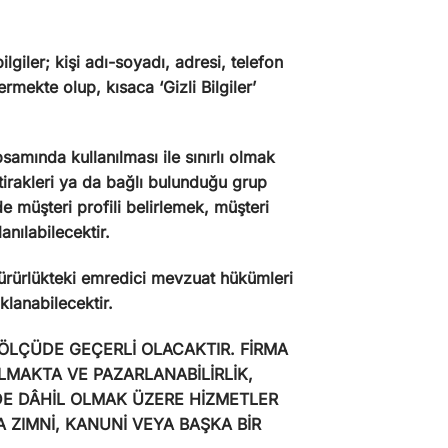
bilgiler; kişi adı-soyadı, adresi, telefon
rmekte olup, kısaca ‘Gizli Bilgiler’
amında kullanılması ile sınırlı olmak
ştirakleri ya da bağlı bulunduğu grup
e müşteri profili belirlemek, müşteri
nılabilecektir.
 yürürlükteki emredici mevzuat hükümleri
lanabilecektir.
 ÖLÇÜDE GEÇERLİ OLACAKTIR. FİRMA
MAKTA VE PAZARLANABİLİRLİK,
DE DÂHİL OLMAK ÜZERE HİZMETLER
A ZIMNİ, KANUNİ VEYA BAŞKA BİR