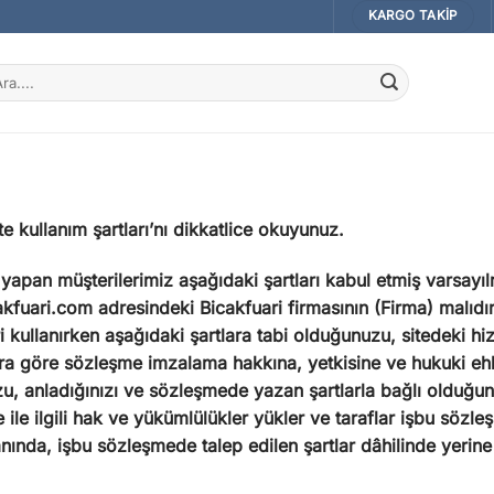
KARGO TAKIP
a:
e kullanım şartları’nı dikkatlice okuyunuz.
iş yapan müşterilerimiz aşağıdaki şartları kabul etmiş varsay
fuari.com adresindeki Bicakfuari firmasının (Firma) malıdır v
eri kullanırken aşağıdaki şartlara tabi olduğunuzu, sitedeki
a göre sözleşme imzalama hakkına, yetkisine ve hukuki ehli
 anladığınızı ve sözleşmede yazan şartlarla bağlı olduğunuz
ile ilgili hak ve yükümlülükler yükler ve taraflar işbu sözl
ında, işbu sözleşmede talep edilen şartlar dâhilinde yerine