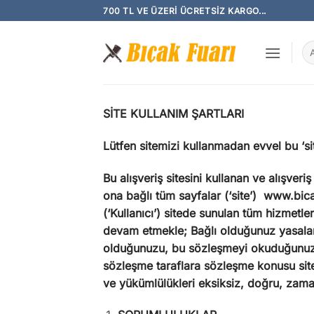
İçeriğe
700 TL VE ÜZERI ÜCRETSIZ KARGO...
atla
Ar
SİTE KULLANIM ŞARTLARI
Lütfen sitemizi kullanmadan evvel bu ‘sit
Bu alışveriş sitesini kullanan ve alışver
ona bağlı tüm sayfalar (‘site’) www.bicak
(‘Kullanıcı’) sitede sunulan tüm hizmetl
devam etmekle; Bağlı olduğunuz yasalar
olduğunuzu, bu sözleşmeyi okuduğunuzu,
sözleşme taraflara sözleşme konusu site 
ve yükümlülükleri eksiksiz, doğru, zaman