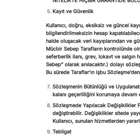
NİTELİKTE HİÇBİR GARANTİDE B
Kayıt ve Güvenlik
Kullanıcı, doğru, eksiksiz ve güncel kayı
bilgilendirilmeksizin hesap kapatılabilec
halde oluşacak veri kayıplarından ve gü
Mücbir Sebep Tarafların kontrolünde olma
seferberlik ilanı, grev, lokavt ve salgın h
Sebep” olarak anılacaktır.) dolayı sözle
Bu sürede Taraflar’ın işbu Sözleşme’den
Sözleşmenin Bütünlüğü ve Uygulanabil
kalanı geçerliliğini korumaya devam 
Sözleşmede Yapılacak Değişiklikler F
değiştirebilir. Değişiklikler sitede ya
Kullanıcı, sunulan hizmetlerden yarar
Tebligat