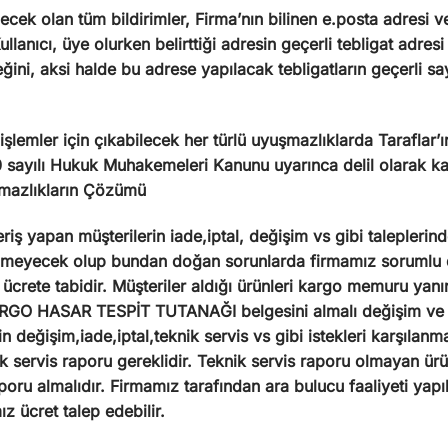
lecek olan tüm bildirimler, Firma’nın bilinen e.posta adresi ve
 Kullanıcı, üye olurken belirttiği adresin geçerli tebligat a
eğini, aksi halde bu adrese yapılacak tebligatların geçerli say
 işlemler için çıkabilecek her türlü uyuşmazlıklarda Taraflar’ın
100 sayılı Hukuk Muhakemeleri Kanunu uyarınca delil olarak ka
şmazlıkların Çözümü
ş yapan müşterilerin iade,iptal, değişim vs gibi taleplerinde
ilmeyecek olup bundan doğan sorunlarda firmamız sorumlu de
ücrete tabidir. Müşteriler aldığı ürünleri kargo memuru yanı
 HASAR TESPİT TUTANAĞI belgesini almalı değişim ve iade 
in değişim,iade,iptal,teknik servis vs gibi istekleri karşıl
k servis raporu gereklidir. Teknik servis raporu olmayan ürü
poru almalıdır. Firmamız tarafından ara bulucu faaliyeti yap
z ücret talep edebilir.