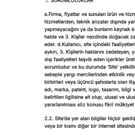
SORUMLULUKLAR
a.Firma, fiyatlar ve sunulan ürün ve hi
hizmetlerden, teknik arızalar dışında yar
yapmayacağını ya da bunların kaynak k
halde ve 3. Kişiler nezdinde doğacak za
eder. d.Kullanıcı, site içindeki faaliyet
aykırı, 3. Kişilerin haklarını zedeleyen, 
dışı faaliyetleri teşvik eden içerikler
sorumludur ve bu durumda ‘Site’ yetkililer
sebeple yargı mercilerinden etkinlik veya k
birbirleri veya üçüncü şahıslarla olan il
adı, marka, patent, logo, tasarım, bilgi v
belirtilen ilgilisine ait olup, ulusal ve 
yararlanılması söz konusu fikri mülkiye
2.2. Site’de yer alan bilgiler hiçbir ş
veya bir kısmı diğer bir internet sitesin