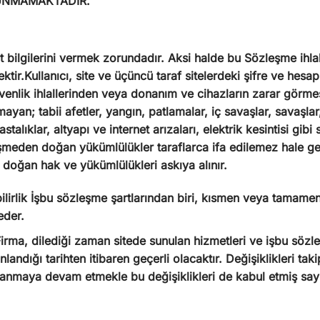
ULUNMAMAKTADIR.
t bilgilerini vermek zorundadır. Aksi halde bu Sözleşme ihlal
ektir.Kullanıcı, site ve üçüncü taraf sitelerdeki şifre ve hes
venlik ihlallerinden veya donanım ve cihazların zarar görm
yan; tabii afetler, yangın, patlamalar, iç savaşlar, savaşlar
astalıklar, altyapı ve internet arızaları, elektrik kesintisi gi
şmeden doğan yükümlülükler taraflarca ifa edilemez hale gel
 doğan hak ve yükümlülükleri askıya alınır.
irlik İşbu sözleşme şartlarından biri, kısmen veya tamamen 
eder.
irma, dilediği zaman sitede sunulan hizmetleri ve işbu söz
yınlandığı tarihten itibaren geçerli olacaktır. Değişiklikleri t
lanmaya devam etmekle bu değişiklikleri de kabul etmiş sayı