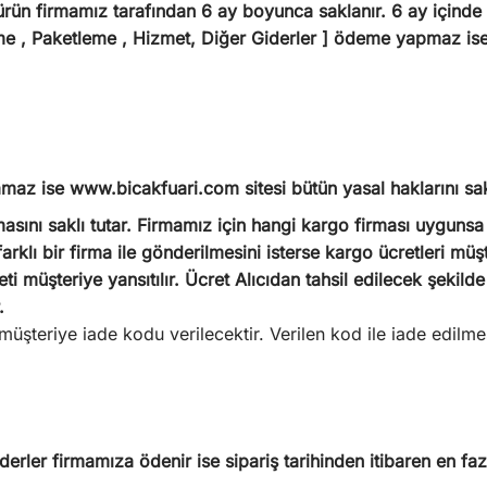
ün firmamız tarafından 6 ay boyunca saklanır. 6 ay içinde 
me , Paketleme , Hizmet, Diğer Giderler ] ödeme yapmaz ise 
amaz ise www.bicakfuari.com sitesi bütün yasal haklarını sakl
sını saklı tutar. Firmamız için hangi kargo firması uygunsa 
rklı bir firma ile gönderilmesini isterse kargo ücretleri müş
ti müşteriye yansıtılır. Ücret Alıcıdan tahsil edilecek şeki
.
üşteriye iade kodu verilecektir. Verilen kod ile iade edilmes
rler firmamıza ödenir ise sipariş tarihinden itibaren en faz