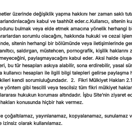
zmetler üzerinde değişiklik yapma hakkını her zaman saklı tu
arlandırılacağını kabul ve taahhüt eder.c.Kullanıcı, sitenin k
odunu bulmak veya elde etmek amacına yönelik herhangi bi
rarlardan sorumlu olacağını, hakkında hukuki ve cezai işle
lerinde, sitenin herhangi bir bölümünde veya iletişimlerinde 
yanıltıcı, saldırgan, müstehcen, pornografik, kişilik haklarını 
 üretmeyeceğini, paylaşmayacağını kabul eder. Aksi halde ol
i, bu tür hesapları askıya alabilir, sona erdirebilir, yasal sü
ullanıcı hesapları ile ilgili bilgi talepleri gelirse paylaşma h
işkileri kendi sorumluluğundadır. 2. Fikri Mülkiyet Hakları 2.
e yöntem gibi tescilli veya tescilsiz tüm fikri mülkiyet haklar
uluslararası hukukun koruması altındadır. İşbu Site’nin ziyaret
t hakları konusunda hiçbir hak vermez.
ekilde çoğaltılamaz, yayınlanamaz, kopyalanamaz, sunulamaz v
de izinsiz olarak kullanılamaz.