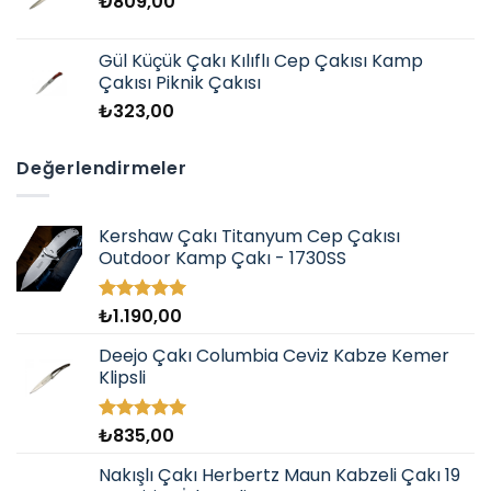
₺
809,00
Gül Küçük Çakı Kılıflı Cep Çakısı Kamp
Çakısı Piknik Çakısı
₺
323,00
Değerlendirmeler
Kershaw Çakı Titanyum Cep Çakısı
Outdoor Kamp Çakı - 1730SS
₺
1.190,00
5 üzerinden
5.00
oy
aldı
Deejo Çakı Columbia Ceviz Kabze Kemer
Klipsli
₺
835,00
5 üzerinden
5.00
oy
aldı
Nakışlı Çakı Herbertz Maun Kabzeli Çakı 19