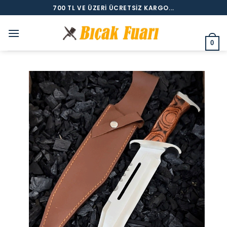
İçeriğe
700 TL VE ÜZERI ÜCRETSIZ KARGO...
atla
0