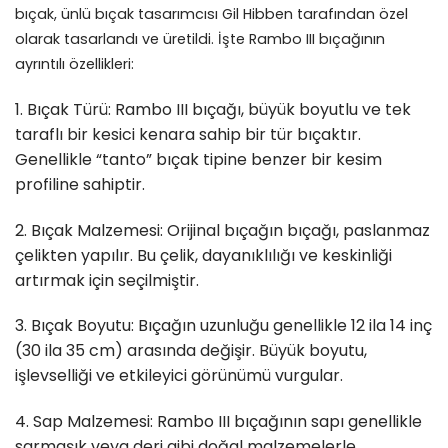
bıçak, ünlü bıçak tasarımcısı Gil Hibben tarafından özel
olarak tasarlandı ve üretildi. İşte Rambo III bıçağının
ayrıntılı özellikleri:
1. Bıçak Türü: Rambo III bıçağı, büyük boyutlu ve tek
taraflı bir kesici kenara sahip bir tür bıçaktır.
Genellikle “tanto” bıçak tipine benzer bir kesim
profiline sahiptir.
2. Bıçak Malzemesi: Orijinal bıçağın bıçağı, paslanmaz
çelikten yapılır. Bu çelik, dayanıklılığı ve keskinliği
artırmak için seçilmiştir.
3. Bıçak Boyutu: Bıçağın uzunluğu genellikle 12 ila 14 inç
(30 ila 35 cm) arasında değişir. Büyük boyutu,
işlevselliği ve etkileyici görünümü vurgular.
4. Sap Malzemesi: Rambo III bıçağının sapı genellikle
sarmaşık veya deri gibi doğal malzemelerle