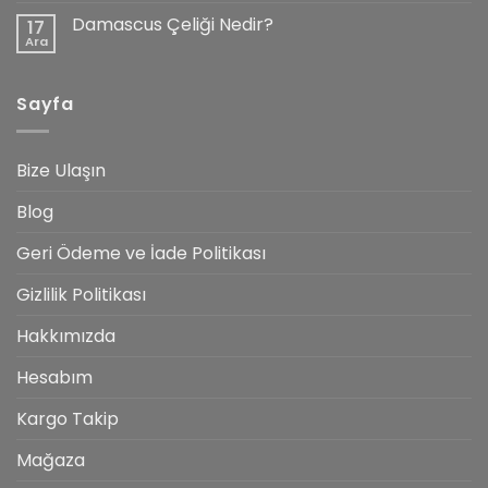
Bıçak
Damascus Çeliği Nedir?
17
İmalatında
Kullanılan
Ara
Yorum
Malzemeler
yok
Damascus
Çeliği
Sayfa
Nedir?
Bize Ulaşın
Blog
Geri Ödeme ve İade Politikası
Gizlilik Politikası
Hakkımızda
Hesabım
Kargo Takip
Mağaza