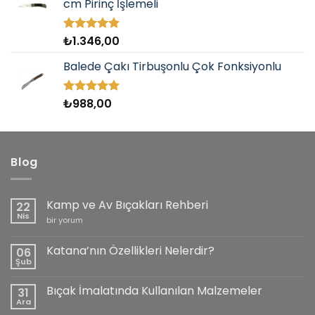
cm Pirinç İşlemeli
₺
1.346,00
5 üzerinden
5.00
oy
aldı
Balede Çakı Tirbuşonlu Çok Fonksiyonlu
₺
988,00
5 üzerinden
5.00
oy
aldı
Blog
Kamp ve Av Bıçakları Rehberi
22
Nis
Kamp
bir yorum
ve
Av
Bıçakları
Katana’nın Özellikleri Nelerdir?
06
Rehberi
Şub
için
Yorum
yok
Katana’nın
Bıçak İmalatında Kullanılan Malzemeler
31
Özellikleri
Nelerdir?
Ara
Yorum
yok