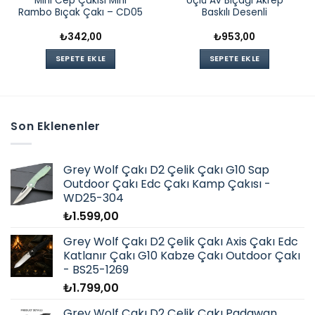
Mini Cep Çakısı Mini
Üçlü Av Bıçağı Akrep
Rambo Bıçak Çakı – CD05
Baskılı Desenli
₺
342,00
₺
953,00
SEPETE EKLE
SEPETE EKLE
Son Eklenenler
Grey Wolf Çakı D2 Çelik Çakı G10 Sap
Outdoor Çakı Edc Çakı Kamp Çakısı -
WD25-304
₺
1.599,00
Grey Wolf Çakı D2 Çelik Çakı Axis Çakı Edc
Katlanır Çakı G10 Kabze Çakı Outdoor Çakı
- BS25-1269
₺
1.799,00
Grey Wolf Çakı D2 Çelik Çakı Padawan