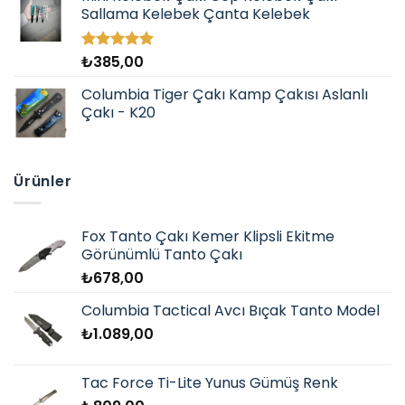
Sallama Kelebek Çanta Kelebek
₺
385,00
5 üzerinden
5.00
oy
aldı
Columbia Tiger Çakı Kamp Çakısı Aslanlı
Çakı - K20
Ürünler
Fox Tanto Çakı Kemer Klipsli Ekitme
Görünümlü Tanto Çakı
₺
678,00
Columbia Tactical Avcı Bıçak Tanto Model
₺
1.089,00
Tac Force Ti-Lite Yunus Gümüş Renk