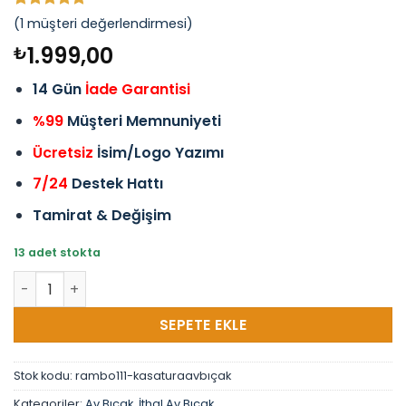
1
müşteri
(
1
müşteri değerlendirmesi)
puanına
dayanarak
1.999,00
₺
5 üzerinden
5
puan aldı
14 Gün
İade Garantisi
%99
Müşteri Memnuniyeti
Ücretsiz
İsim/Logo Yazımı
7/24
Destek Hattı
Tamirat & Değişim
13 adet stokta
Rambo Bıçağı Rambo Av Bıçak Outdoor Avcı Bıçak Predator
SEPETE EKLE
Stok kodu:
rambo111-kasaturaavbıçak
Kategoriler:
Av Bıçak
,
İthal Av Bıçak