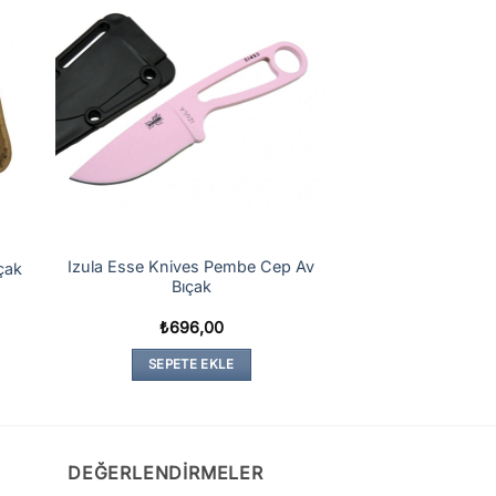
Izula Esse Knives Pembe Cep Av
çak
Bıçak
₺
696,00
SEPETE EKLE
DEĞERLENDIRMELER