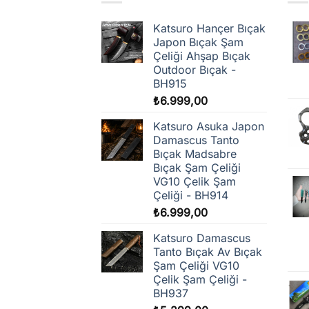
Katsuro Hançer Bıçak
Japon Bıçak Şam
Çeliği Ahşap Bıçak
Outdoor Bıçak -
BH915
₺
6.999,00
Katsuro Asuka Japon
Damascus Tanto
Bıçak Madsabre
Bıçak Şam Çeliği
VG10 Çelik Şam
Çeliği - BH914
₺
6.999,00
Katsuro Damascus
Tanto Bıçak Av Bıçak
Şam Çeliği VG10
Çelik Şam Çeliği -
BH937