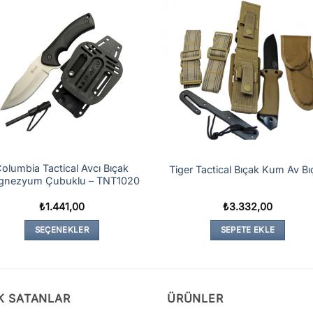
olumbia Tactical Avcı Bıçak
Tiger Tactical Bıçak Kum Av Bı
gnezyum Çubuklu – TNT1020
₺
1.441,00
₺
3.332,00
SEÇENEKLER
SEPETE EKLE
Bu
ürünün
birden
fazla
K SATANLAR
ÜRÜNLER
varyasyonu