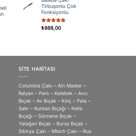
Balede Çakı
Tirbuşonlu Çok
eli
Fonksiyonlu
an
5 üzerinden
₺
988,00
5.00
oy
aldı
,00
,00
SITE HARITASI
Columbia Çakı – Aln Master –
İtalyan – Pars – Kelebek – Avcı
Bıçak – Av Bıçak – Kılıç – Pala –
Satır – Kurban Bıçağı – Kelle
Bıçağı – Sürmene Bıçak –
Yatağan Bıçak – Bursa Bıçak –
Sibirya Çakı – Mtech Çakı – Rus