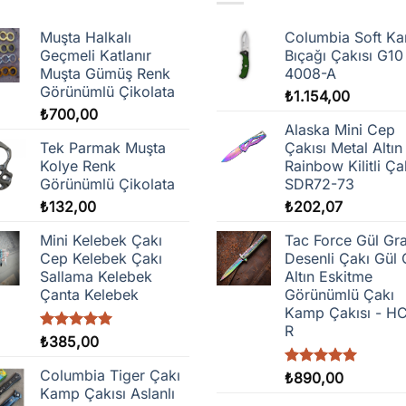
var.
Muşta Halkalı
Columbia Soft K
Seçenekler
Geçmeli Katlanır
Bıçağı Çakısı G10
ürün
Muşta Gümüş Renk
4008-A
sayfasından
Görünümlü Çikolata
₺
1.154,00
seçilebilir
₺
700,00
Alaska Mini Cep
Tek Parmak Muşta
Çakısı Metal Altın
Kolye Renk
Rainbow Kilitli Ça
Görünümlü Çikolata
SDR72-73
₺
132,00
₺
202,07
Mini Kelebek Çakı
Tac Force Gül Gr
Cep Kelebek Çakı
Desenli Çakı Gül 
Sallama Kelebek
Altın Eskitme
Çanta Kelebek
Görünümlü Çakı
Kamp Çakısı - H
R
5 üzerinden
₺
385,00
5.00
oy
aldı
Columbia Tiger Çakı
5 üzerinden
₺
890,00
5.00
oy
Kamp Çakısı Aslanlı
aldı