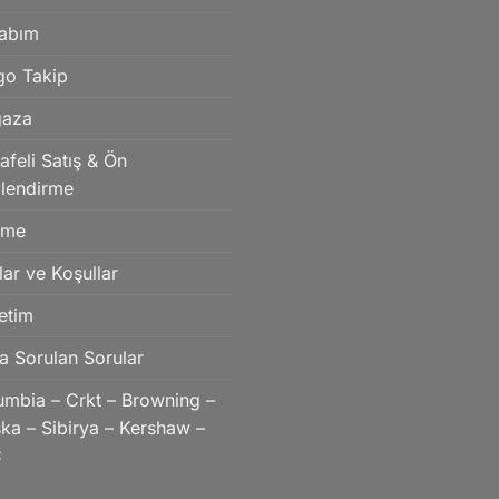
abım
go Takip
aza
feli Satış & Ön
ilendirme
eme
lar ve Koşullar
etim
a Sorulan Sorular
umbia – Crkt – Browning –
ka – Sibirya – Kershaw –
C