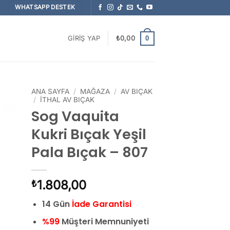
WHATSAPP DESTEK
0
GIRIŞ YAP
₺
0,00
ANA SAYFA
/
MAĞAZA
/
AV BIÇAK
/
İTHAL AV BIÇAK
Sog Vaquita
Kukri Bıçak Yeşil
Pala Bıçak – 807
1.808,00
₺
14 Gün
İade Garantisi
%99
Müşteri Memnuniyeti