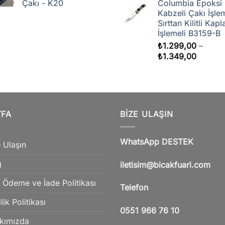
Çakı - K20
Columbia Epoksi
Kabzeli Çakı İşlem
Sırttan Kilitli Kapl
İşlemeli B3159-B
₺
1.299,00
–
Fiyat
₺
1.349,00
aralığı:
₺1.299
-
₺1.349
YFA
BIZE ULAŞIN
WhatsApp DESTEK
 Ulaşın
g
iletisim@bicakfuari.com
 Ödeme ve İade Politikası
Telefon
ilik Politikası
0551 966 76 10
kımızda