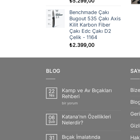
₺
5.299,00
Benchmade Çakı
Bugout 535 Çakı Axis
Kilit Karbon Fiber
Çakı Edc Çakı D2
Çelik - 1164
₺
2.399,00
BLOG
SA
Bize
Kamp ve Av Bıçakları
22
Nis
Rehberi
Blo
Kamp
bir yorum
ve
Av
Geri
Bıçakları
Katana’nın Özellikleri
06
Rehberi
Şub
Nelerdir?
için
Gizl
Yorum
yok
Bıçak İmalatında
Hak
31
Katana’nın