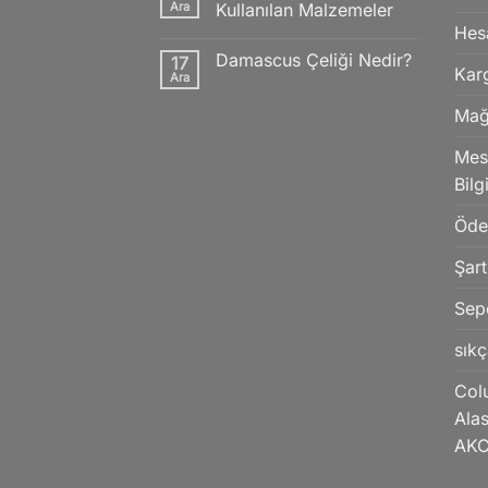
Özellikleri
Ara
Kullanılan Malzemeler
Nelerdir?
Hes
Yorum
yok
Damascus Çeliği Nedir?
17
Bıçak
Kar
İmalatında
Ara
Yorum
Kullanılan
yok
Malzemeler
Damascus
Mağ
Çeliği
Nedir?
Mesa
Bilg
Öd
Şart
Sep
sıkç
Col
Alas
AK