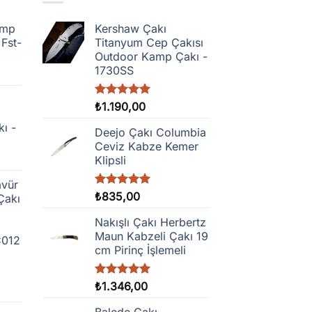
amp
Kershaw Çakı
 Fst-
Titanyum Cep Çakısı
Outdoor Kamp Çakı -
1730SS
5 üzerinden
₺
1.190,00
5.00
oy
kı -
aldı
Deejo Çakı Columbia
Ceviz Kabze Kemer
Klipsli
avür
5 üzerinden
₺
835,00
Çakı
5.00
oy
aldı
Nakışlı Çakı Herbertz
Maun Kabzeli Çakı 19
C012
cm Pirinç İşlemeli
5 üzerinden
₺
1.346,00
5.00
oy
aldı