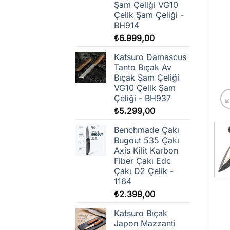
Şam Çeliği VG10
Çelik Şam Çeliği -
BH914
₺
6.999,00
Katsuro Damascus
Tanto Bıçak Av
Bıçak Şam Çeliği
VG10 Çelik Şam
Çeliği - BH937
₺
5.299,00
Benchmade Çakı
Bugout 535 Çakı
Axis Kilit Karbon
Fiber Çakı Edc
Çakı D2 Çelik -
1164
₺
2.399,00
Katsuro Bıçak
Japon Mazzanti