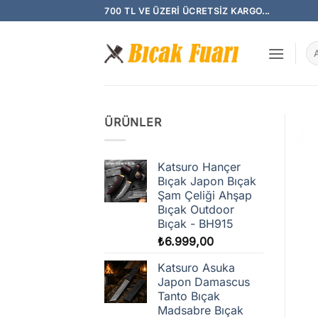
İçeriğe
700 TL VE ÜZERI ÜCRETSIZ KARGO...
atla
Ar
ÜRÜNLER
Katsuro Hançer
Bıçak Japon Bıçak
Şam Çeliği Ahşap
Bıçak Outdoor
Bıçak - BH915
₺
6.999,00
Katsuro Asuka
Japon Damascus
Tanto Bıçak
Madsabre Bıçak