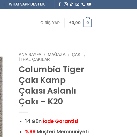
WHATSAPP DESTEK
0
GIRIŞ YAP
₺
0,00
ANA SAYFA
/
MAĞAZA
/
ÇAKI
/
İTHAL ÇAKILAR
Columbia Tiger
Çakı Kamp
Çakısı Aslanlı
Çakı – K20
14 Gün
İade Garantisi
%99
Müşteri Memnuniyeti