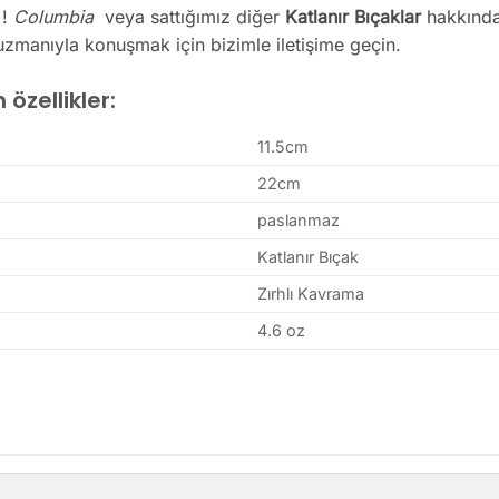
 !
Columbia
veya sattığımız diğer
Katlanır Bıçaklar
hakkında 
uzmanıyla konuşmak için bizimle iletişime geçin.
özellikler:
11.5cm
22cm
paslanmaz
Katlanır Bıçak
Zırhlı Kavrama
4.6 oz