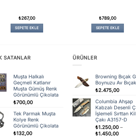
₺
267,00
₺
789,00
SEPETE EKLE
SEPETE EKLE
K SATANLAR
ÜRÜNLER
Muşta Halkalı
Browning Bıçak G
Geçmeli Katlanır
Boynuzu Av Bıça
Muşta Gümüş Renk
₺
2.475,00
Görünümlü Çikolata
Columbia Ahşap
₺
700,00
Kabzalı Desenli Ç
Tek Parmak Muşta
İşlemeli Sırttan Kili
Kolye Renk
Çakı A3157-D
Görünümlü Çikolata
₺
1.250,00
–
₺
132,00
Fiyat
₺
1.450,00