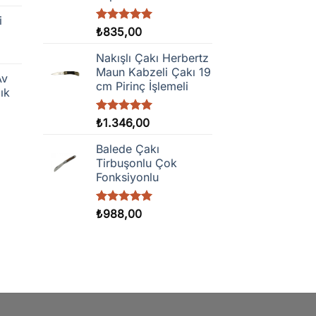
i
,00
5 üzerinden
₺
835,00
5.00
oy
,00
aldı
Nakışlı Çakı Herbertz
Maun Kabzeli Çakı 19
Av
cm Pirinç İşlemeli
ık
5 üzerinden
₺
1.346,00
5.00
oy
aldı
Balede Çakı
Tirbuşonlu Çok
Fonksiyonlu
5 üzerinden
₺
988,00
5.00
oy
aldı