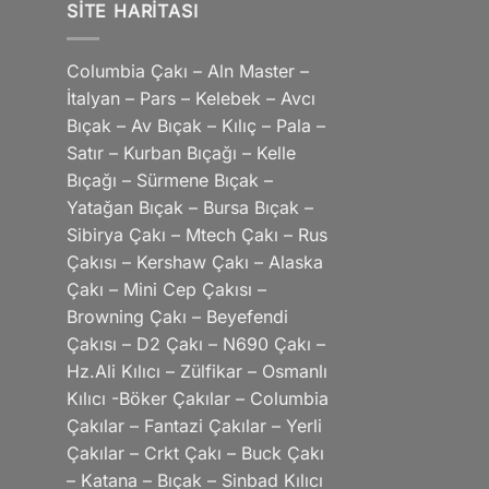
SITE HARITASI
Columbia Çakı – Aln Master –
İtalyan – Pars – Kelebek – Avcı
Bıçak – Av Bıçak – Kılıç – Pala –
Satır – Kurban Bıçağı – Kelle
Bıçağı – Sürmene Bıçak –
Yatağan Bıçak – Bursa Bıçak –
Sibirya Çakı – Mtech Çakı – Rus
Çakısı – Kershaw Çakı – Alaska
Çakı – Mini Cep Çakısı –
Browning Çakı – Beyefendi
Çakısı – D2 Çakı – N690 Çakı –
Hz.Ali Kılıcı – Zülfikar – Osmanlı
Kılıcı -Böker Çakılar – Columbia
Çakılar – Fantazi Çakılar – Yerli
Çakılar – Crkt Çakı – Buck Çakı
– Katana – Bıçak – Sinbad Kılıcı