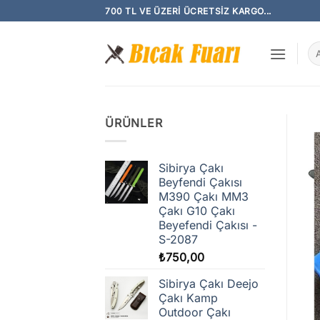
İçeriğe
700 TL VE ÜZERI ÜCRETSIZ KARGO...
atla
Ar
ÜRÜNLER
Sibirya Çakı
Beyfendi Çakısı
M390 Çakı MM3
Çakı G10 Çakı
Beyefendi Çakısı -
S-2087
₺
750,00
Sibirya Çakı Deejo
Çakı Kamp
Outdoor Çakı