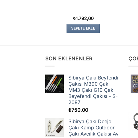
37,00
₺
1.792,00
TE EKLE
SEPETE EKLE
SON EKLENENLER
ÇO
Sibirya Çakı Beyfendi
Çakısı M390 Çakı
MM3 Çakı G10 Çakı
Beyefendi Çakısı - S-
2087
₺
750,00
Sibirya Çakı Deejo
Çakı Kamp Outdoor
Çakı Avcılık Çakısı Av