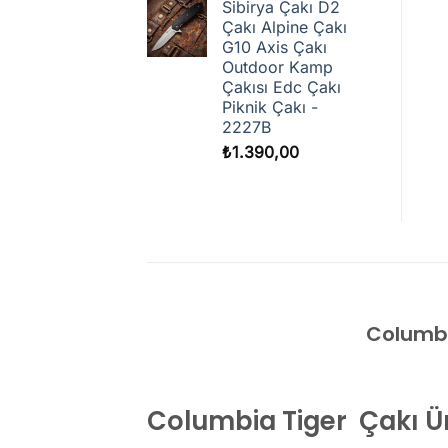
Sibirya Çakı D2
Çakı Alpine Çakı
G10 Axis Çakı
Outdoor Kamp
Çakısı Edc Çakı
Piknik Çakı -
2227B
₺
1.390,00
Columbi
Columbia Tiger Çakı Ür