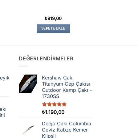
₺
919,00
SEPETE EKLE
DEĞERLENDIRMELER
eyik
Kershaw Çakı
k
Titanyum Cep Çakısı
Outdoor Kamp Çakı -
1730SS
akı
5 üzerinden
₺
1.190,00
tli
5.00
oy
aldı
Deejo Çakı Columbia
Ceviz Kabze Kemer
Klipsli