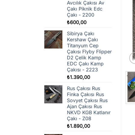
Avcılık Çakısı Av
Çakı Piknik Edc
Çakı - 2200
₺
600,00
Sibirya Çakı
Kershaw Çakı
Titanyum Cep
Çakısı Flyby Flipper
D2 Çelik Kamp
EDC Çakı Kamp
Çakısı - 2223
₺
1.390,00
Rus Çakısı Rus
Finka Çakısı Rus
Sovyet Çakısı Rus
Ajan Çakısı Rus
NKVD KGB Katlanır
Çakı - Z08
₺
1.890,00