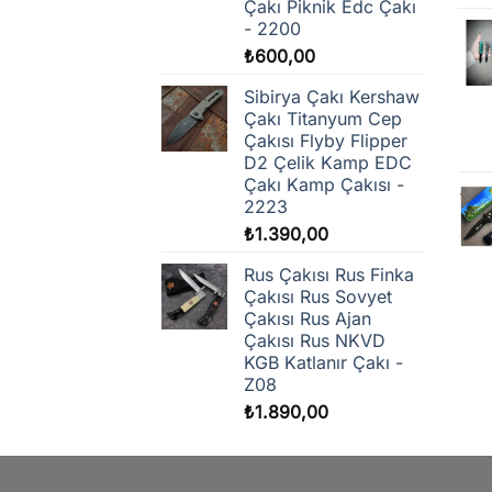
Çakı Piknik Edc Çakı
- 2200
₺
600,00
Sibirya Çakı Kershaw
Çakı Titanyum Cep
Çakısı Flyby Flipper
D2 Çelik Kamp EDC
Çakı Kamp Çakısı -
2223
₺
1.390,00
Rus Çakısı Rus Finka
Çakısı Rus Sovyet
Çakısı Rus Ajan
Çakısı Rus NKVD
KGB Katlanır Çakı -
Z08
₺
1.890,00