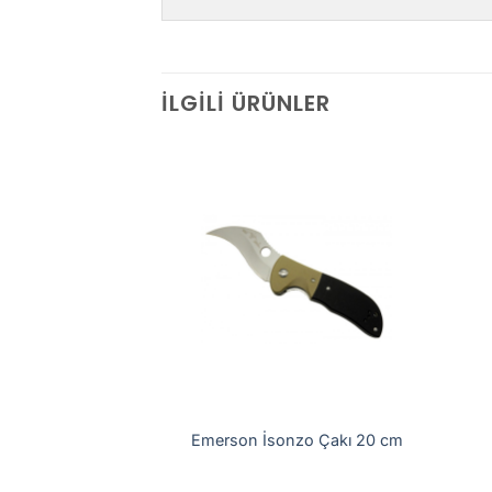
İLGILI ÜRÜNLER
rma Çakısı Kartal
Emerson İsonzo Çakı 20 cm