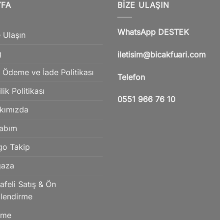
YFA
BIZE ULAŞIN
WhatsApp DESTEK
 Ulaşın
g
iletisim@bicakfuari.com
 Ödeme ve İade Politikası
Telefon
ilik Politikası
0551 966 76 10
kımızda
abım
go Takip
aza
feli Satış & Ön
ilendirme
eme