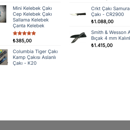
aralığı:
Mini Kelebek Çakı
Crkt Çakı Samura
₺1.250
Cep Kelebek Çakı
Çakı - CR2900
-
Sallama Kelebek
₺
1.088,00
₺1.450
Çanta Kelebek
Smith & Wesson 
Bıçak 4 mm Kalınl
5 üzerinden
₺
385,00
5.00
oy
₺
1.415,00
aldı
Columbia Tiger Çakı
Kamp Çakısı Aslanlı
Çakı - K20