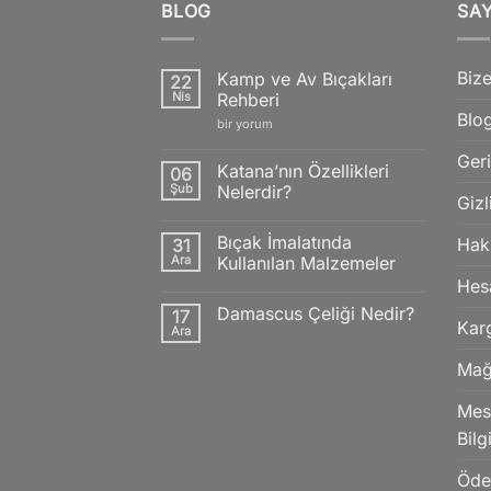
BLOG
SA
Bize
Kamp ve Av Bıçakları
22
Nis
Rehberi
Blo
Kamp
bir yorum
ve
Av
Geri
Bıçakları
Katana’nın Özellikleri
06
Rehberi
Şub
Nelerdir?
için
Gizl
Yorum
yok
Bıçak İmalatında
Hak
31
Katana’nın
Özellikleri
Ara
Kullanılan Malzemeler
Nelerdir?
Hes
Yorum
yok
Damascus Çeliği Nedir?
17
Bıçak
Kar
İmalatında
Ara
Yorum
Kullanılan
yok
Malzemeler
Damascus
Mağ
Çeliği
Nedir?
Mesa
Bilg
Öd