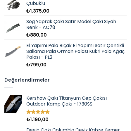
Çubuklu
₺
1.375,00
Sog Yaprak Çakı Satır Model Çakı Siyah
Renk - AC78
₺
880,00
El Yapımı Pala Bıçak El Yapımı Satır Çentikli
Sallama Pala Orman Palası Kukri Pala Ağaç
Palası - PL2
₺
799,00
Değerlendirmeler
Kershaw Çakı Titanyum Cep Çakısı
Outdoor Kamp Çakı - 1730SS
₺
1.190,00
5 üzerinden
5.00
oy
aldı
Deejo Çakı Columbia Ceviz Kabze Kemer