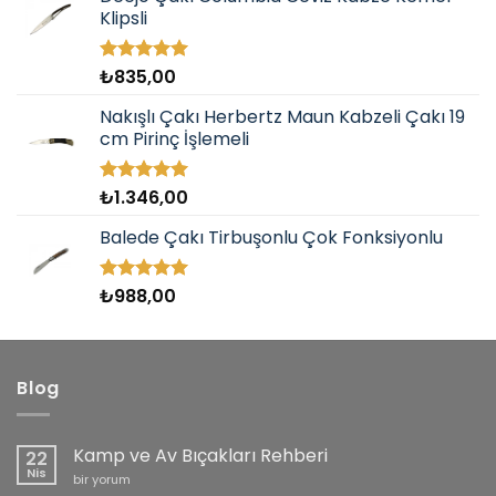
Klipsli
₺
835,00
5 üzerinden
5.00
oy
aldı
Nakışlı Çakı Herbertz Maun Kabzeli Çakı 19
cm Pirinç İşlemeli
₺
1.346,00
5 üzerinden
5.00
oy
aldı
Balede Çakı Tirbuşonlu Çok Fonksiyonlu
₺
988,00
5 üzerinden
5.00
oy
aldı
Blog
Kamp ve Av Bıçakları Rehberi
22
Nis
Kamp
bir yorum
ve