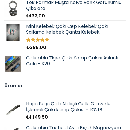
Tek Parmak Muşta Kolye Renk Görünümlü
Çikolata
₺
132,00
Mini Kelebek Çakı Cep Kelebek Çakı
Sallama Kelebek Çanta Kelebek
₺
385,00
5 üzerinden
5.00
oy
aldı
Columbia Tiger Çakı Kamp Çakısı Aslanlı
Çakı - K20
Ürünler
Haps Bugs Çakı Nakışlı Güllü Gravürlü
İşlemeli Çakı kamp Çakısı - LO21B
₺
1.149,50
Columbia Tactical Avcı Bıçak Magnezyum