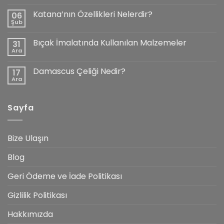
Av
Bıçakları
Katana’nın Özellikleri Nelerdir?
06
Rehberi
Şub
için
Yorum
yok
Katana’nın
Bıçak İmalatında Kullanılan Malzemeler
31
Özellikleri
Nelerdir?
Ara
Yorum
yok
Bıçak
Damascus Çeliği Nedir?
17
İmalatında
Kullanılan
Ara
Yorum
Malzemeler
yok
Damascus
Çeliği
Sayfa
Nedir?
Bize Ulaşın
Blog
Geri Ödeme ve İade Politikası
Gizlilik Politikası
Hakkımızda