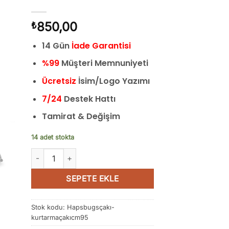
850,00
₺
14 Gün
İade Garantisi
%99
Müşteri Memnuniyeti
Ücretsiz
İsim/Logo Yazımı
7/24
Destek Hattı
Tamirat & Değişim
14 adet stokta
Haps Bugs Çakı Kurtmarma Çakısı Taktik Katlanır Outdo
SEPETE EKLE
Stok kodu:
Hapsbugsçakı-
kurtarmaçakıcm95