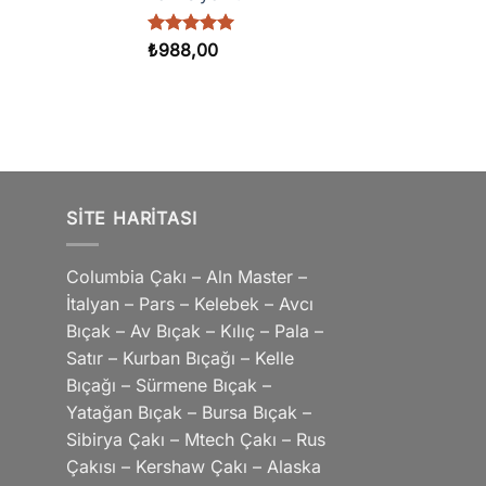
5 üzerinden
₺
988,00
5.00
oy
aldı
SITE HARITASI
Columbia Çakı – Aln Master –
İtalyan – Pars – Kelebek – Avcı
Bıçak – Av Bıçak – Kılıç – Pala –
Satır – Kurban Bıçağı – Kelle
Bıçağı – Sürmene Bıçak –
Yatağan Bıçak – Bursa Bıçak –
Sibirya Çakı – Mtech Çakı – Rus
Çakısı – Kershaw Çakı – Alaska