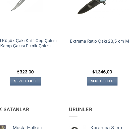
l Küçük Çakı Kılıflı Cep Çakısı
Extrema Ratıo Çakı 23,5 cm 
Kamp Çakısı Piknik Çakısı
₺
323,00
₺
1.346,00
SEPETE EKLE
SEPETE EKLE
K SATANLAR
ÜRÜNLER
Muşta Halkalı
Karabina 8 cm