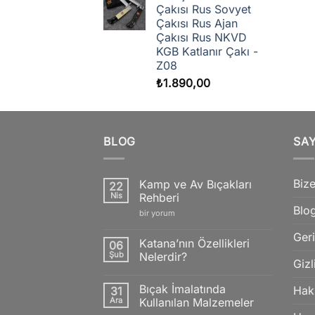
Çakısı Rus Sovyet
Çakısı Rus Ajan
Çakısı Rus NKVD
KGB Katlanır Çakı -
Z08
₺
1.890,00
BLOG
SA
Bize
Kamp ve Av Bıçakları
22
Nis
Rehberi
Blo
Kamp
bir yorum
ve
Av
Geri
Bıçakları
Katana’nın Özellikleri
06
Rehberi
Şub
Nelerdir?
için
Gizl
Yorum
yok
Bıçak İmalatında
Hak
31
Katana’nın
Özellikleri
Ara
Kullanılan Malzemeler
Nelerdir?