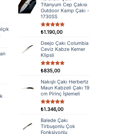
Titanyum Cep Çakısı
Outdoor Kamp Çakı -
1730SS
ılçık
5 üzerinden
₺
1.190,00
2
5.00
oy
aldı
Deejo Çakı Columbia
Ceviz Kabze Kemer
man
Klipsli
5 üzerinden
₺
835,00
5.00
oy
aldı
Nakışlı Çakı Herbertz
Maun Kabzeli Çakı 19
cm Pirinç İşlemeli
ak
5 üzerinden
₺
1.346,00
5.00
oy
aldı
Balede Çakı
Tirbuşonlu Çok
Fonksiyonlu