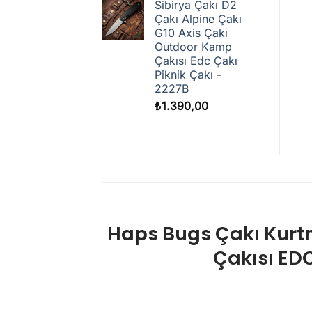
Sibirya Çakı D2
Çakı Alpine Çakı
G10 Axis Çakı
Outdoor Kamp
Çakısı Edc Çakı
Piknik Çakı -
2227B
₺
1.390,00
Haps Bugs Çakı Kurt
Çakısı ED