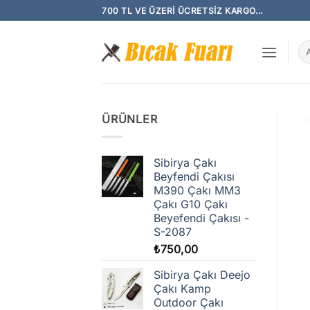
İçeriğe
700 TL VE ÜZERI ÜCRETSIZ KARGO...
atla
Ar
ÜRÜNLER
Sibirya Çakı
Beyfendi Çakısı
M390 Çakı MM3
Çakı G10 Çakı
Beyefendi Çakısı -
S-2087
₺
750,00
Sibirya Çakı Deejo
Çakı Kamp
Outdoor Çakı