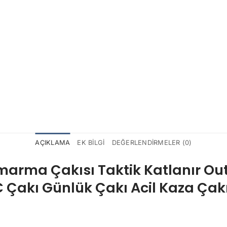
AÇIKLAMA
EK BILGI
DEĞERLENDIRMELER (0)
marma Çakısı Taktik Katlanır Ou
C Çakı Günlük Çakı Acil Kaza Çak