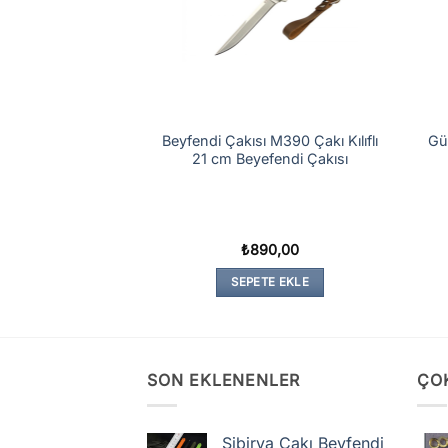
çer Çakı Kemer
Beyfendi Çakısı M390 Çakı Kılıflı
Gü
ipsli
21 cm Beyefendi Çakısı
25,00
₺
890,00
TE EKLE
SEPETE EKLE
SON EKLENENLER
ÇO
Sibirya Çakı Beyfendi