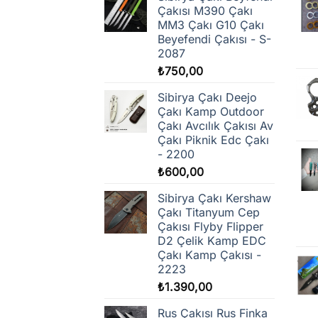
Çakısı M390 Çakı
MM3 Çakı G10 Çakı
Beyefendi Çakısı - S-
2087
₺
750,00
Sibirya Çakı Deejo
Çakı Kamp Outdoor
Çakı Avcılık Çakısı Av
Çakı Piknik Edc Çakı
- 2200
₺
600,00
Sibirya Çakı Kershaw
Çakı Titanyum Cep
Çakısı Flyby Flipper
D2 Çelik Kamp EDC
Çakı Kamp Çakısı -
2223
₺
1.390,00
Rus Çakısı Rus Finka