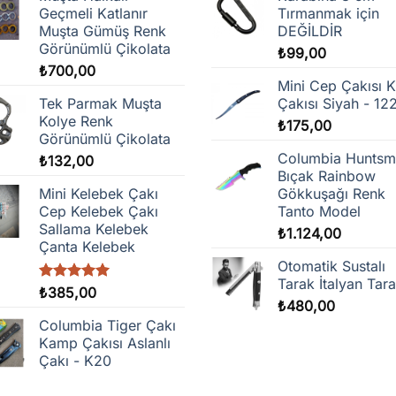
Geçmeli Katlanır
Tırmanmak için
Muşta Gümüş Renk
DEĞİLDİR
Görünümlü Çikolata
₺
99,00
₺
700,00
Mini Cep Çakısı K
Tek Parmak Muşta
Çakısı Siyah - 12
Kolye Renk
₺
175,00
Görünümlü Çikolata
Columbia Hunts
₺
132,00
Bıçak Rainbow
Mini Kelebek Çakı
Gökkuşağı Renk
Cep Kelebek Çakı
Tanto Model
Sallama Kelebek
₺
1.124,00
Çanta Kelebek
Otomatik Sustalı
Tarak İtalyan Tar
5 üzerinden
₺
385,00
₺
480,00
5.00
oy
aldı
Columbia Tiger Çakı
Kamp Çakısı Aslanlı
Çakı - K20