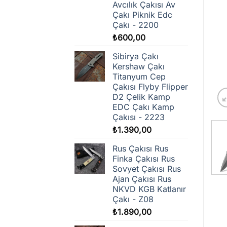
Avcılık Çakısı Av
Çakı Piknik Edc
Çakı - 2200
₺
600,00
Sibirya Çakı
Kershaw Çakı
Titanyum Cep
Çakısı Flyby Flipper
D2 Çelik Kamp
EDC Çakı Kamp
Çakısı - 2223
₺
1.390,00
Rus Çakısı Rus
Finka Çakısı Rus
Sovyet Çakısı Rus
Ajan Çakısı Rus
NKVD KGB Katlanır
Çakı - Z08
₺
1.890,00