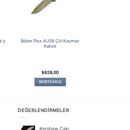
Böker Plus AUS8 Çöl Kaymaz
MF3
Kabze
₺
628,00
SEPETE EKLE
DEĞERLENDIRMELER
Kershaw Çakı