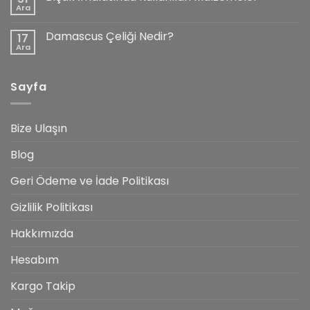
Nelerdir?
Ara
Yorum
yok
Bıçak
Damascus Çeliği Nedir?
17
İmalatında
Kullanılan
Ara
Yorum
Malzemeler
yok
Damascus
Çeliği
Sayfa
Nedir?
Bize Ulaşın
Blog
Geri Ödeme ve İade Politikası
Gizlilik Politikası
Hakkımızda
Hesabım
Kargo Takip