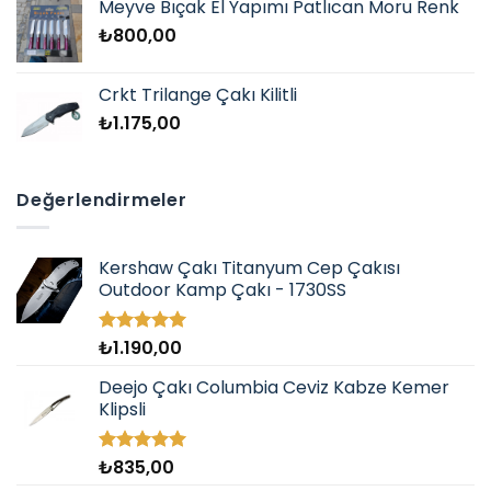
Meyve Bıçak El Yapımı Patlıcan Moru Renk
₺
800,00
Crkt Trilange Çakı Kilitli
₺
1.175,00
Değerlendirmeler
Kershaw Çakı Titanyum Cep Çakısı
Outdoor Kamp Çakı - 1730SS
₺
1.190,00
5 üzerinden
5.00
oy
aldı
Deejo Çakı Columbia Ceviz Kabze Kemer
Klipsli
₺
835,00
5 üzerinden
5.00
oy