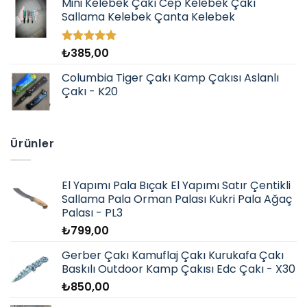
Mini Kelebek Çakı Cep Kelebek Çakı
Sallama Kelebek Çanta Kelebek
₺
385,00
5 üzerinden
5.00
oy
aldı
Columbia Tiger Çakı Kamp Çakısı Aslanlı
Çakı - K20
Ürünler
El Yapımı Pala Bıçak El Yapımı Satır Çentikli
Sallama Pala Orman Palası Kukri Pala Ağaç
Palası - PL3
₺
799,00
Gerber Çakı Kamuflaj Çakı Kurukafa Çakı
Baskılı Outdoor Kamp Çakısı Edc Çakı - X30
₺
850,00