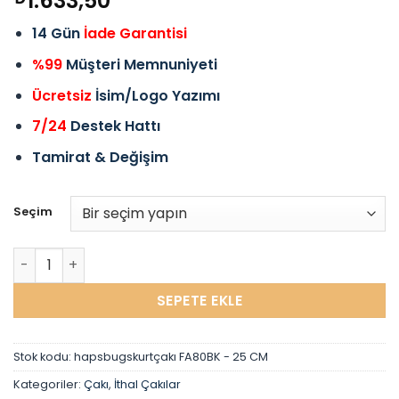
1.633,50
14 Gün
İade Garantisi
%99
Müşteri Memnuniyeti
Ücretsiz
İsim/Logo Yazımı
7/24
Destek Hattı
Tamirat & Değişim
Seçim
Haps Bugs D2 Çakı G10 Kabzeli Japon Çelik Çakı Outdoor 
SEPETE EKLE
Stok kodu:
hapsbugskurtçakı FA80BK - 25 CM
Kategoriler:
Çakı
,
İthal Çakılar