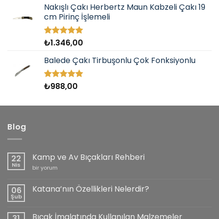
aldı
Nakışlı Çakı Herbertz Maun Kabzeli Çakı 19
cm Pirinç İşlemeli
₺
1.346,00
5 üzerinden
5.00
oy
aldı
Balede Çakı Tirbuşonlu Çok Fonksiyonlu
₺
988,00
5 üzerinden
5.00
oy
aldı
Blog
Kamp ve Av Bıçakları Rehberi
22
Nis
Kamp
bir yorum
ve
Av
Bıçakları
Katana’nın Özellikleri Nelerdir?
06
Rehberi
Şub
için
Yorum
yok
Katana’nın
Bıçak İmalatında Kullanılan Malzemeler
31
Özellikleri