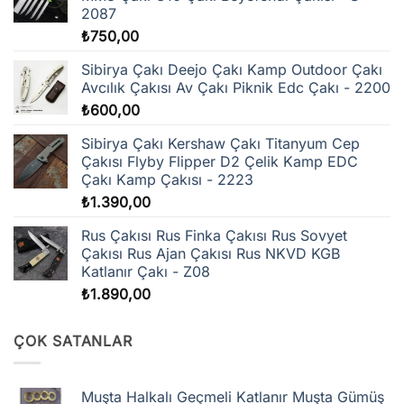
sayfasından
sayfasından
2087
seçilebilir
seçilebilir
₺
750,00
Sibirya Çakı Deejo Çakı Kamp Outdoor Çakı
Avcılık Çakısı Av Çakı Piknik Edc Çakı - 2200
₺
600,00
Sibirya Çakı Kershaw Çakı Titanyum Cep
Çakısı Flyby Flipper D2 Çelik Kamp EDC
Çakı Kamp Çakısı - 2223
₺
1.390,00
Rus Çakısı Rus Finka Çakısı Rus Sovyet
Çakısı Rus Ajan Çakısı Rus NKVD KGB
Katlanır Çakı - Z08
₺
1.890,00
ÇOK SATANLAR
Muşta Halkalı Geçmeli Katlanır Muşta Gümüş