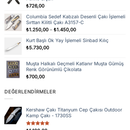
₺
726,00
Columbia Sedef Kabzalı Desenli Çakı İşlemeli
Sırttan Kilitli Çakı A3157-C
Fiyat
₺
1.250,00
–
₺
1.450,00
aralığı:
Kurt Başlı Ok Yay İşlemeli Sinbad Kılıç
₺1.250,00
₺
5.730,00
-
₺1.450,00
Muşta Halkalı Geçmeli Katlanır Muşta Gümüş
Renk Görünümlü Çikolata
₺
700,00
DEĞERLENDIRMELER
Kershaw Çakı Titanyum Cep Çakısı Outdoor
Kamp Çakı - 1730SS