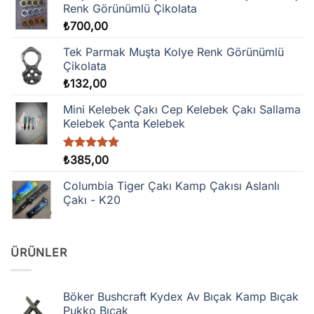
Renk Görünümlü Çikolata
₺
700,00
Tek Parmak Muşta Kolye Renk Görünümlü
Çikolata
₺
132,00
Mini Kelebek Çakı Cep Kelebek Çakı Sallama
Kelebek Çanta Kelebek
5 üzerinden
₺
385,00
5.00
oy
aldı
Columbia Tiger Çakı Kamp Çakısı Aslanlı
Çakı - K20
ÜRÜNLER
Böker Bushcraft Kydex Av Bıçak Kamp Bıçak
Pukko Bıçak