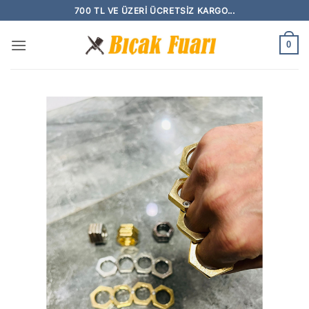
İçeriğe
700 TL VE ÜZERI ÜCRETSIZ KARGO...
atla
0