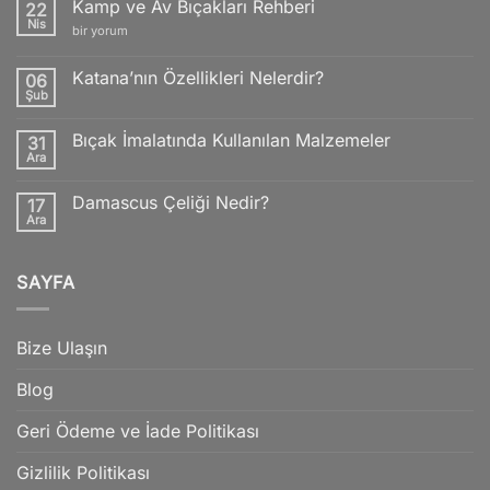
Kamp ve Av Bıçakları Rehberi
22
Nis
Kamp
bir yorum
ve
Av
Bıçakları
Katana’nın Özellikleri Nelerdir?
06
Rehberi
Şub
için
Yorum
yok
Katana’nın
Bıçak İmalatında Kullanılan Malzemeler
31
Özellikleri
Nelerdir?
Ara
Yorum
yok
Bıçak
Damascus Çeliği Nedir?
17
İmalatında
Kullanılan
Ara
Yorum
Malzemeler
yok
Damascus
Çeliği
SAYFA
Nedir?
Bize Ulaşın
Blog
Geri Ödeme ve İade Politikası
Gizlilik Politikası