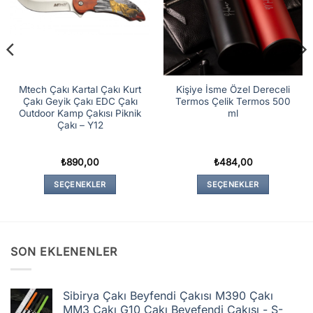
Mtech Çakı Kartal Çakı Kurt
Kişiye İsme Özel Dereceli
Çakı Geyik Çakı EDC Çakı
Termos Çelik Termos 500
Outdoor Kamp Çakısı Piknik
ml
Çakı – Y12
₺
890,00
₺
484,00
SEÇENEKLER
SEÇENEKLER
Bu
Bu
ürünün
ürünün
birden
birden
fazla
fazla
SON EKLENENLER
varyasyonu
varyasyonu
var.
var.
Seçenekler
Seçenekler
Sibirya Çakı Beyfendi Çakısı M390 Çakı
ürün
ürün
MM3 Çakı G10 Çakı Beyefendi Çakısı - S-