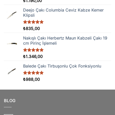
5 üzerinden
₺
1.190,00
5.00
oy
aldı
Deejo Çakı Columbia Ceviz Kabze Kemer
Klipsli
5 üzerinden
₺
835,00
5.00
oy
aldı
Nakışlı Çakı Herbertz Maun Kabzeli Çakı 19
cm Pirinç İşlemeli
5 üzerinden
₺
1.346,00
5.00
oy
aldı
Balede Çakı Tirbuşonlu Çok Fonksiyonlu
5 üzerinden
₺
988,00
5.00
oy
aldı
BLOG