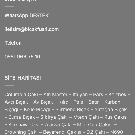
WhatsApp DESTEK
iletisim@bicakfuari.com
Telefon
0551 966 76 10
SITE HARITASI
Columbia Çakı – Aln Master – İtalyan – Pars – Kelebek –
Avcı Bıçak – Av Bıçak – Kılıç – Pala – Satır – Kurban
Bıçağı – Kelle Bıçağı – Sürmene Bıçak – Yatağan Bıçak
– Bursa Bıçak – Sibirya Çakı – Mtech Çakı – Rus Çakısı
– Kershaw Çakı – Alaska Çakı – Mini Cep Çakısı –
Browning Çakı – Beyefendi Çakısı – D2 Çakı – N690