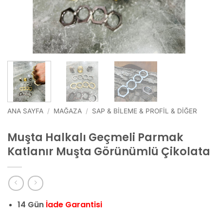
ANA SAYFA
/
MAĞAZA
/
SAP & BILEME & PROFIL & DIĞER
Muşta Halkalı Geçmeli Parmak
Katlanır Muşta Görünümlü Çikolata
14 Gün
İade Garantisi