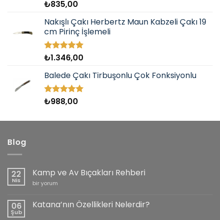
₺
835,00
5 üzerinden
5.00
oy
aldı
Nakışlı Çakı Herbertz Maun Kabzeli Çakı 19
cm Pirinç İşlemeli
₺
1.346,00
5 üzerinden
5.00
oy
aldı
Balede Çakı Tirbuşonlu Çok Fonksiyonlu
₺
988,00
5 üzerinden
5.00
oy
aldı
Blog
Kamp ve Av Bıçakları Rehberi
22
Nis
Kamp
bir yorum
ve
Av
Bıçakları
Katana’nın Özellikleri Nelerdir?
06
Rehberi
Şub
için
Yorum