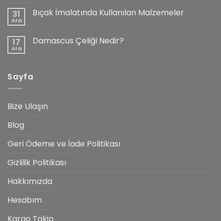
yok
Katana’nın
Bıçak İmalatında Kullanılan Malzemeler
31
Özellikleri
Nelerdir?
Ara
Yorum
yok
Bıçak
Damascus Çeliği Nedir?
17
İmalatında
Kullanılan
Ara
Yorum
Malzemeler
yok
Damascus
Çeliği
Sayfa
Nedir?
Bize Ulaşın
Blog
Geri Ödeme ve İade Politikası
Gizlilik Politikası
Hakkımızda
Hesabım
Kargo Takip