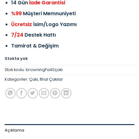
14 Gün
İade Garantisi
%99
Müşteri Memnuniyeti
Ücretsiz
İsim/Logo Yazımı
7/24
Destek Hattı
Tamirat & Değişim
Stokta yok
Stok kodu:
browningFa40çakı
Kategoriler:
Çakı
,
İthal Çakılar
Açıklama