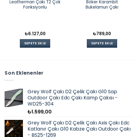
Leatherman Çakı T2 Çok
Böker Karambit
Fonksiyonlu
Bukelamun Çakı
₺
6.127,00
₺
789,00
SEPETE EKLE
SEPETE EKLE
Son Eklenenler
Grey Wolf Çakı D2 Çelik Çakı G10 Sap
Outdoor Çakı Edc Çakı Kamp Çakısı -
WD25-304
₺
1.599,00
Grey Wolf Çakı D2 Çelik Çakı Axis Çakı Edc
Katlanır Çakı G10 Kabze Çakı Outdoor Çakı
- BS25-1269