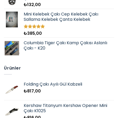
₺
132,00
Mini Kelebek Çakı Cep Kelebek Çakı
Sallama Kelebek Çanta Kelebek
₺
385,00
5 üzerinden
5.00
oy
aldı
Columbia Tiger Çakı Kamp Çakısı Aslanlı
Çakı - K20
Ürünler
Folding Çakı Ayılı Gül Kabzeli
₺
817,00
Kershaw Titanyum Kershaw Opener Mini
Çakı K1025
₺
816,00