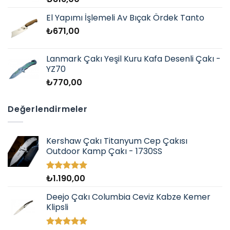
El Yapımı İşlemeli Av Bıçak Ördek Tanto
₺
671,00
Lanmark Çakı Yeşil Kuru Kafa Desenli Çakı -
YZ70
₺
770,00
Değerlendirmeler
Kershaw Çakı Titanyum Cep Çakısı
Outdoor Kamp Çakı - 1730SS
₺
1.190,00
5 üzerinden
5.00
oy
aldı
Deejo Çakı Columbia Ceviz Kabze Kemer
Klipsli