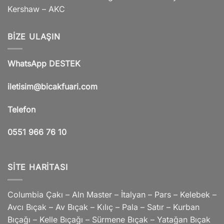
Kershaw – AKC
BIZE ULAŞIN
WhatsApp DESTEK
iletisim@bicakfuari.com
Telefon
0551 966 76 10
SITE HARITASI
Columbia Çakı – Aln Master – İtalyan – Pars – Kelebek –
Avcı Bıçak – Av Bıçak – Kılıç – Pala – Satır – Kurban
Bıçağı – Kelle Bıçağı – Sürmene Bıçak – Yatağan Bıçak