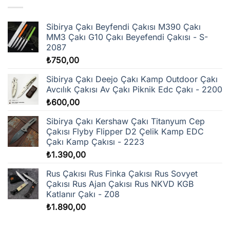
varyasyonu
var.
Seçenekler
Sibirya Çakı Beyfendi Çakısı M390 Çakı
ürün
MM3 Çakı G10 Çakı Beyefendi Çakısı - S-
sayfasından
2087
seçilebilir
₺
750,00
Sibirya Çakı Deejo Çakı Kamp Outdoor Çakı
Avcılık Çakısı Av Çakı Piknik Edc Çakı - 2200
₺
600,00
Sibirya Çakı Kershaw Çakı Titanyum Cep
Çakısı Flyby Flipper D2 Çelik Kamp EDC
Çakı Kamp Çakısı - 2223
₺
1.390,00
Rus Çakısı Rus Finka Çakısı Rus Sovyet
Çakısı Rus Ajan Çakısı Rus NKVD KGB
Katlanır Çakı - Z08
₺
1.890,00