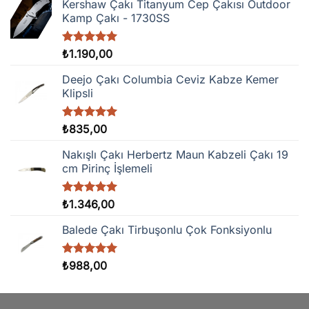
Kershaw Çakı Titanyum Cep Çakısı Outdoor
Kamp Çakı - 1730SS
5 üzerinden
₺
1.190,00
5.00
oy
aldı
Deejo Çakı Columbia Ceviz Kabze Kemer
Klipsli
5 üzerinden
₺
835,00
5.00
oy
aldı
Nakışlı Çakı Herbertz Maun Kabzeli Çakı 19
cm Pirinç İşlemeli
5 üzerinden
₺
1.346,00
5.00
oy
aldı
Balede Çakı Tirbuşonlu Çok Fonksiyonlu
5 üzerinden
₺
988,00
5.00
oy
aldı