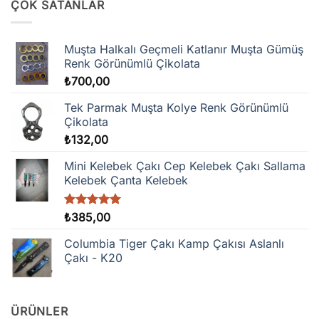
ÇOK SATANLAR
Muşta Halkalı Geçmeli Katlanır Muşta Gümüş
Renk Görünümlü Çikolata
₺
700,00
Tek Parmak Muşta Kolye Renk Görünümlü
Çikolata
₺
132,00
Mini Kelebek Çakı Cep Kelebek Çakı Sallama
Kelebek Çanta Kelebek
5 üzerinden
₺
385,00
5.00
oy
aldı
Columbia Tiger Çakı Kamp Çakısı Aslanlı
Çakı - K20
ÜRÜNLER