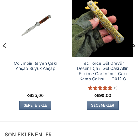
Columbia İtalyan Çakı
Tac Force Gül Gravür
Ahşap Büyük Ahşap
Desenli Çakı Gül Çakı Altın
Eskitme Görünümlü Çakı
Kamp Çakısı – HC012 G
(1)
5 üzerinden
₺
835,00
₺
890,00
5
oy aldı
SEPETE EKLE
SEÇENEKLER
Bu
ürünün
birden
fazla
SON EKLENENLER