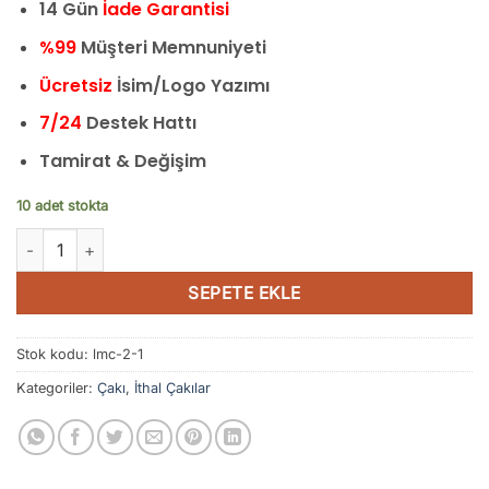
14 Gün
İade Garantisi
%99
Müşteri Memnuniyeti
Ücretsiz
İsim/Logo Yazımı
7/24
Destek Hattı
Tamirat & Değişim
10 adet stokta
Beyfendi Çakısı M390 Çakı Kılıflı 21 cm Beyefendi Çakısı adet
SEPETE EKLE
Stok kodu:
lmc-2-1
Kategoriler:
Çakı
,
İthal Çakılar