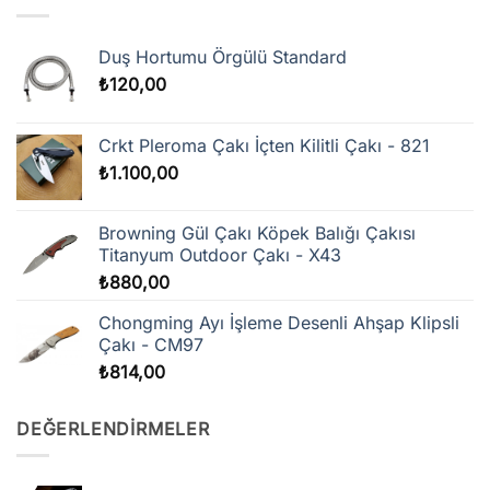
Duş Hortumu Örgülü Standard
₺
120,00
Crkt Pleroma Çakı İçten Kilitli Çakı - 821
₺
1.100,00
Browning Gül Çakı Köpek Balığı Çakısı
Titanyum Outdoor Çakı - X43
₺
880,00
Chongming Ayı İşleme Desenli Ahşap Klipsli
Çakı - CM97
₺
814,00
DEĞERLENDIRMELER