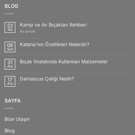
BLOG
Kamp ve Av Bıçakları Rehberi
22
Nis
Kamp
bir yorum
ve
Av
Bıçakları
Katana’nın Özellikleri Nelerdir?
06
Rehberi
Şub
için
Yorum
yok
Katana’nın
Bıçak İmalatında Kullanılan Malzemeler
31
Özellikleri
Nelerdir?
Ara
Yorum
yok
Bıçak
Damascus Çeliği Nedir?
17
İmalatında
Kullanılan
Ara
Yorum
Malzemeler
yok
Damascus
Çeliği
SAYFA
Nedir?
Bize Ulaşın
Blog