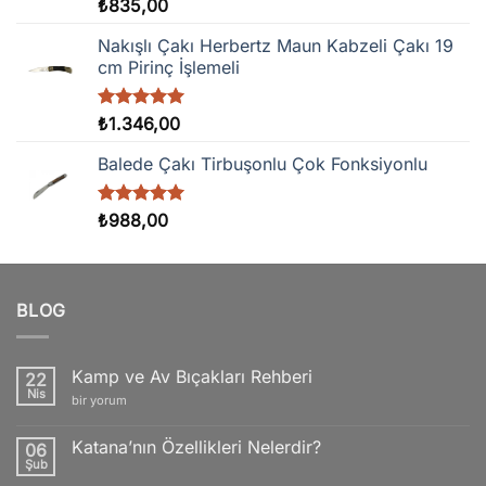
5 üzerinden
₺
835,00
5.00
oy
aldı
Nakışlı Çakı Herbertz Maun Kabzeli Çakı 19
cm Pirinç İşlemeli
5 üzerinden
₺
1.346,00
5.00
oy
aldı
Balede Çakı Tirbuşonlu Çok Fonksiyonlu
5 üzerinden
₺
988,00
5.00
oy
aldı
BLOG
Kamp ve Av Bıçakları Rehberi
22
Nis
Kamp
bir yorum
ve
Av
Bıçakları
Katana’nın Özellikleri Nelerdir?
06
Rehberi
Şub
için
Yorum
yok