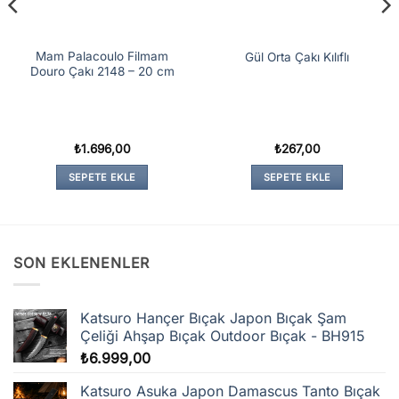
Mam Palacoulo Filmam
Gül Orta Çakı Kılıflı
Douro Çakı 2148 – 20 cm
₺
1.696,00
₺
267,00
SEPETE EKLE
SEPETE EKLE
SON EKLENENLER
Katsuro Hançer Bıçak Japon Bıçak Şam
Çeliği Ahşap Bıçak Outdoor Bıçak - BH915
₺
6.999,00
Katsuro Asuka Japon Damascus Tanto Bıçak