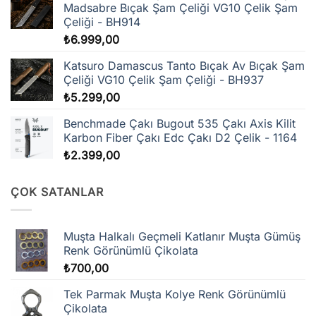
Madsabre Bıçak Şam Çeliği VG10 Çelik Şam
Çeliği - BH914
₺
6.999,00
Katsuro Damascus Tanto Bıçak Av Bıçak Şam
Çeliği VG10 Çelik Şam Çeliği - BH937
₺
5.299,00
Benchmade Çakı Bugout 535 Çakı Axis Kilit
Karbon Fiber Çakı Edc Çakı D2 Çelik - 1164
₺
2.399,00
ÇOK SATANLAR
Muşta Halkalı Geçmeli Katlanır Muşta Gümüş
Renk Görünümlü Çikolata
₺
700,00
Tek Parmak Muşta Kolye Renk Görünümlü
Çikolata