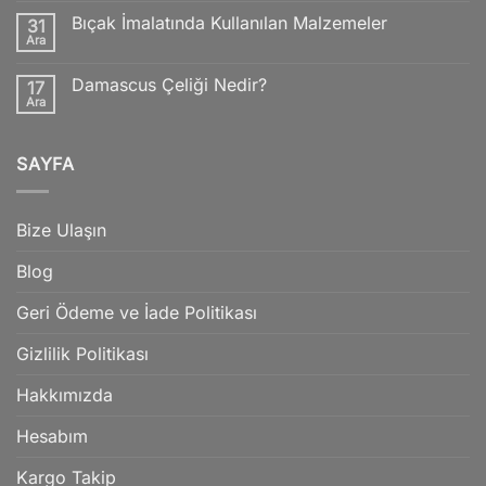
Katana’nın
Bıçak İmalatında Kullanılan Malzemeler
31
Özellikleri
Nelerdir?
Ara
Yorum
yok
Bıçak
Damascus Çeliği Nedir?
17
İmalatında
Kullanılan
Ara
Yorum
Malzemeler
yok
Damascus
Çeliği
SAYFA
Nedir?
Bize Ulaşın
Blog
Geri Ödeme ve İade Politikası
Gizlilik Politikası
Hakkımızda
Hesabım
Kargo Takip