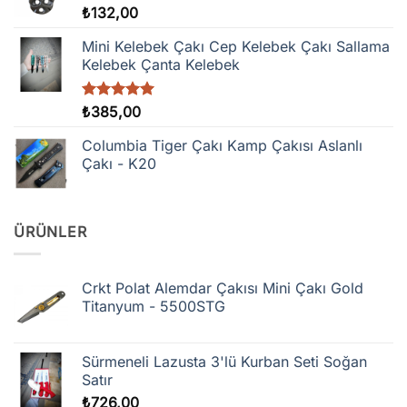
₺
132,00
Mini Kelebek Çakı Cep Kelebek Çakı Sallama
Kelebek Çanta Kelebek
5 üzerinden
₺
385,00
5.00
oy
aldı
Columbia Tiger Çakı Kamp Çakısı Aslanlı
Çakı - K20
ÜRÜNLER
Crkt Polat Alemdar Çakısı Mini Çakı Gold
Titanyum - 5500STG
Sürmeneli Lazusta 3'lü Kurban Seti Soğan
Satır
₺
726,00