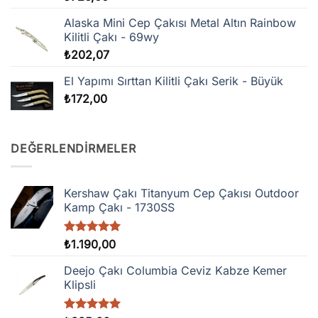
Alaska Mini Cep Çakısı Metal Altın Rainbow
Kilitli Çakı - 69wy
₺
202,07
El Yapımı Sırttan Kilitli Çakı Serik - Büyük
₺
172,00
DEĞERLENDIRMELER
Kershaw Çakı Titanyum Cep Çakısı Outdoor
Kamp Çakı - 1730SS
5 üzerinden
₺
1.190,00
5.00
oy
aldı
Deejo Çakı Columbia Ceviz Kabze Kemer
Klipsli