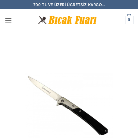
İçeriğe
700 TL VE ÜZERI ÜCRETSIZ KARGO...
atla
0