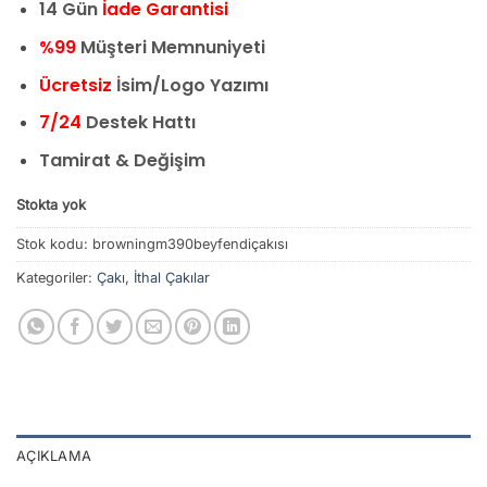
14 Gün
İade Garantisi
%99
Müşteri Memnuniyeti
Ücretsiz
İsim/Logo Yazımı
7/24
Destek Hattı
Tamirat & Değişim
Stokta yok
Stok kodu:
browningm390beyfendiçakısı
Kategoriler:
Çakı
,
İthal Çakılar
AÇIKLAMA