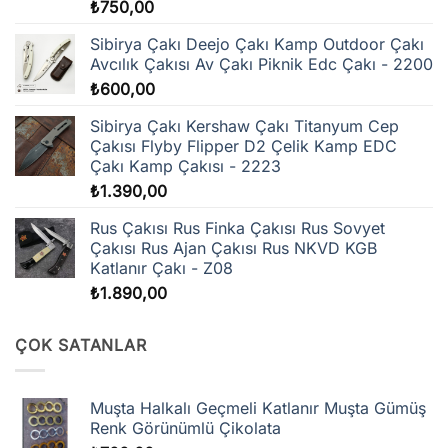
₺
750,00
Sibirya Çakı Deejo Çakı Kamp Outdoor Çakı
Avcılık Çakısı Av Çakı Piknik Edc Çakı - 2200
₺
600,00
Sibirya Çakı Kershaw Çakı Titanyum Cep
Çakısı Flyby Flipper D2 Çelik Kamp EDC
Çakı Kamp Çakısı - 2223
₺
1.390,00
Rus Çakısı Rus Finka Çakısı Rus Sovyet
Çakısı Rus Ajan Çakısı Rus NKVD KGB
Katlanır Çakı - Z08
₺
1.890,00
ÇOK SATANLAR
Muşta Halkalı Geçmeli Katlanır Muşta Gümüş
Renk Görünümlü Çikolata