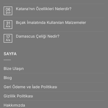
ve
Av
Bıçakları
Katana’nın Özellikleri Nelerdir?
06
Rehberi
Şub
için
Yorum
yok
Katana’nın
Bıçak İmalatında Kullanılan Malzemeler
31
Özellikleri
Nelerdir?
Ara
Yorum
yok
Bıçak
Damascus Çeliği Nedir?
17
İmalatında
Kullanılan
Ara
Yorum
Malzemeler
yok
Damascus
Çeliği
SAYFA
Nedir?
Bize Ulaşın
Blog
Geri Ödeme ve İade Politikası
Gizlilik Politikası
Hakkımızda