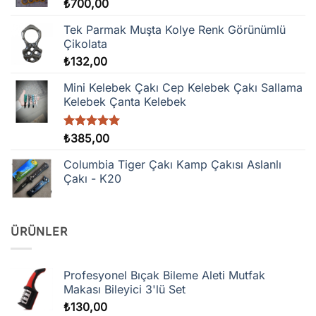
₺
700,00
Tek Parmak Muşta Kolye Renk Görünümlü
Çikolata
₺
132,00
Mini Kelebek Çakı Cep Kelebek Çakı Sallama
Kelebek Çanta Kelebek
5 üzerinden
₺
385,00
5.00
oy
aldı
Columbia Tiger Çakı Kamp Çakısı Aslanlı
Çakı - K20
ÜRÜNLER
Profesyonel Bıçak Bileme Aleti Mutfak
Makası Bileyici 3'lü Set
₺
130,00