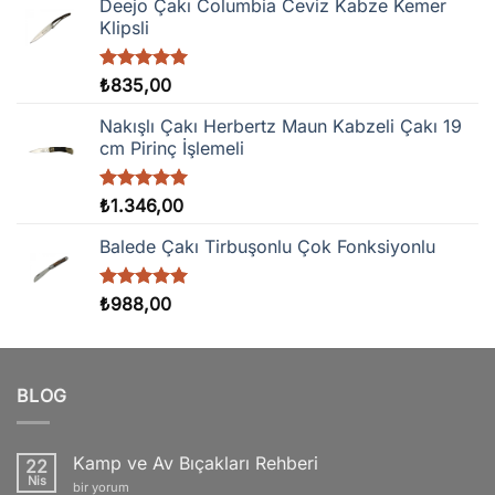
Deejo Çakı Columbia Ceviz Kabze Kemer
Klipsli
5 üzerinden
₺
835,00
5.00
oy
aldı
Nakışlı Çakı Herbertz Maun Kabzeli Çakı 19
cm Pirinç İşlemeli
5 üzerinden
₺
1.346,00
5.00
oy
aldı
Balede Çakı Tirbuşonlu Çok Fonksiyonlu
5 üzerinden
₺
988,00
5.00
oy
aldı
BLOG
Kamp ve Av Bıçakları Rehberi
22
Nis
Kamp
bir yorum