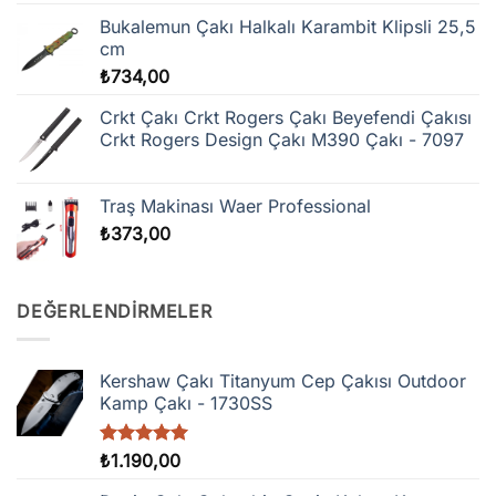
Bukalemun Çakı Halkalı Karambit Klipsli 25,5
cm
₺
734,00
Crkt Çakı Crkt Rogers Çakı Beyefendi Çakısı
Crkt Rogers Design Çakı M390 Çakı - 7097
Traş Makinası Waer Professional
₺
373,00
DEĞERLENDIRMELER
Kershaw Çakı Titanyum Cep Çakısı Outdoor
Kamp Çakı - 1730SS
5 üzerinden
₺
1.190,00
5.00
oy
aldı