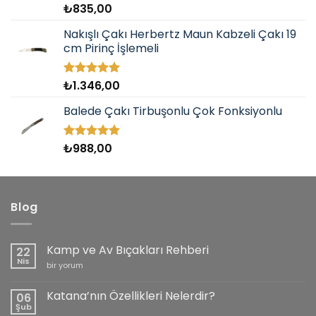
₺
835,00
5 üzerinden
5.00
oy
aldı
Nakışlı Çakı Herbertz Maun Kabzeli Çakı 19
cm Pirinç İşlemeli
₺
1.346,00
5 üzerinden
5.00
oy
aldı
Balede Çakı Tirbuşonlu Çok Fonksiyonlu
₺
988,00
5 üzerinden
5.00
oy
aldı
Blog
Kamp ve Av Bıçakları Rehberi
22
Nis
Kamp
bir yorum
ve
Av
Bıçakları
Katana’nın Özellikleri Nelerdir?
06
Rehberi
Şub
için
Yorum