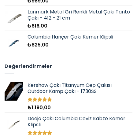
₺
989,00
Lanmark Metal Gri Renkli Metal Çakı Tanto
Çakı - 412 - 21 cm
₺
616,00
Columbia Hançer Çakı Kemer Klipsli
₺
825,00
Değerlendirmeler
Kershaw Çakı Titanyum Cep Çakısı
Outdoor Kamp Çakı - 1730SS
₺
1.190,00
5 üzerinden
5.00
oy
aldı
Deejo Çakı Columbia Ceviz Kabze Kemer
Klipsli