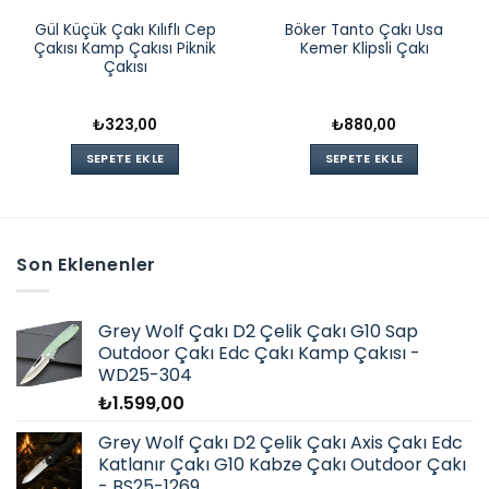
Gül Küçük Çakı Kılıflı Cep
Böker Tanto Çakı Usa
Çakısı Kamp Çakısı Piknik
Kemer Klipsli Çakı
Çakısı
₺
323,00
₺
880,00
SEPETE EKLE
SEPETE EKLE
Son Eklenenler
Grey Wolf Çakı D2 Çelik Çakı G10 Sap
Outdoor Çakı Edc Çakı Kamp Çakısı -
WD25-304
₺
1.599,00
Grey Wolf Çakı D2 Çelik Çakı Axis Çakı Edc
Katlanır Çakı G10 Kabze Çakı Outdoor Çakı
- BS25-1269