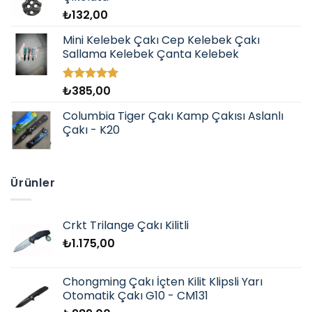
₺
132,00
Mini Kelebek Çakı Cep Kelebek Çakı
Sallama Kelebek Çanta Kelebek
₺
385,00
5 üzerinden
5.00
oy
aldı
Columbia Tiger Çakı Kamp Çakısı Aslanlı
Çakı - K20
Ürünler
Crkt Trilange Çakı Kilitli
₺
1.175,00
Chongming Çakı İçten Kilit Klipsli Yarı
Otomatik Çakı G10 - CM131