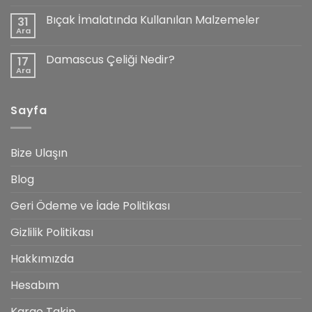
yok
Katana’nın
Bıçak İmalatında Kullanılan Malzemeler
31
Özellikleri
Nelerdir?
Ara
Yorum
yok
Bıçak
Damascus Çeliği Nedir?
17
İmalatında
Kullanılan
Ara
Yorum
Malzemeler
yok
Damascus
Çeliği
Sayfa
Nedir?
Bize Ulaşın
Blog
Geri Ödeme ve İade Politikası
Gizlilik Politikası
Hakkımızda
Hesabım
Kargo Takip