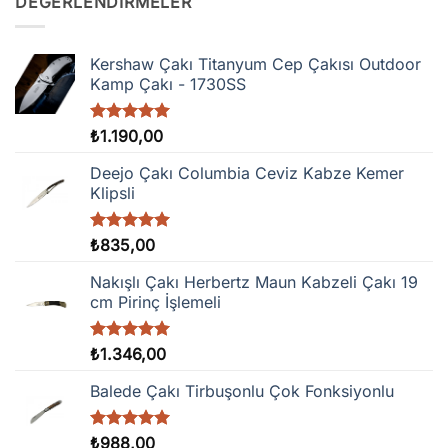
DEĞERLENDIRMELER
Kershaw Çakı Titanyum Cep Çakısı Outdoor
Kamp Çakı - 1730SS
5 üzerinden
₺
1.190,00
5.00
oy
aldı
Deejo Çakı Columbia Ceviz Kabze Kemer
Klipsli
5 üzerinden
₺
835,00
5.00
oy
aldı
Nakışlı Çakı Herbertz Maun Kabzeli Çakı 19
cm Pirinç İşlemeli
5 üzerinden
₺
1.346,00
5.00
oy
aldı
Balede Çakı Tirbuşonlu Çok Fonksiyonlu
5 üzerinden
₺
988,00