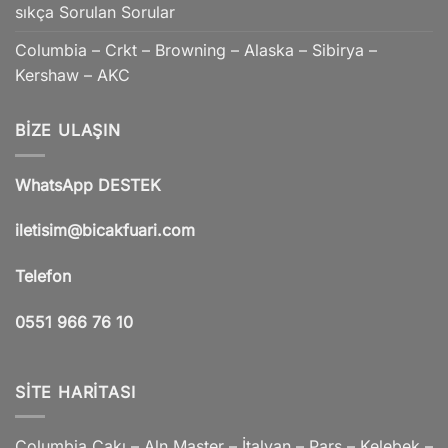
sıkça Sorulan Sorular
Columbia – Crkt – Browning – Alaska – Sibirya –
Kershaw – AKC
BIZE ULAŞIN
WhatsApp DESTEK
iletisim@bicakfuari.com
Telefon
0551 966 76 10
SITE HARITASI
Columbia Çakı – Aln Master – İtalyan – Pars – Kelebek –