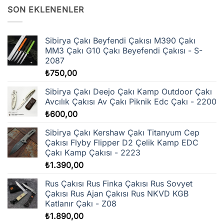
SON EKLENENLER
Sibirya Çakı Beyfendi Çakısı M390 Çakı
MM3 Çakı G10 Çakı Beyefendi Çakısı - S-
2087
₺
750,00
Sibirya Çakı Deejo Çakı Kamp Outdoor Çakı
Avcılık Çakısı Av Çakı Piknik Edc Çakı - 2200
₺
600,00
Sibirya Çakı Kershaw Çakı Titanyum Cep
Çakısı Flyby Flipper D2 Çelik Kamp EDC
Çakı Kamp Çakısı - 2223
₺
1.390,00
Rus Çakısı Rus Finka Çakısı Rus Sovyet
Çakısı Rus Ajan Çakısı Rus NKVD KGB
Katlanır Çakı - Z08
₺
1.890,00