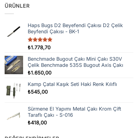
ÜRÜNLER
Haps Bugs D2 Beyefendi Çakısı D2 Çelik
Beyfendi Çakısı - BK-1
5 üzerinden
₺
1.778,70
5.00
oy
aldı
Benchmade Bugout Çakı Mini Çakı S30V
Çelik Benchmade 535S Bugout Axis Çakı
₺
1.650,00
Kamp Çatal Kaşık Seti Haki Renk Kılıflı
₺
545,00
Sürmene El Yapımı Metal Çakı Krom Çift
Taraflı Çakı - S-016
₺
418,00