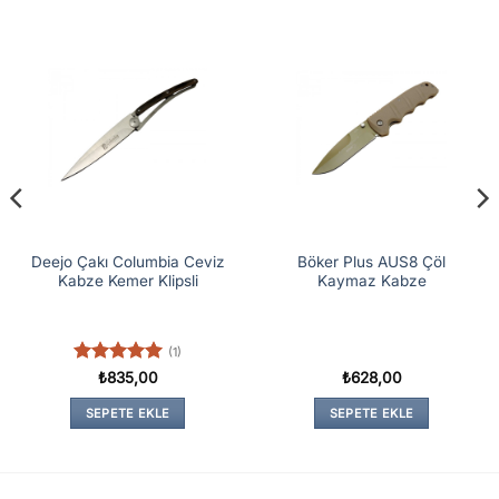
Deejo Çakı Columbia Ceviz
Böker Plus AUS8 Çöl
Kabze Kemer Klipsli
Kaymaz Kabze
(1)
5 üzerinden
₺
835,00
₺
628,00
5
oy aldı
SEPETE EKLE
SEPETE EKLE