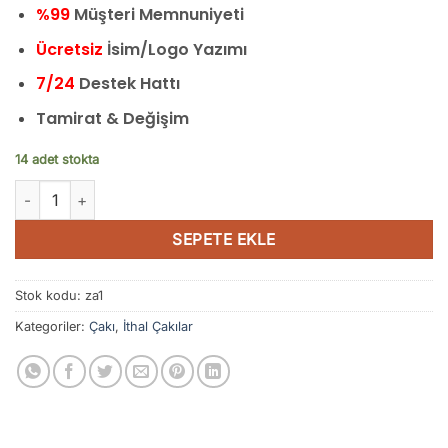
%99
Müşteri Memnuniyeti
Ücretsiz
İsim/Logo Yazımı
7/24
Destek Hattı
Tamirat & Değişim
14 adet stokta
Crkt Cep Çakısı Ceviz - CR0083 adet
SEPETE EKLE
Stok kodu:
za1
Kategoriler:
Çakı
,
İthal Çakılar