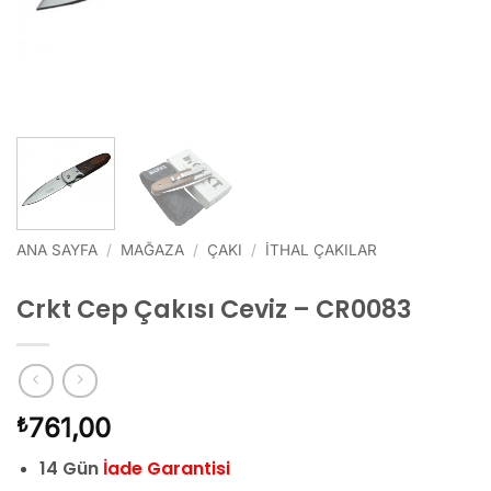
ANA SAYFA
/
MAĞAZA
/
ÇAKI
/
İTHAL ÇAKILAR
Crkt Cep Çakısı Ceviz – CR0083
761,00
₺
14 Gün
İade Garantisi