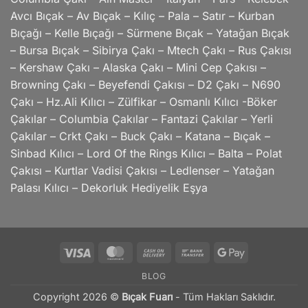
Avcı Bıçak – Av Bıçak – Kılıç – Pala – Satır – Kurban
Bıçağı – Kelle Bıçağı – Sürmene Bıçak – Yatağan Bıçak
– Bursa Bıçak – Sibirya Çakı – Mtech Çakı – Rus Çakısı
– Kershaw Çakı – Alaska Çakı – Mini Cep Çakısı –
Browning Çakı – Beyefendi Çakısı – D2 Çakı – N690
Çakı – Hz.Ali Kılıcı – Zülfikar – Osmanlı Kılıcı -Böker
Çakılar – Columbia Çakılar – Fantazi Çakılar – Yerli
Çakılar – Crkt Çakı – Buck Çakı – Katana – Bıçak –
Sinbad Kılıcı – Lord Of the Rings Kılıcı – Balta – Polat
Çakısı – Kurtlar Vadisi Çakısı – Ledlenser – Yatağan
Palası Kılıcı – Dekorluk Hediyelik Eşya
Visa
MasterCard
Cash
Bank
Google
On
Transfer
Pay
BLOG
Delivery
Copyright 2026 ©
Bıçak Fuarı
- Tüm Hakları Saklıdır.