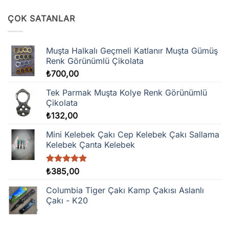
ÇOK SATANLAR
Muşta Halkalı Geçmeli Katlanır Muşta Gümüş
Renk Görünümlü Çikolata
₺
700,00
Tek Parmak Muşta Kolye Renk Görünümlü
Çikolata
₺
132,00
Mini Kelebek Çakı Cep Kelebek Çakı Sallama
Kelebek Çanta Kelebek
5 üzerinden
₺
385,00
5.00
oy
aldı
Columbia Tiger Çakı Kamp Çakısı Aslanlı
Çakı - K20