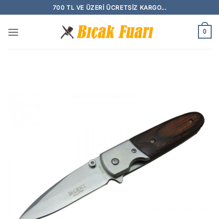
İçeriğe
700 TL VE ÜZERI ÜCRETSIZ KARGO...
atla
0