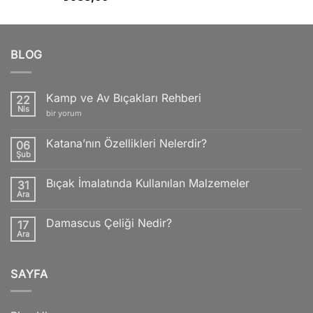
5.00
oy
aldı
BLOG
Kamp ve Av Bıçakları Rehberi
22
Nis
Kamp
bir yorum
ve
Av
Bıçakları
Katana’nın Özellikleri Nelerdir?
06
Rehberi
Şub
için
Yorum
yok
Katana’nın
Bıçak İmalatında Kullanılan Malzemeler
31
Özellikleri
Nelerdir?
Ara
Yorum
yok
Bıçak
Damascus Çeliği Nedir?
17
İmalatında
Kullanılan
Ara
Yorum
Malzemeler
yok
Damascus
Çeliği
SAYFA
Nedir?