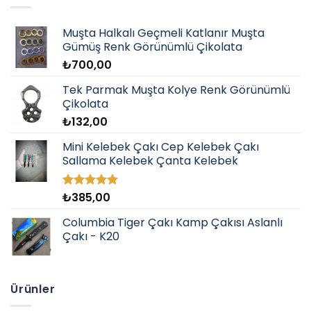
Muşta Halkalı Geçmeli Katlanır Muşta
Gümüş Renk Görünümlü Çikolata
₺
700,00
Tek Parmak Muşta Kolye Renk Görünümlü
Çikolata
₺
132,00
Mini Kelebek Çakı Cep Kelebek Çakı
Sallama Kelebek Çanta Kelebek
₺
385,00
5 üzerinden
5.00
oy
aldı
Columbia Tiger Çakı Kamp Çakısı Aslanlı
Çakı - K20
Ürünler