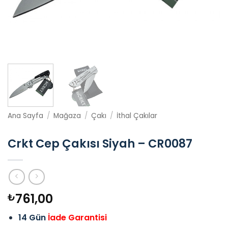
Ana Sayfa
/
Mağaza
/
Çakı
/
İthal Çakılar
Crkt Cep Çakısı Siyah – CR0087
761,00
₺
14 Gün
İade Garantisi