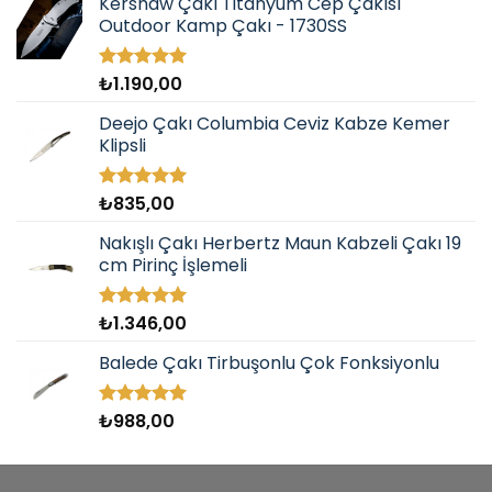
Kershaw Çakı Titanyum Cep Çakısı
Outdoor Kamp Çakı - 1730SS
₺
1.190,00
5 üzerinden
5.00
oy
aldı
Deejo Çakı Columbia Ceviz Kabze Kemer
Klipsli
₺
835,00
5 üzerinden
5.00
oy
aldı
Nakışlı Çakı Herbertz Maun Kabzeli Çakı 19
cm Pirinç İşlemeli
₺
1.346,00
5 üzerinden
5.00
oy
aldı
Balede Çakı Tirbuşonlu Çok Fonksiyonlu
₺
988,00
5 üzerinden
5.00
oy
aldı