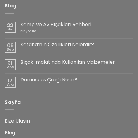
Blog
Kamp ve Av Bıçakları Rehberi
22
Nis
Kamp
bir yorum
ve
Av
Bıçakları
Katana’nın Özellikleri Nelerdir?
06
Rehberi
Şub
için
Yorum
yok
Katana’nın
Bıçak İmalatında Kullanılan Malzemeler
31
Özellikleri
Nelerdir?
Ara
Yorum
yok
Bıçak
Damascus Çeliği Nedir?
17
İmalatında
Kullanılan
Ara
Yorum
Malzemeler
yok
Damascus
Çeliği
Sayfa
Nedir?
Bize Ulaşın
Blog