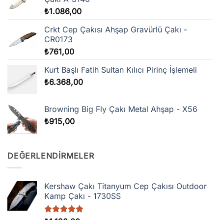
₺
1.086,00
Crkt Cep Çakısı Ahşap Gravürlü Çakı -
CR0173
₺
761,00
Kurt Başlı Fatih Sultan Kılıcı Pirinç İşlemeli
₺
6.368,00
Browning Big Fly Çakı Metal Ahşap - X56
₺
915,00
DEĞERLENDIRMELER
Kershaw Çakı Titanyum Cep Çakısı Outdoor
Kamp Çakı - 1730SS