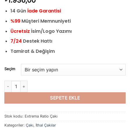
1.936,00
14 Gün
İade Garantisi
%99
Müşteri Memnuniyeti
Ücretsiz
İsim/Logo Yazımı
7/24
Destek Hattı
Tamirat & Değişim
Seçim
Extrema Ratio Çakı Kamp Çakısı Outdoor Çakı Avcı Çakısı D2 Çe
SEPETE EKLE
Stok kodu:
Extrema Ratio Çakı
Kategoriler:
Çakı
,
İthal Çakılar