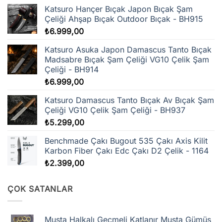
Katsuro Hançer Bıçak Japon Bıçak Şam
Çeliği Ahşap Bıçak Outdoor Bıçak - BH915
₺
6.999,00
Katsuro Asuka Japon Damascus Tanto Bıçak
Madsabre Bıçak Şam Çeliği VG10 Çelik Şam
Çeliği - BH914
₺
6.999,00
Katsuro Damascus Tanto Bıçak Av Bıçak Şam
Çeliği VG10 Çelik Şam Çeliği - BH937
₺
5.299,00
Benchmade Çakı Bugout 535 Çakı Axis Kilit
Karbon Fiber Çakı Edc Çakı D2 Çelik - 1164
₺
2.399,00
ÇOK SATANLAR
Muşta Halkalı Geçmeli Katlanır Muşta Gümüş