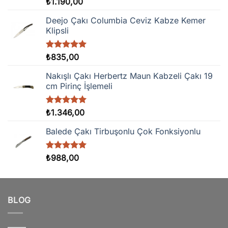
5 üzerinden
₺
1.190,00
5.00
oy
aldı
Deejo Çakı Columbia Ceviz Kabze Kemer
Klipsli
5 üzerinden
₺
835,00
5.00
oy
aldı
Nakışlı Çakı Herbertz Maun Kabzeli Çakı 19
cm Pirinç İşlemeli
5 üzerinden
₺
1.346,00
5.00
oy
aldı
Balede Çakı Tirbuşonlu Çok Fonksiyonlu
5 üzerinden
₺
988,00
5.00
oy
aldı
BLOG