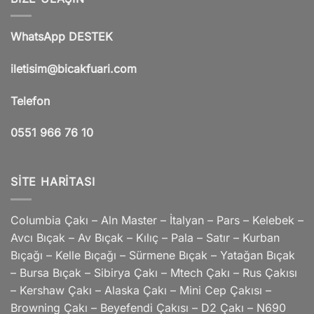
WhatsApp DESTEK
iletisim@bicakfuari.com
Telefon
0551 966 76 10
SITE HARITASI
Columbia Çakı – Aln Master – İtalyan – Pars – Kelebek –
Avcı Bıçak – Av Bıçak – Kılıç – Pala – Satır – Kurban
Bıçağı – Kelle Bıçağı – Sürmene Bıçak – Yatağan Bıçak
– Bursa Bıçak – Sibirya Çakı – Mtech Çakı – Rus Çakısı
– Kershaw Çakı – Alaska Çakı – Mini Cep Çakısı –
Browning Çakı – Beyefendi Çakısı – D2 Çakı – N690