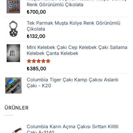
Renk Görünümlü Çikolata
₺
700,00
Tek Parmak Muşta Kolye Renk Görünümlü
Çikolata
₺
132,00
Mini Kelebek Çakı Cep Kelebek Çakı Sallama
Kelebek Çanta Kelebek
5 üzerinden
₺
385,00
5.00
oy
aldı
Columbia Tiger Çakı Kamp Çakısı Aslanlı
Çakı - K20
ÜRÜNLER
Columbia Karın Açma Çakısı Sırttan Kilitli
Çakı A-3140