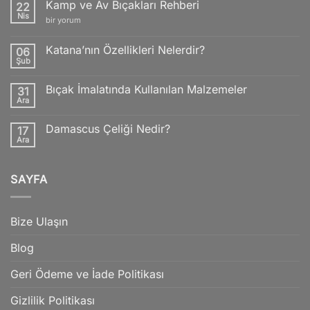
Kamp ve Av Bıçakları Rehberi
22
Nis
Kamp
bir yorum
ve
Av
Bıçakları
Katana’nın Özellikleri Nelerdir?
06
Rehberi
Şub
için
Yorum
yok
Katana’nın
Bıçak İmalatında Kullanılan Malzemeler
31
Özellikleri
Nelerdir?
Ara
Yorum
yok
Bıçak
Damascus Çeliği Nedir?
17
İmalatında
Kullanılan
Ara
Yorum
Malzemeler
yok
Damascus
Çeliği
SAYFA
Nedir?
Bize Ulaşın
Blog
Geri Ödeme ve İade Politikası
Gizlilik Politikası