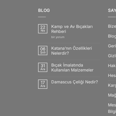
BLOG
SA
Bize
Kamp ve Av Bıçakları
22
Nis
Rehberi
Blo
Kamp
bir yorum
ve
Av
Geri
Bıçakları
Katana’nın Özellikleri
06
Rehberi
Şub
Nelerdir?
için
Gizl
Yorum
yok
Bıçak İmalatında
Hak
31
Katana’nın
Özellikleri
Ara
Kullanılan Malzemeler
Nelerdir?
Hes
Yorum
yok
Damascus Çeliği Nedir?
17
Bıçak
Kar
İmalatında
Ara
Yorum
Kullanılan
yok
Malzemeler
Damascus
Mağ
Çeliği
Nedir?
Mesa
Bilg