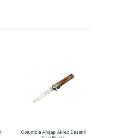
r
Columbia Ahşap Akrep Desenli
Çakı Beyaz