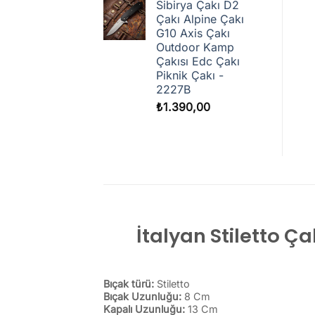
Sibirya Çakı D2
Çakı Alpine Çakı
G10 Axis Çakı
Outdoor Kamp
Çakısı Edc Çakı
Piknik Çakı -
2227B
₺
1.390,00
İtalyan Stiletto Ç
Bıçak türü:
Stiletto
Bıçak Uzunluğu:
8 Cm
Kapalı Uzunluğu:
13 Cm