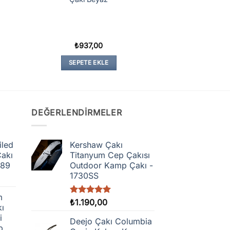
₺
937,00
SEPETE EKLE
DEĞERLENDIRMELER
iled
Kershaw Çakı
Çakı
Titanyum Cep Çakısı
189
Outdoor Kamp Çakı -
1730SS
m
5 üzerinden
₺
1.190,00
kı
5.00
oy
i
aldı
Deejo Çakı Columbia
p