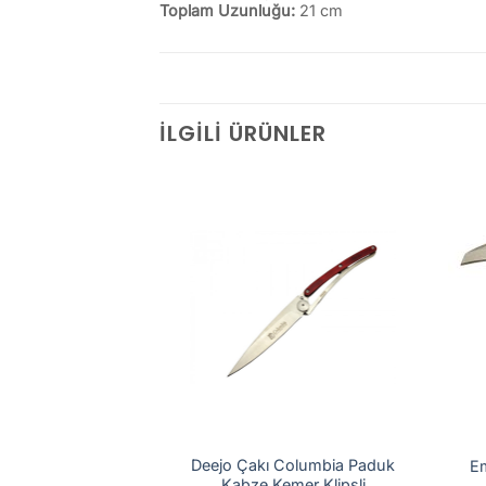
Toplam Uzunluğu:
21 cm
İLGILI ÜRÜNLER
 Çakı T2 Çok
Deejo Çakı Columbia Paduk
E
siyonlu
Kabze Kemer Klipsli