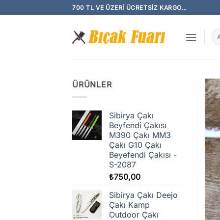
İçeriğe
700 TL VE ÜZERI ÜCRETSIZ KARGO...
atla
Ar
ÜRÜNLER
Sibirya Çakı
Beyfendi Çakısı
M390 Çakı MM3
Çakı G10 Çakı
Beyefendi Çakısı -
S-2087
₺
750,00
Sibirya Çakı Deejo
Çakı Kamp
Outdoor Çakı