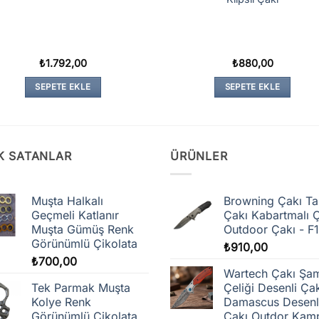
₺
1.792,00
₺
880,00
SEPETE EKLE
SEPETE EKLE
K SATANLAR
ÜRÜNLER
Muşta Halkalı
Browning Çakı Ta
Geçmeli Katlanır
Çakı Kabartmalı 
Muşta Gümüş Renk
Outdoor Çakı - F
Görünümlü Çikolata
₺
910,00
₺
700,00
Wartech Çakı Şa
Tek Parmak Muşta
Çeliği Desenli Ça
Kolye Renk
Damascus Desenl
Görünümlü Çikolata
Çakı Outdor Kam