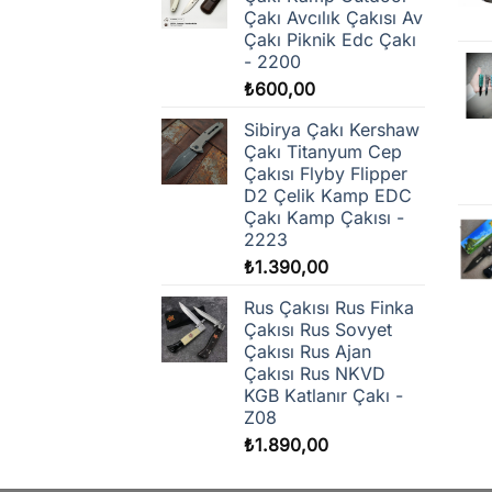
Çakı Avcılık Çakısı Av
Çakı Piknik Edc Çakı
- 2200
₺
600,00
Sibirya Çakı Kershaw
Çakı Titanyum Cep
Çakısı Flyby Flipper
D2 Çelik Kamp EDC
Çakı Kamp Çakısı -
2223
₺
1.390,00
Rus Çakısı Rus Finka
Çakısı Rus Sovyet
Çakısı Rus Ajan
Çakısı Rus NKVD
KGB Katlanır Çakı -
Z08
₺
1.890,00