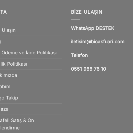
YFA
BIZE ULAŞIN
WhatsApp DESTEK
 Ulaşın
g
iletisim@bicakfuari.com
 Ödeme ve İade Politikası
Telefon
ilik Politikası
0551 966 76 10
kımızda
abım
go Takip
aza
feli Satış & Ön
ilendirme