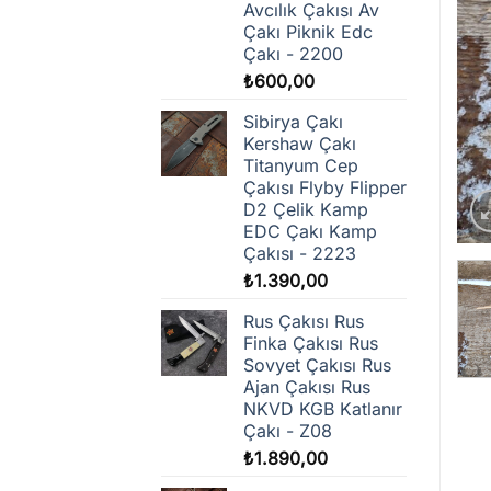
Avcılık Çakısı Av
Çakı Piknik Edc
Çakı - 2200
₺
600,00
Sibirya Çakı
Kershaw Çakı
Titanyum Cep
Çakısı Flyby Flipper
D2 Çelik Kamp
EDC Çakı Kamp
Çakısı - 2223
₺
1.390,00
Rus Çakısı Rus
Finka Çakısı Rus
Sovyet Çakısı Rus
Ajan Çakısı Rus
NKVD KGB Katlanır
Çakı - Z08
₺
1.890,00