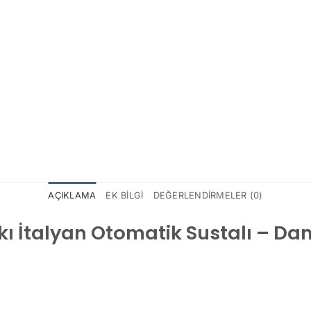
AÇIKLAMA
EK BILGI
DEĞERLENDIRMELER (0)
akı İtalyan Otomatik Sustalı – Da