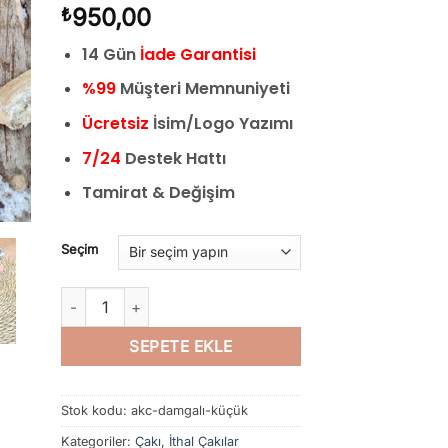
950,00
₺
14 Gün
İade Garantisi
%99
Müşteri Memnuniyeti
Ücretsiz
İsim/Logo Yazımı
7/24
Destek Hattı
Tamirat & Değişim
Seçim
İtalyan Pars Çakı Stiletto Çakı İtalyan Bıçak Ramiz Dayı Ç
SEPETE EKLE
Stok kodu:
akc-damgalı-küçük
Kategoriler:
Çakı
,
İthal Çakılar