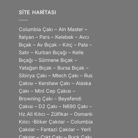
SITE HARITASI
Columbia Çakı – Aln Master –
İtalyan – Pars – Kelebek – Avcı
Bıçak – Av Bıçak – Kılıç – Pala –
Satır – Kurban Bıçağı – Kelle
Bıçağı – Sürmene Bıçak –
Yatağan Bıçak – Bursa Bıçak –
Sibirya Çakı – Mtech Çakı – Rus
Çakısı – Kershaw Çakı – Alaska
Çakı – Mini Cep Çakısı –
Browning Çakı – Beyefendi
Çakısı – D2 Çakı – N690 Çakı –
Hz.Ali Kılıcı – Zülfikar – Osmanlı
Kılıcı -Böker Çakılar – Columbia
Çakılar – Fantazi Çakılar – Yerli
Çakılar – Crkt Çakı – Buck Çakı