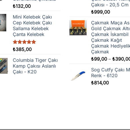
Çakısı - 20,5 Cm
₺
132,00
₺
999,00
Mini Kelebek Çakı
Cep Kelebek Çakı
Çakmak Maça As
Sallama Kelebek
Gold Çakmak Altı
Çanta Kelebek
Çakmak İskambil
Çakmak Kağıt
Çakmak Hediyeli
5 üzerinden
₺
385,00
Çakmak
5.00
oy
aldı
₺
99,00
–
₺
390,0
Columbia Tiger Çakı
Kamp Çakısı Aslanlı
Sog Cutfy Çakı M
Çakı - K20
Renk - 6120
₺
814,00