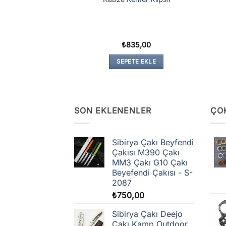
127,00
₺
835,00
TE EKLE
SEPETE EKLE
SON EKLENENLER
ÇO
Sibirya Çakı Beyfendi
Çakısı M390 Çakı
MM3 Çakı G10 Çakı
Beyefendi Çakısı - S-
2087
₺
750,00
Sibirya Çakı Deejo
Çakı Kamp Outdoor