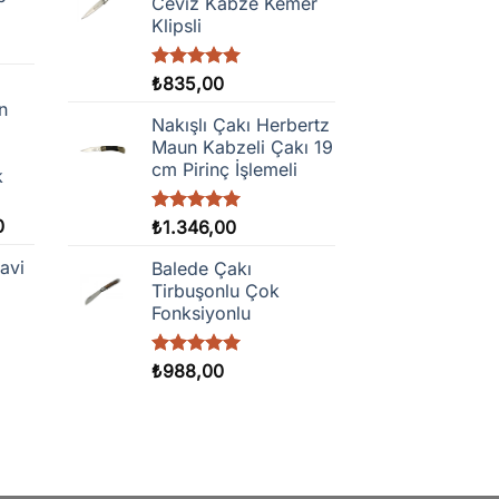
Ceviz Kabze Kemer
Klipsli
5 üzerinden
₺
835,00
5.00
oy
n
aldı
Nakışlı Çakı Herbertz
Maun Kabzeli Çakı 19
cm Pirinç İşlemeli
k
Fiyat
0
5 üzerinden
₺
1.346,00
5.00
oy
aralığı:
aldı
avi
Balede Çakı
₺99,00
Tirbuşonlu Çok
-
Fonksiyonlu
₺390,00
5 üzerinden
₺
988,00
5.00
oy
aldı