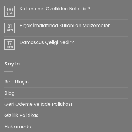
Av
Bıçakları
Katana’nın Özellikleri Nelerdir?
06
Rehberi
Şub
için
Yorum
yok
Katana’nın
Bıçak İmalatında Kullanılan Malzemeler
31
Özellikleri
Nelerdir?
Ara
Yorum
yok
Bıçak
Damascus Çeliği Nedir?
17
İmalatında
Kullanılan
Ara
Yorum
Malzemeler
yok
Damascus
Çeliği
Sayfa
Nedir?
Bize Ulaşın
Blog
Geri Ödeme ve İade Politikası
Gizlilik Politikası
Hakkımızda