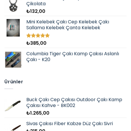
Çikolata
₺
132,00
Mini Kelebek Çakı Cep Kelebek Çakı
Sallama Kelebek Çanta Kelebek
₺
385,00
5 üzerinden
5.00
oy
aldı
Columbia Tiger Çakı Kamp Çakısı Aslanlı
Çakı - K20
Ürünler
Buck Çakı Cep Çakısı Outdoor Çakı Kamp
Çakısı Kahve - BK002
₺
1.265,00
Sivas Çakısı Fiber Kabze Düz Çakı Sivri