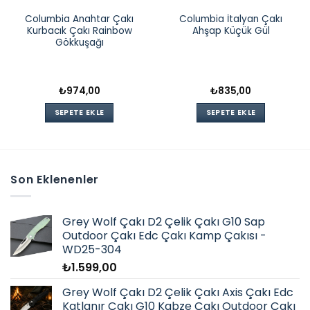
Columbia Anahtar Çakı
Columbia İtalyan Çakı
Kurbacık Çakı Rainbow
Ahşap Küçük Gül
Gökkuşağı
₺
974,00
₺
835,00
SEPETE EKLE
SEPETE EKLE
Son Eklenenler
Grey Wolf Çakı D2 Çelik Çakı G10 Sap
Outdoor Çakı Edc Çakı Kamp Çakısı -
WD25-304
₺
1.599,00
Grey Wolf Çakı D2 Çelik Çakı Axis Çakı Edc
Katlanır Çakı G10 Kabze Çakı Outdoor Çakı