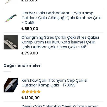
₺
215,00
Gerber Çakı Gerber Bear Grylls Kamp
Outdoor Çakı Gökuşağı Çakı Rainbow Çakı
- Da58
₺
550,00
Chongming Stres Çarklı Çakı Stres Çakısı
Kamp Krom Full Kuru Kafa İşlemeli Çelik
Çakı Outdoor Çakı Stres Çakı - M8
₺
799,00
Değerlendirmeler
Kershaw Çakı Titanyum Cep Çakısı
Outdoor Kamp Çakı - 1730SS
₺
1.190,00
5 üzerinden
5.00
oy
aldı
Deejo Çakı Columbia Ceviz Kabze Kemer