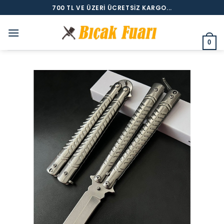
İçeriğe
700 TL VE ÜZERI ÜCRETSIZ KARGO...
atla
0