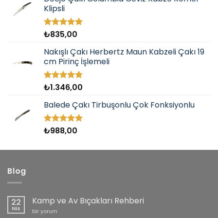
Klipsli
₺
835,00
5 üzerinden
5.00
oy
aldı
Nakışlı Çakı Herbertz Maun Kabzeli Çakı 19
cm Pirinç İşlemeli
₺
1.346,00
5 üzerinden
5.00
oy
aldı
Balede Çakı Tirbuşonlu Çok Fonksiyonlu
₺
988,00
5 üzerinden
5.00
oy
aldı
Blog
Kamp ve Av Bıçakları Rehberi
22
Nis
Kamp
bir yorum
ve