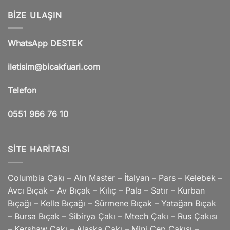
BIZE ULAŞIN
WhatsApp DESTEK
iletisim@bicakfuari.com
Telefon
0551 966 76 10
SITE HARITASI
Columbia Çakı – Aln Master – İtalyan – Pars – Kelebek –
Avcı Bıçak – Av Bıçak – Kılıç – Pala – Satır – Kurban
Bıçağı – Kelle Bıçağı – Sürmene Bıçak – Yatağan Bıçak
– Bursa Bıçak – Sibirya Çakı – Mtech Çakı – Rus Çakısı
– Kershaw Çakı – Alaska Çakı – Mini Cep Çakısı –