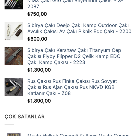
MM3 Çakı G10 Çakı Beyefendi Çakısı - S-
2087
₺
750,00
Sibirya Çakı Deejo Çakı Kamp Outdoor Çakı
Avcılık Çakısı Av Çakı Piknik Edc Çakı - 2200
₺
600,00
Sibirya Çakı Kershaw Çakı Titanyum Cep
Çakısı Flyby Flipper D2 Çelik Kamp EDC
Çakı Kamp Çakısı - 2223
₺
1.390,00
Rus Çakısı Rus Finka Çakısı Rus Sovyet
Çakısı Rus Ajan Çakısı Rus NKVD KGB
Katlanır Çakı - Z08
₺
1.890,00
ÇOK SATANLAR
Muşta Halkalı Geçmeli Katlanır Muşta Gümüş