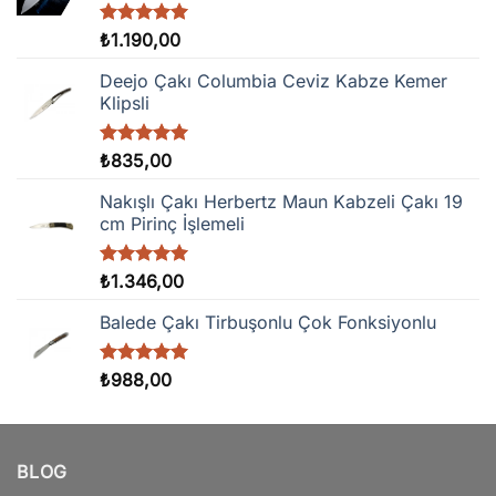
5 üzerinden
₺
1.190,00
5.00
oy
aldı
Deejo Çakı Columbia Ceviz Kabze Kemer
Klipsli
5 üzerinden
₺
835,00
5.00
oy
aldı
Nakışlı Çakı Herbertz Maun Kabzeli Çakı 19
cm Pirinç İşlemeli
5 üzerinden
₺
1.346,00
5.00
oy
aldı
Balede Çakı Tirbuşonlu Çok Fonksiyonlu
5 üzerinden
₺
988,00
5.00
oy
aldı
BLOG