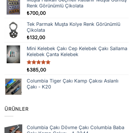
Renk Görünümlü Çikolata
₺
700,00
Tek Parmak Muşta Kolye Renk Görünümlü
Çikolata
₺
132,00
Mini Kelebek Çakı Cep Kelebek Çakı Sallama
Kelebek Çanta Kelebek
5 üzerinden
₺
385,00
5.00
oy
aldı
Columbia Tiger Çakı Kamp Çakısı Aslanlı
Çakı - K20
ÜRÜNLER
Columbia Çakı Dövme Çakı Columbia Baba