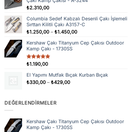
Çakı Kamp Çakısı - A-3244
₺
2.310,00
Columbia Sedef Kabzalı Desenli Çakı İşlemeli
Sırttan Kilitli Çakı A3157-C
Fiyat
₺
1.250,00
–
₺
1.450,00
aralığı:
Kershaw Çakı Titanyum Cep Çakısı Outdoor
₺1.250,00
Kamp Çakı - 1730SS
-
₺1.450,00
5 üzerinden
₺
1.190,00
5.00
oy
aldı
El Yapımı Mutfak Bıçak Kurban Bıçak
Fiyat
₺
330,00
–
₺
429,00
aralığı:
₺330,00
-
DEĞERLENDIRMELER
₺429,00
Kershaw Çakı Titanyum Cep Çakısı Outdoor
Kamp Çakı - 1730SS