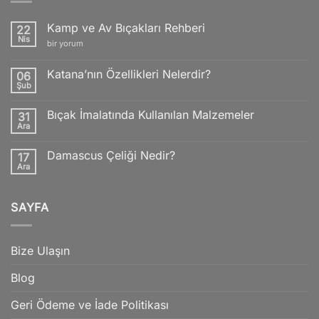
Kamp ve Av Bıçakları Rehberi
22
Nis
Kamp
bir yorum
ve
Av
Bıçakları
Katana’nın Özellikleri Nelerdir?
06
Rehberi
Şub
için
Yorum
yok
Katana’nın
Bıçak İmalatında Kullanılan Malzemeler
31
Özellikleri
Nelerdir?
Ara
Yorum
yok
Bıçak
Damascus Çeliği Nedir?
17
İmalatında
Kullanılan
Ara
Yorum
Malzemeler
yok
Damascus
Çeliği
SAYFA
Nedir?
Bize Ulaşın
Blog
Geri Ödeme ve İade Politikası