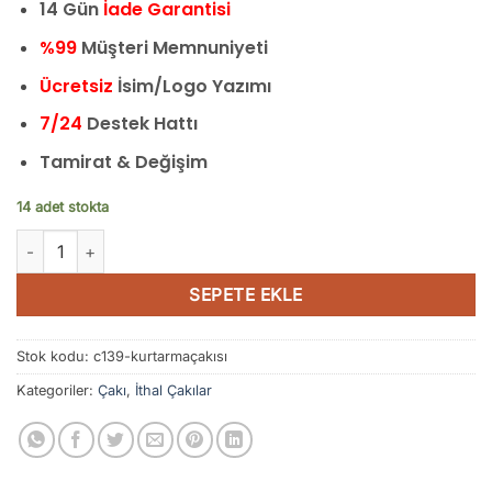
14 Gün
İade Garantisi
%99
Müşteri Memnuniyeti
Ücretsiz
İsim/Logo Yazımı
7/24
Destek Hattı
Tamirat & Değişim
14 adet stokta
Böker Kurtarma Çakısı Cam Kırma Aparatlı - C139 adet
SEPETE EKLE
Stok kodu:
c139-kurtarmaçakısı
Kategoriler:
Çakı
,
İthal Çakılar