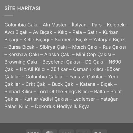
SITE HARITASI
Columbia Çakı – Aln Master – İtalyan – Pars – Kelebek –
Avcı Bıçak – Av Bıçak – Kılıç – Pala – Satır – Kurban
Bıçağı – Kelle Bıçağı – Sürmene Bıçak – Yatağan Bıçak
– Bursa Bıçak – Sibirya Çakı – Mtech Çakı – Rus Çakısı
– Kershaw Çakı – Alaska Çakı – Mini Cep Çakısı –
Browning Çakı – Beyefendi Çakısı – D2 Çakı – N690
Çakı – Hz.Ali Kılıcı – Zülfikar – Osmanlı Kılıcı -Böker
Çakılar – Columbia Çakılar – Fantazi Çakılar – Yerli
Çakılar – Crkt Çakı – Buck Çakı – Katana – Bıçak –
Sinbad Kılıcı – Lord Of the Rings Kılıcı – Balta – Polat
Çakısı – Kurtlar Vadisi Çakısı – Ledlenser – Yatağan
Palası Kılıcı – Dekorluk Hediyelik Eşya