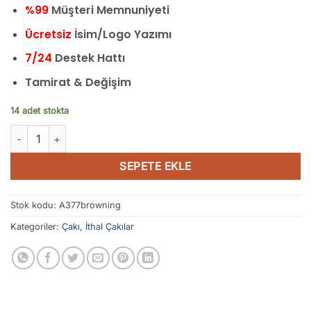
%99
Müşteri Memnuniyeti
Ücretsiz
İsim/Logo Yazımı
7/24
Destek Hattı
Tamirat & Değişim
14 adet stokta
Browning Çakı G10 Titanyum Çakı adet
SEPETE EKLE
Stok kodu:
A377browning
Kategoriler:
Çakı
,
İthal Çakılar