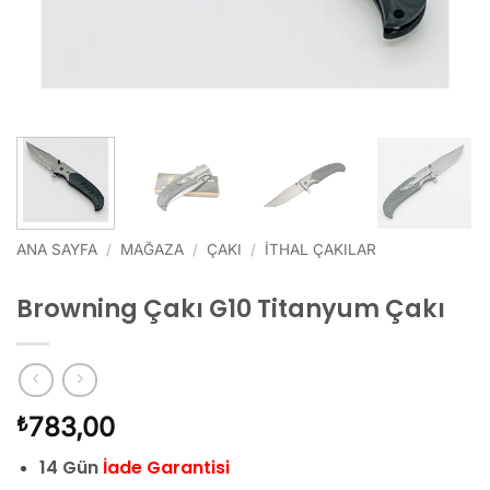
ANA SAYFA
/
MAĞAZA
/
ÇAKI
/
İTHAL ÇAKILAR
Browning Çakı G10 Titanyum Çakı
783,00
₺
14 Gün
İade Garantisi