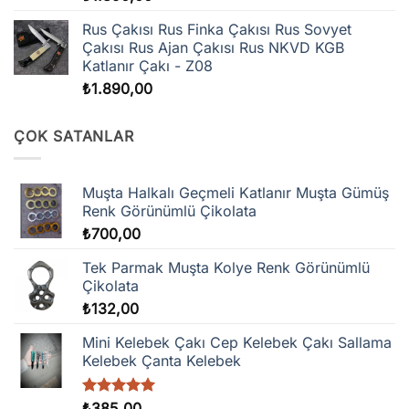
Rus Çakısı Rus Finka Çakısı Rus Sovyet
Çakısı Rus Ajan Çakısı Rus NKVD KGB
Katlanır Çakı - Z08
₺
1.890,00
ÇOK SATANLAR
Muşta Halkalı Geçmeli Katlanır Muşta Gümüş
Renk Görünümlü Çikolata
₺
700,00
Tek Parmak Muşta Kolye Renk Görünümlü
Çikolata
₺
132,00
Mini Kelebek Çakı Cep Kelebek Çakı Sallama
Kelebek Çanta Kelebek
5 üzerinden
₺
385,00