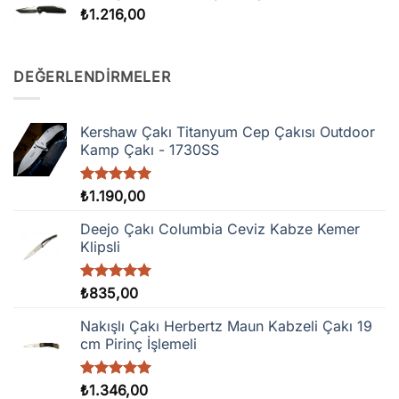
₺
1.216,00
DEĞERLENDIRMELER
Kershaw Çakı Titanyum Cep Çakısı Outdoor
Kamp Çakı - 1730SS
5 üzerinden
₺
1.190,00
5.00
oy
aldı
Deejo Çakı Columbia Ceviz Kabze Kemer
Klipsli
5 üzerinden
₺
835,00
5.00
oy
aldı
Nakışlı Çakı Herbertz Maun Kabzeli Çakı 19
cm Pirinç İşlemeli
5 üzerinden
₺
1.346,00