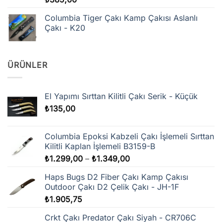
5.00
oy
aldı
Columbia Tiger Çakı Kamp Çakısı Aslanlı
Çakı - K20
ÜRÜNLER
El Yapımı Sırttan Kilitli Çakı Serik - Küçük
₺
135,00
Columbia Epoksi Kabzeli Çakı İşlemeli Sırttan
Kilitli Kaplan İşlemeli B3159-B
Fiyat
₺
1.299,00
–
₺
1.349,00
aralığı:
Haps Bugs D2 Fiber Çakı Kamp Çakısı
₺1.299,00
Outdoor Çakı D2 Çelik Çakı - JH-1F
-
₺
1.905,75
₺1.349,00
Crkt Çakı Predator Çakı Siyah - CR706C