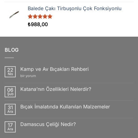
5.00
oy
aldı
Balede Çakı Tirbuşonlu Çok Fonksiyonlu
5 üzerinden
₺
988,00
5.00
oy
aldı
BLOG
Kamp ve Av Bıçakları Rehberi
22
Nis
Kamp
bir yorum
ve
Av
Bıçakları
Katana’nın Özellikleri Nelerdir?
06
Rehberi
Şub
için
Yorum
yok
Katana’nın
Bıçak İmalatında Kullanılan Malzemeler
31
Özellikleri
Nelerdir?
Ara
Yorum
yok
Bıçak
Damascus Çeliği Nedir?
17
İmalatında
Kullanılan
Ara
Yorum
Malzemeler
yok