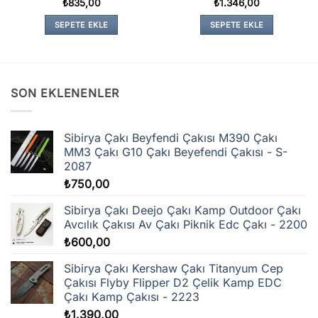
5 üzerinden
₺
835,00
₺
1.346,00
5
oy aldı
SEPETE EKLE
SEPETE EKLE
SON EKLENENLER
Sibirya Çakı Beyfendi Çakısı M390 Çakı
MM3 Çakı G10 Çakı Beyefendi Çakısı - S-
2087
₺
750,00
Sibirya Çakı Deejo Çakı Kamp Outdoor Çakı
Avcılık Çakısı Av Çakı Piknik Edc Çakı - 2200
₺
600,00
Sibirya Çakı Kershaw Çakı Titanyum Cep
Çakısı Flyby Flipper D2 Çelik Kamp EDC
Çakı Kamp Çakısı - 2223
₺
1.390,00