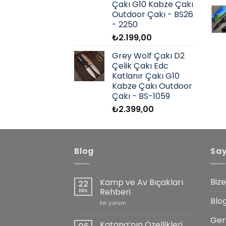
Çakı G10 Kabze Çakı
Outdoor Çakı - BS26
- 2250
₺
2.199,00
Grey Wolf Çakı D2
Çelik Çakı Edc
Katlanır Çakı G10
Kabze Çakı Outdoor
Çakı - BS-1059
₺
2.399,00
Blog
Sa
Bize
Kamp ve Av Bıçakları
22
Nis
Rehberi
Blo
Kamp
bir yorum
ve
Av
Ger
Bıçakları
Katana’nın Özellikleri