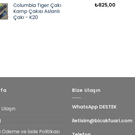
aldı
₺
825,00
Columbia Tiger Çakı
Kamp Çakısı Aslanlı
Çakı - K20
yfa
Bize Ulaşın
WhatsApp DESTEK
 Ulaşın
g
iletisim@bicakfuari.com
i Ödeme ve İade Politikası
Telefon