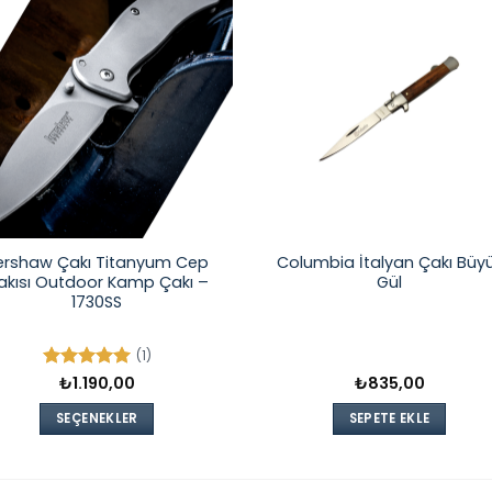
ershaw Çakı Titanyum Cep
Columbia İtalyan Çakı Büy
akısı Outdoor Kamp Çakı –
Gül
1730SS
(1)
5 üzerinden
₺
1.190,00
₺
835,00
5
oy aldı
SEÇENEKLER
SEPETE EKLE
Bu
ürünün