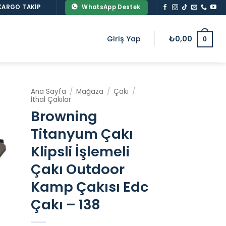
KARGO TAKIP
WhatsApp Destek
Giriş Yap
₺
0,00
0
Ana Sayfa
/
Mağaza
/
Çakı
/
İthal Çakılar
Browning
Titanyum Çakı
Klipsli İşlemeli
Çakı Outdoor
Kamp Çakısı Edc
Çakı – 138