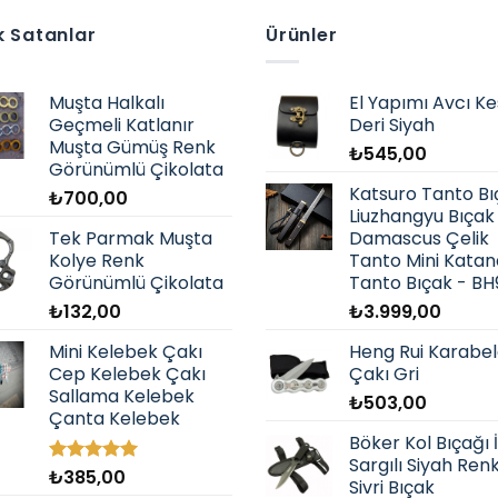
birden
fazla
 Satanlar
Ürünler
varyasyonu
var.
Muşta Halkalı
El Yapımı Avcı Ke
Seçenekler
Geçmeli Katlanır
Deri Siyah
ürün
Muşta Gümüş Renk
₺
545,00
sayfasından
Görünümlü Çikolata
seçilebilir
Katsuro Tanto Bı
₺
700,00
Liuzhangyu Bıçak
Tek Parmak Muşta
Damascus Çelik
Kolye Renk
Tanto Mini Katan
Görünümlü Çikolata
Tanto Bıçak - BH
₺
132,00
₺
3.999,00
Mini Kelebek Çakı
Heng Rui Karabe
Cep Kelebek Çakı
Çakı Gri
Sallama Kelebek
₺
503,00
Çanta Kelebek
Böker Kol Bıçağı İ
Sargılı Siyah Ren
₺
385,00
5 üzerinden
Sivri Bıçak
5.00
oy