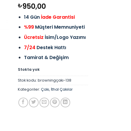
950,00
₺
14 Gün
İade Garantisi
%99
Müşteri Memnuniyeti
Ücretsiz
İsim/Logo Yazımı
7/24
Destek Hattı
Tamirat & Değişim
Stokta yok
Stok kodu:
browningçakı-138
Kategoriler:
Çakı
,
İthal Çakılar