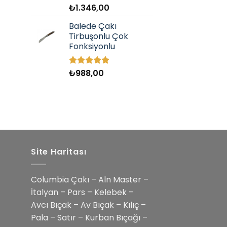
₺
1.346,00
5 üzerinden
5.00
oy
aldı
Balede Çakı
Tirbuşonlu Çok
Fonksiyonlu
₺
988,00
5 üzerinden
5.00
oy
aldı
Site Haritası
Columbia Çakı – Aln Master –
İtalyan – Pars – Kelebek –
Avcı Bıçak – Av Bıçak – Kılıç –
Pala – Satır – Kurban Bıçağı –