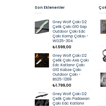
Son Eklenenler
Çok
Grey Wolf Çakı D2
Çelik Çakı G10 Sap
Outdoor Çakı Edc
Çakı Kamp Çakısı -
WD25-304
₺
1.599,00
Grey Wolf Çakı D2
Çelik Çakı Axis Çakı
Edc Katlanır Çakı
G10 Kabze Çakı
Outdoor Çakı -
BS25-1269
₺
1.799,00
Grey Wolf Çakı D2
Çelik Çakı Padawan
Çakı Edc Katlanır