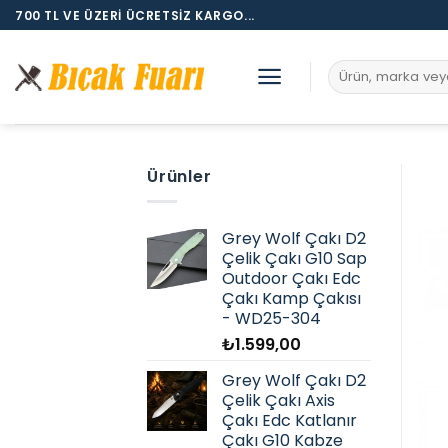
İçeriğe
700 TL VE ÜZERI ÜCRETSIZ KARGO...
atla
Ara:
Ürünler
Grey Wolf Çakı D2
Çelik Çakı G10 Sap
Outdoor Çakı Edc
Çakı Kamp Çakısı
- WD25-304
₺
1.599,00
Grey Wolf Çakı D2
Çelik Çakı Axis
Çakı Edc Katlanır
Çakı G10 Kabze