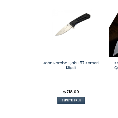
sı Sırttan Kilitli
John Rambo Çakı F57 Kemerli
K
ze Pirinçli
Klipsli
Ç
68,00
₺
718,00
TE EKLE
SEPETE EKLE