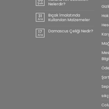
06
Rehberi
Şub
Nelerdir?
için
Gizl
Yorum
yok
Bıçak İmalatında
Hak
31
Katana’nın
Özellikleri
Ara
Kullanılan Malzemeler
Nelerdir?
Hes
Yorum
yok
Damascus Çeliği Nedir?
17
Bıçak
Kar
İmalatında
Ara
Yorum
Kullanılan
yok
Malzemeler
Damascus
Ma
Çeliği
Nedir?
Mes
Bilg
Öd
Şart
Sep
sık
Col