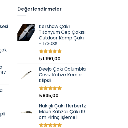
Değerlendirmeler
sesi
Kershaw Çakı
Titanyum Cep Çakısı
Outdoor Kamp Çakı
- 1730SS
çak
₺
1.190,00
5 üzerinden
5.00
oy
a
aldı
Deejo Çakı Columbia
917
Ceviz Kabze Kemer
Klipsli
la
₺
835,00
5 üzerinden
5.00
oy
aldı
Nakışlı Çakı Herbertz
Maun Kabzeli Çakı 19
pli
cm Pirinç İşlemeli
k