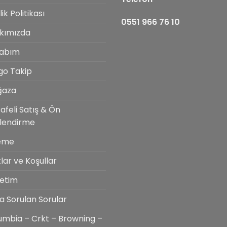
ilik Politikası
0551 966 76 10
kımızda
abım
go Takip
ğaza
afeli Satış & Ön
ilendirme
eme
lar ve Koşullar
etim
ça Sorulan Sorular
umbia – Crkt – Browning –