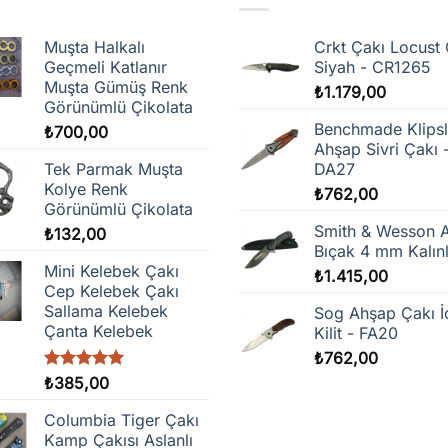
Muşta Halkalı
Crkt Çakı Locust 
Geçmeli Katlanır
Siyah - CR1265
Muşta Gümüş Renk
₺
1.179,00
Görünümlü Çikolata
Benchmade Klipsl
₺
700,00
Ahşap Sivri Çakı 
Tek Parmak Muşta
DA27
Kolye Renk
₺
762,00
Görünümlü Çikolata
Smith & Wesson 
₺
132,00
Bıçak 4 mm Kalınl
Mini Kelebek Çakı
₺
1.415,00
Cep Kelebek Çakı
Sallama Kelebek
Sog Ahşap Çakı İ
Çanta Kelebek
Kilit - FA20
₺
762,00
5 üzerinden
₺
385,00
5.00
oy
aldı
Columbia Tiger Çakı
Kamp Çakısı Aslanlı