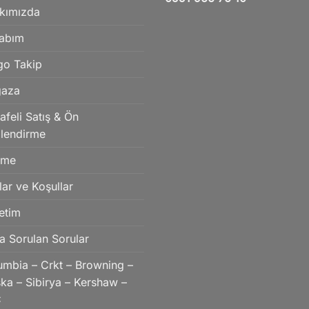
kımızda
abım
go Takip
aza
feli Satış & Ön
ilendirme
eme
lar ve Koşullar
etim
a Sorulan Sorular
umbia – Crkt – Browning –
ka – Sibirya – Kershaw –
C