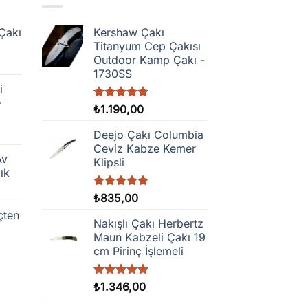
Çakı
Kershaw Çakı
Titanyum Cep Çakısı
Outdoor Kamp Çakı -
1730SS
i
-
5 üzerinden
₺
1.190,00
5.00
oy
aldı
Deejo Çakı Columbia
Ceviz Kabze Kemer
Av
Klipsli
ık
5 üzerinden
₺
835,00
5.00
oy
çten
aldı
Nakışlı Çakı Herbertz
Maun Kabzeli Çakı 19
cm Pirinç İşlemeli
5 üzerinden
₺
1.346,00
5.00
oy
aldı