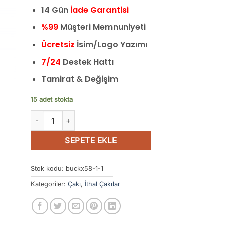
14 Gün
İade Garantisi
%99
Müşteri Memnuniyeti
Ücretsiz
İsim/Logo Yazımı
7/24
Destek Hattı
Tamirat & Değişim
15 adet stokta
Buck Çakı Cep Çakısı Mavi Desenli İşlemeli Kamp Çakısı 
SEPETE EKLE
Stok kodu:
buckx58-1-1
Kategoriler:
Çakı
,
İthal Çakılar