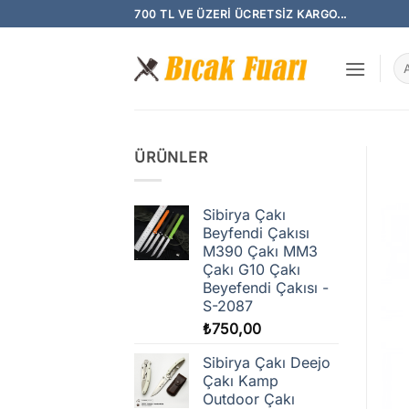
İçeriğe
700 TL VE ÜZERI ÜCRETSIZ KARGO...
atla
Ar
ÜRÜNLER
Sibirya Çakı
Beyfendi Çakısı
M390 Çakı MM3
Çakı G10 Çakı
Beyefendi Çakısı -
S-2087
₺
750,00
Sibirya Çakı Deejo
Çakı Kamp
Outdoor Çakı