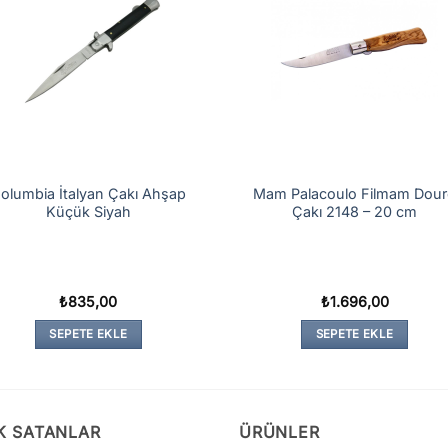
olumbia İtalyan Çakı Ahşap
Mam Palacoulo Filmam Dou
Küçük Siyah
Çakı 2148 – 20 cm
₺
835,00
₺
1.696,00
SEPETE EKLE
SEPETE EKLE
K SATANLAR
ÜRÜNLER