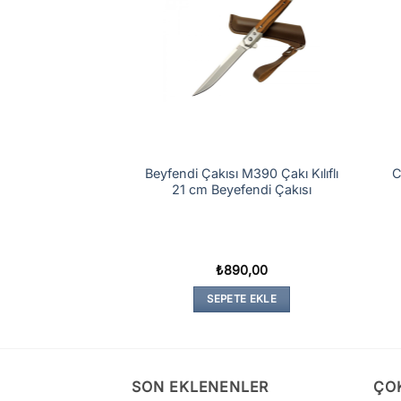
Beyfendi Çakısı M390 Çakı Kılıflı
C
kı Columbia
21 cm Beyefendi Çakısı
02,00
₺
890,00
TE EKLE
SEPETE EKLE
SON EKLENENLER
ÇO