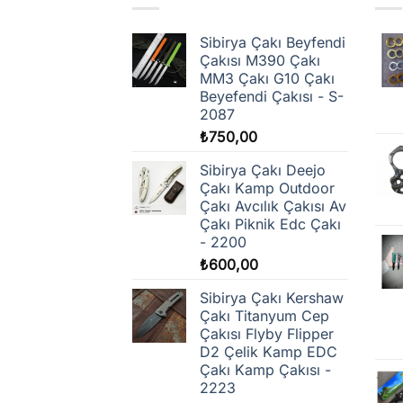
Sibirya Çakı Beyfendi
Çakısı M390 Çakı
MM3 Çakı G10 Çakı
Beyefendi Çakısı - S-
2087
₺
750,00
Sibirya Çakı Deejo
Çakı Kamp Outdoor
Çakı Avcılık Çakısı Av
Çakı Piknik Edc Çakı
- 2200
₺
600,00
Sibirya Çakı Kershaw
Çakı Titanyum Cep
Çakısı Flyby Flipper
D2 Çelik Kamp EDC
Çakı Kamp Çakısı -
2223