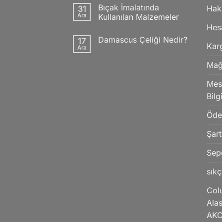
yok
Bıçak İmalatında
Hak
31
Katana’nın
Özellikleri
Ara
Kullanılan Malzemeler
Nelerdir?
Hes
Yorum
yok
Damascus Çeliği Nedir?
17
Bıçak
Kar
İmalatında
Ara
Yorum
Kullanılan
yok
Malzemeler
Damascus
Mağ
Çeliği
Nedir?
Mesa
Bilg
Öd
Şart
Sep
sıkç
Col
Alas
AK