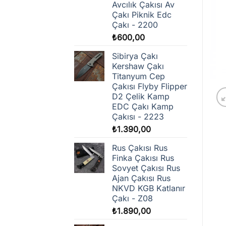
Avcılık Çakısı Av
Çakı Piknik Edc
Çakı - 2200
₺
600,00
Sibirya Çakı
Kershaw Çakı
Titanyum Cep
Çakısı Flyby Flipper
D2 Çelik Kamp
EDC Çakı Kamp
Çakısı - 2223
₺
1.390,00
Rus Çakısı Rus
Finka Çakısı Rus
Sovyet Çakısı Rus
Ajan Çakısı Rus
NKVD KGB Katlanır
Çakı - Z08
₺
1.890,00