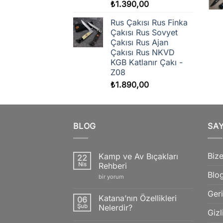
₺
1.390,00
Rus Çakısı Rus Finka
Çakısı Rus Sovyet
Çakısı Rus Ajan
Çakısı Rus NKVD
KGB Katlanır Çakı -
Z08
₺
1.890,00
BLOG
SA
Bize
Kamp ve Av Bıçakları
22
Nis
Rehberi
Blo
Kamp
bir yorum
ve
Av
Geri
Bıçakları
Katana’nın Özellikleri
06
Rehberi
Şub
Nelerdir?
için
Gizl
Yorum