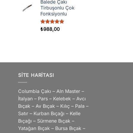
Balede Çakı
Tirbuşonlu Çok
Fonksiyonlu
5 üzerinden
₺
988,00
5.00
oy
aldı
SITE HARITASI
Columbia Çakı – Aln Master –
İtalyan – Pars – Kelebek – Avcı
Bıçak – Av Bıçak – Kılıç – Pala –
Satır – Kurban Bıçağı – Kelle
Bıçağı – Sürmene Bıçak –
Yatağan Bıçak – Bursa Bıçak –