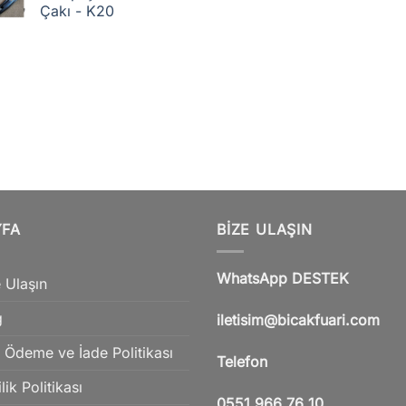
Çakı - K20
YFA
BIZE ULAŞIN
WhatsApp DESTEK
 Ulaşın
g
iletisim@bicakfuari.com
 Ödeme ve İade Politikası
Telefon
ilik Politikası
0551 966 76 10