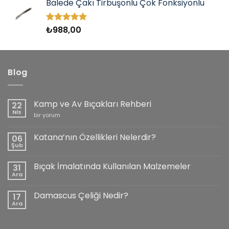
Balede Çakı Tirbuşonlu Çok Fonksiyonlu
₺
988,00
5 üzerinden
5.00
oy
aldı
Blog
Kamp ve Av Bıçakları Rehberi
22
Nis
Kamp
bir yorum
ve
Av
Bıçakları
Katana’nın Özellikleri Nelerdir?
06
Rehberi
Şub
için
Yorum
yok
Katana’nın
Bıçak İmalatında Kullanılan Malzemeler
31
Özellikleri
Nelerdir?
Ara
Yorum
yok
Bıçak
Damascus Çeliği Nedir?
17
İmalatında
Kullanılan
Ara
Yorum
Malzemeler
yok
Damascus
Çeliği