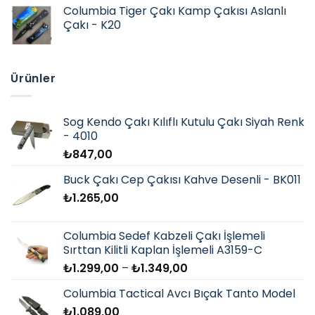
aldı
Columbia Tiger Çakı Kamp Çakısı Aslanlı
Çakı - K20
Ürünler
Sog Kendo Çakı Kılıflı Kutulu Çakı Siyah Renk
- 4010
₺
847,00
Buck Çakı Cep Çakısı Kahve Desenli - BK011
₺
1.265,00
Columbia Sedef Kabzeli Çakı İşlemeli
Sırttan Kilitli Kaplan İşlemeli A3159-C
Fiyat
₺
1.299,00
–
₺
1.349,00
aralığı:
Columbia Tactical Avcı Bıçak Tanto Model
₺1.299,00
₺
1.089,00
-