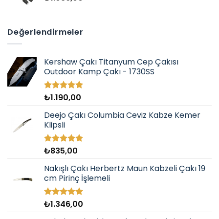
₺1.349,00
Değerlendirmeler
Kershaw Çakı Titanyum Cep Çakısı
Outdoor Kamp Çakı - 1730SS
₺
1.190,00
5 üzerinden
5.00
oy
aldı
Deejo Çakı Columbia Ceviz Kabze Kemer
Klipsli
₺
835,00
5 üzerinden
5.00
oy
aldı
Nakışlı Çakı Herbertz Maun Kabzeli Çakı 19
cm Pirinç İşlemeli
₺
1.346,00
5 üzerinden
5.00
oy
aldı