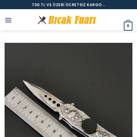
İçeriğe
700 TL VE ÜZERI ÜCRETSIZ KARGO...
atla
0