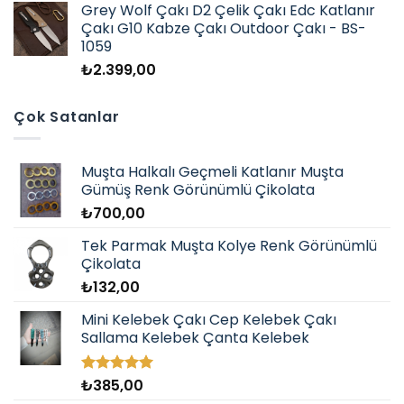
Grey Wolf Çakı D2 Çelik Çakı Edc Katlanır
Çakı G10 Kabze Çakı Outdoor Çakı - BS-
1059
₺
2.399,00
Çok Satanlar
Muşta Halkalı Geçmeli Katlanır Muşta
Gümüş Renk Görünümlü Çikolata
₺
700,00
Tek Parmak Muşta Kolye Renk Görünümlü
Çikolata
₺
132,00
Mini Kelebek Çakı Cep Kelebek Çakı
Sallama Kelebek Çanta Kelebek
₺
385,00
5 üzerinden
5.00
oy