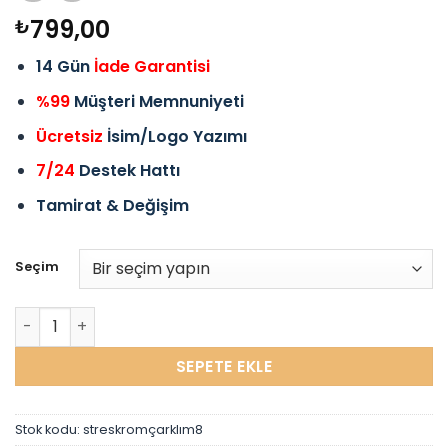
799,00
₺
14 Gün
İade Garantisi
%99
Müşteri Memnuniyeti
Ücretsiz
İsim/Logo Yazımı
7/24
Destek Hattı
Tamirat & Değişim
Seçim
Chongming Stres Çarklı Çakı Stres Çakısı Kamp Krom Full 
SEPETE EKLE
Stok kodu:
streskromçarklım8