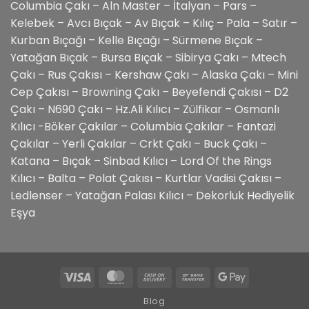
Columbia Çakı – Aln Master – İtalyan – Pars –
Kelebek – Avcı Bıçak – Av Bıçak – Kılıç – Pala – Satır –
Kurban Bıçağı – Kelle Bıçağı – Sürmene Bıçak –
Yatağan Bıçak – Bursa Bıçak – Sibirya Çakı – Mtech
Çakı – Rus Çakısı – Kershaw Çakı – Alaska Çakı – Mini
Cep Çakısı – Browning Çakı – Beyefendi Çakısı – D2
Çakı – N690 Çakı – Hz.Ali Kılıcı – Zülfikar – Osmanlı
Kılıcı -Böker Çakılar – Columbia Çakılar – Fantazi
Çakılar – Yerli Çakılar – Crkt Çakı – Buck Çakı –
Katana – Bıçak – Sinbad Kılıcı – Lord Of the Rings
Kılıcı – Balta – Polat Çakısı – Kurtlar Vadisi Çakısı –
Ledlenser – Yatağan Palası Kılıcı – Dekorluk Hediyelik
Eşya
Visa
MasterCard
Cash
Bank
Google
On
Transfer
Pay
Blog
Delivery