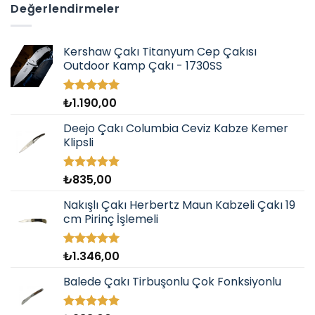
Değerlendirmeler
aldı
Kershaw Çakı Titanyum Cep Çakısı
Outdoor Kamp Çakı - 1730SS
₺
1.190,00
5 üzerinden
5.00
oy
aldı
Deejo Çakı Columbia Ceviz Kabze Kemer
Klipsli
₺
835,00
5 üzerinden
5.00
oy
aldı
Nakışlı Çakı Herbertz Maun Kabzeli Çakı 19
cm Pirinç İşlemeli
₺
1.346,00
5 üzerinden
5.00
oy
aldı
Balede Çakı Tirbuşonlu Çok Fonksiyonlu