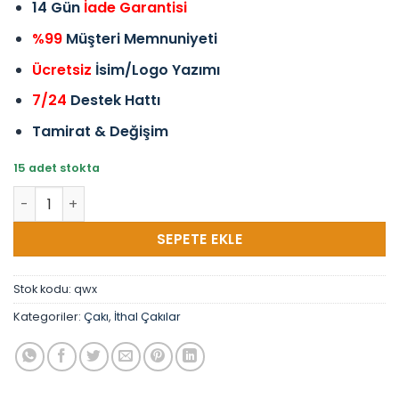
14 Gün
İade Garantisi
%99
Müşteri Memnuniyeti
Ücretsiz
İsim/Logo Yazımı
7/24
Destek Hattı
Tamirat & Değişim
15 adet stokta
Columbia Damascus Desenli Ahşap Çakı 21 cm adet
SEPETE EKLE
Stok kodu:
qwx
Kategoriler:
Çakı
,
İthal Çakılar