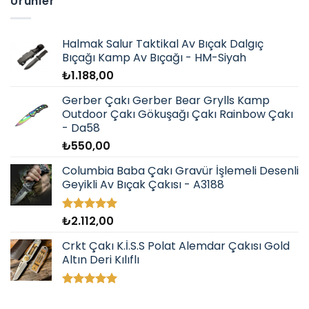
Ürünler
Halmak Salur Taktikal Av Bıçak Dalgıç
Bıçağı Kamp Av Bıçağı - HM-Siyah
₺
1.188,00
Gerber Çakı Gerber Bear Grylls Kamp
Outdoor Çakı Gökuşağı Çakı Rainbow Çakı
- Da58
₺
550,00
Columbia Baba Çakı Gravür İşlemeli Desenli
Geyikli Av Bıçak Çakısı - A3188
₺
2.112,00
5 üzerinden
5.00
oy
aldı
Crkt Çakı K.İ.S.S Polat Alemdar Çakısı Gold
Altın Deri Kılıflı
5 üzerinden
5.00
oy