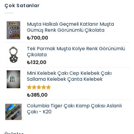
Çok Satanlar
Muşta Halkalı Geçmeli Katlanır Muşta
Gümüş Renk Görünümlü Çikolata
₺
700,00
Tek Parmak Muşta Kolye Renk Görünümlü
Çikolata
₺
132,00
Mini Kelebek Çakı Cep Kelebek Çakı
Sallama Kelebek Çanta Kelebek
₺
385,00
5 üzerinden
5.00
oy
aldı
Columbia Tiger Çakı Kamp Çakısı Aslanlı
Çakı - K20