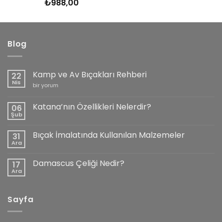
₺
988,00
5 üzerinden
5.00
oy
aldı
Blog
Kamp ve Av Bıçakları Rehberi
22
Nis
Kamp
bir yorum
ve
Av
Bıçakları
Katana’nın Özellikleri Nelerdir?
06
Rehberi
Şub
için
Yorum
yok
Katana’nın
Bıçak İmalatında Kullanılan Malzemeler
31
Özellikleri
Nelerdir?
Ara
Yorum
yok
Bıçak
Damascus Çeliği Nedir?
17
İmalatında
Kullanılan
Ara
Yorum
Malzemeler
yok
Damascus
Çeliği
Sayfa
Nedir?