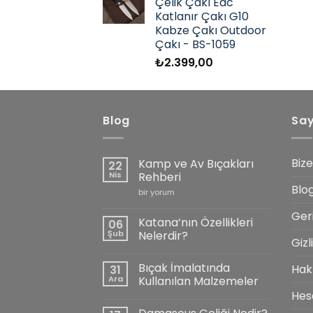
Çelik Çakı Edc
Katlanır Çakı G10
Kabze Çakı Outdoor
Çakı - BS-1059
₺
2.399,00
Blog
Sa
Bize
Kamp ve Av Bıçakları
22
Nis
Rehberi
Blo
Kamp
bir yorum
ve
Av
Ger
Bıçakları
Katana’nın Özellikleri
06
Rehberi
Şub
Nelerdir?
için
Gizl
Yorum
yok
Bıçak İmalatında
Hak
31
Katana’nın
Özellikleri
Ara
Kullanılan Malzemeler
Nelerdir?
Hes
Yorum
yok
Bıçak