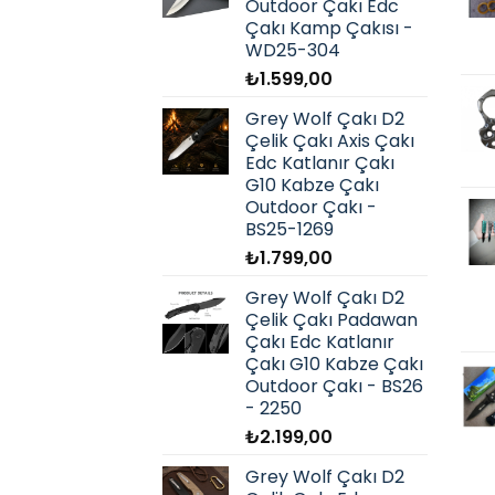
Outdoor Çakı Edc
Çakı Kamp Çakısı -
WD25-304
₺
1.599,00
Grey Wolf Çakı D2
Çelik Çakı Axis Çakı
Edc Katlanır Çakı
G10 Kabze Çakı
Outdoor Çakı -
BS25-1269
₺
1.799,00
Grey Wolf Çakı D2
Çelik Çakı Padawan
Çakı Edc Katlanır
Çakı G10 Kabze Çakı
Outdoor Çakı - BS26
- 2250
₺
2.199,00
Grey Wolf Çakı D2