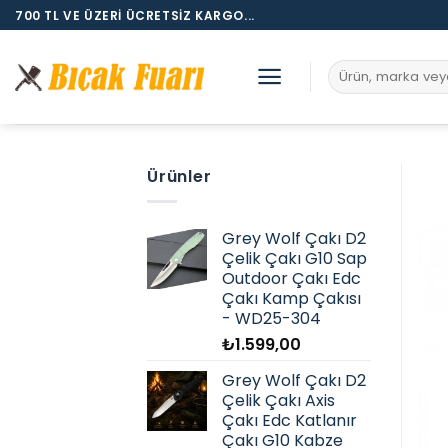
İçeriğe
700 TL VE ÜZERI ÜCRETSIZ KARGO...
atla
Ara:
Ürünler
Grey Wolf Çakı D2
Çelik Çakı G10 Sap
Outdoor Çakı Edc
Çakı Kamp Çakısı
- WD25-304
₺
1.599,00
Grey Wolf Çakı D2
Çelik Çakı Axis
Çakı Edc Katlanır
Çakı G10 Kabze