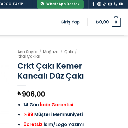
KARGO TAKIP
WhatsApp Destek
Giriş Yap
₺
0,00
0
Ana Sayfa
/
Mağaza
/
Çakı
/
İthal Çakılar
Crkt Çakı Kemer
Kancalı Düz Çakı
906,00
₺
14 Gün
İade Garantisi
%99
Müşteri Memnuniyeti
Ücretsiz
İsim/Logo Yazımı