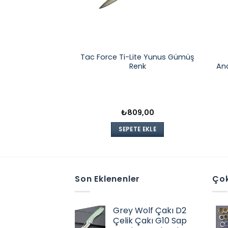
lyan Çakı Büyük
Tac Force Ti-Lite Yunus Gümüş
Gül
Renk
An
35,00
₺
809,00
TE EKLE
SEPETE EKLE
Son Eklenenler
Çok
Grey Wolf Çakı D2
Çelik Çakı G10 Sap