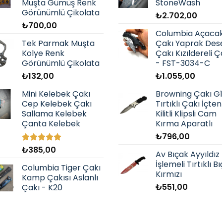
Muşta Gümüş Renk
StoneWash
Görünümlü Çikolata
₺
2.702,00
₺
700,00
Columbia Açacak
Tek Parmak Muşta
Çakı Yaprak Dese
Kolye Renk
Çakı Kızıldereli Ç
Görünümlü Çikolata
- FST-3034-C
₺
132,00
₺
1.055,00
Mini Kelebek Çakı
Browning Çakı G
Cep Kelebek Çakı
Tırtıklı Çakı İçten
Sallama Kelebek
Kilitli Klipsli Cam
Çanta Kelebek
Kırma Aparatlı
₺
796,00
₺
385,00
5 üzerinden
Av Bıçak Ayyıldız
5.00
oy
İşlemeli Tırtıklı B
aldı
Columbia Tiger Çakı
Kırmızı
Kamp Çakısı Aslanlı
₺
551,00
Çakı - K20