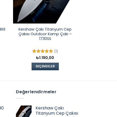
Kershaw Çakı Titanyum Cep
tli
Çakısı Outdoor Kamp Çakı –
1730SS
(1)
5 üzerinden
₺
1.190,00
5
oy aldı
SEÇENEKLER
Bu
ürünün
birden
fazla
Değerlendirmeler
varyasyonu
var.
90
Kershaw Çakı
Seçenekler
Titanyum Cep Çakısı
ürün