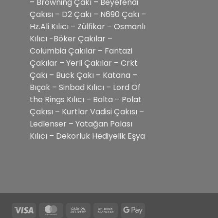
– Browning Çakı – Beyefendi
Çakısı – D2 Çakı – N690 Çakı –
Hz.Ali Kılıcı – Zülfikar – Osmanlı
Kılıcı -Böker Çakılar –
Columbia Çakılar – Fantazi
Çakılar – Yerli Çakılar – Crkt
Çakı – Buck Çakı – Katana –
Bıçak – Sinbad Kılıcı – Lord Of
the Rings Kılıcı – Balta – Polat
Çakısı – Kurtlar Vadisi Çakısı –
Ledlenser – Yatağan Palası
Kılıcı – Dekorluk Hediyelik Eşya
Visa
MasterCard
Cash
Bank
Google