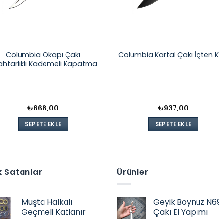
Columbia Okapı Çakı
Columbia Kartal Çakı İçten Kili
ahtarlıklı Kademeli Kapatma
₺
668,00
₺
937,00
SEPETE EKLE
SEPETE EKLE
 Satanlar
Ürünler
Muşta Halkalı
Geyik Boynuz N6
Geçmeli Katlanır
Çakı El Yapımı