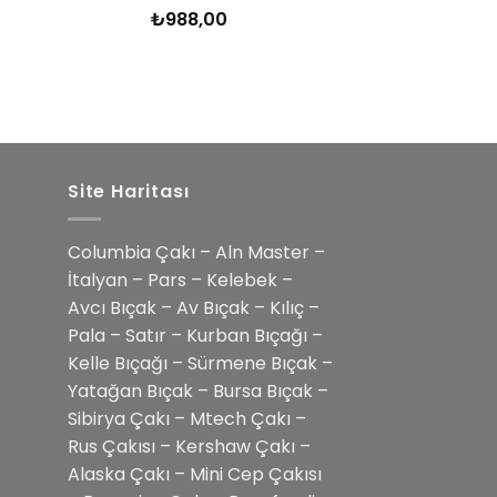
₺
988,00
5 üzerinden
5.00
oy
aldı
Site Haritası
Columbia Çakı – Aln Master –
İtalyan – Pars – Kelebek –
Avcı Bıçak – Av Bıçak – Kılıç –
Pala – Satır – Kurban Bıçağı –
Kelle Bıçağı – Sürmene Bıçak –
Yatağan Bıçak – Bursa Bıçak –
Sibirya Çakı – Mtech Çakı –
Rus Çakısı – Kershaw Çakı –
Alaska Çakı – Mini Cep Çakısı