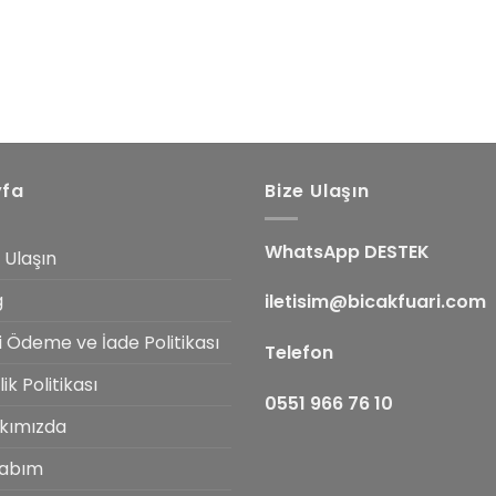
yfa
Bize Ulaşın
WhatsApp DESTEK
 Ulaşın
g
iletisim@bicakfuari.com
i Ödeme ve İade Politikası
Telefon
ilik Politikası
0551 966 76 10
kımızda
abım