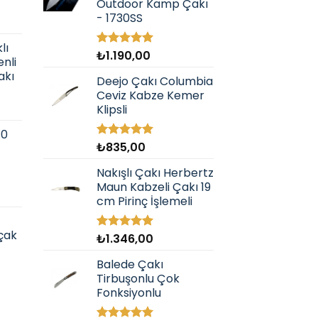
Outdoor Kamp Çakı
sayfasından
- 1730SS
seçilebilir
lı
₺
1.190,00
5 üzerinden
nli
5.00
oy
akı
aldı
Deejo Çakı Columbia
Ceviz Kabze Kemer
Klipsli
10
₺
835,00
5 üzerinden
5.00
oy
aldı
Nakışlı Çakı Herbertz
Maun Kabzeli Çakı 19
cm Pirinç İşlemeli
ıçak
₺
1.346,00
5 üzerinden
5.00
oy
aldı
Balede Çakı
Tirbuşonlu Çok
Fonksiyonlu