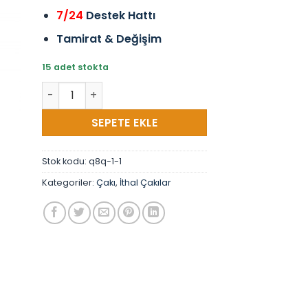
7/24
Destek Hattı
Tamirat & Değişim
15 adet stokta
Crkt Çakı Kemer Kancalı Düz Çakı adet
SEPETE EKLE
Stok kodu:
q8q-1-1
Kategoriler:
Çakı
,
İthal Çakılar