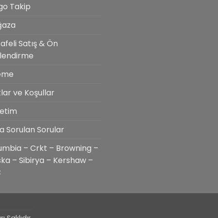
go Takip
ğaza
afeli Satış & Ön
ilendirme
eme
lar ve Koşullar
etim
ça Sorulan Sorular
umbia – Crkt – Browning –
ska – Sibirya – Kershaw –
C
 Saklıdır.