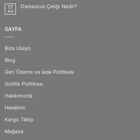
Bıçak
Damascus Çeliği Nedir?
17
İmalatında
Kullanılan
Ara
Yorum
Malzemeler
yok
Damascus
Çeliği
SAYFA
Nedir?
Bize Ulaşın
Blog
Geri Ödeme ve İade Politikası
Gizlilik Politikası
Hakkımızda
Hesabım
Kargo Takip
Mağaza