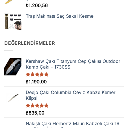
₺
1.200,56
Traş Makinası Saç Sakal Kesme
DEĞERLENDIRMELER
Kershaw Çakı Titanyum Cep Çakısı Outdoor
Kamp Çakı - 1730SS
5 üzerinden
₺
1.190,00
5.00
oy
aldı
Deejo Çakı Columbia Ceviz Kabze Kemer
Klipsli
5 üzerinden
₺
835,00
5.00
oy
aldı
Nakışlı Çakı Herbertz Maun Kabzeli Çakı 19