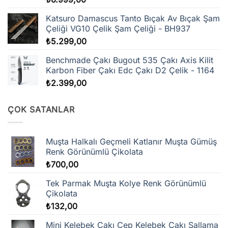
Katsuro Damascus Tanto Bıçak Av Bıçak Şam
Çeliği VG10 Çelik Şam Çeliği - BH937
₺
5.299,00
Benchmade Çakı Bugout 535 Çakı Axis Kilit
Karbon Fiber Çakı Edc Çakı D2 Çelik - 1164
₺
2.399,00
ÇOK SATANLAR
Muşta Halkalı Geçmeli Katlanır Muşta Gümüş
Renk Görünümlü Çikolata
₺
700,00
Tek Parmak Muşta Kolye Renk Görünümlü
Çikolata
₺
132,00
Mini Kelebek Çakı Cep Kelebek Çakı Sallama