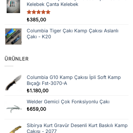
Kelebek Çanta Kelebek
5 üzerinden
₺
385,00
5.00
oy
aldı
Columbia Tiger Çakı Kamp Çakısı Aslanlı
Çakı - K20
ÜRÜNLER
Columbia G10 Kamp Çakısı İpli Soft Kamp
Bıçağı Fst-3070-A
₺
1.180,00
Welder Gemici Çok Fonksiyonlu Çakı
₺
659,00
Sibirya Kurt Gravür Desenli Kurt Baskılı Kamp
Çakısı - 2077