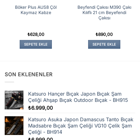
Böker Plus AUS8 Çöl
Beyfendi Çakısı M390 Çakı
Kaymaz Kabze
Kılıflı 21 cm Beyefendi
Çakısı
₺
628,00
₺
890,00
SEPETE EKLE
SEPETE EKLE
SON EKLENENLER
Katsuro Hançer Bıçak Japon Bıçak Şam
Çeliği Ahşap Bıçak Outdoor Bıçak - BH915
₺
6.999,00
Katsuro Asuka Japon Damascus Tanto Bıçak
Madsabre Bıçak Şam Çeliği VG10 Çelik Şam
Çeliği - BH914
₺
6.999,00