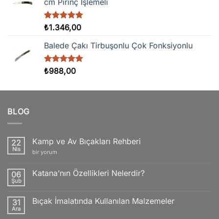
cm Pirinç İşlemeli
5 üzerinden
₺
1.346,00
5.00
oy
aldı
Balede Çakı Tirbuşonlu Çok Fonksiyonlu
5 üzerinden
₺
988,00
5.00
oy
aldı
BLOG
Kamp ve Av Bıçakları Rehberi
22
Nis
Kamp
bir yorum
ve
Av
Bıçakları
Katana’nın Özellikleri Nelerdir?
06
Rehberi
Şub
için
Yorum
yok
Katana’nın
Bıçak İmalatında Kullanılan Malzemeler
31
Özellikleri
Nelerdir?
Ara
Yorum
yok