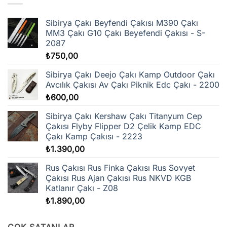
Sibirya Çakı Beyfendi Çakısı M390 Çakı
MM3 Çakı G10 Çakı Beyefendi Çakısı - S-
2087
₺
750,00
Sibirya Çakı Deejo Çakı Kamp Outdoor Çakı
Avcılık Çakısı Av Çakı Piknik Edc Çakı - 2200
₺
600,00
Sibirya Çakı Kershaw Çakı Titanyum Cep
Çakısı Flyby Flipper D2 Çelik Kamp EDC
Çakı Kamp Çakısı - 2223
₺
1.390,00
Rus Çakısı Rus Finka Çakısı Rus Sovyet
Çakısı Rus Ajan Çakısı Rus NKVD KGB
Katlanır Çakı - Z08
₺
1.890,00