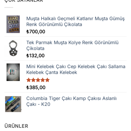
ÇOK SATANLAR
Muşta Halkalı Geçmeli Katlanır Muşta Gümüş
Renk Görünümlü Çikolata
₺
700,00
Tek Parmak Muşta Kolye Renk Görünümlü
Çikolata
₺
132,00
Mini Kelebek Çakı Cep Kelebek Çakı Sallama
Kelebek Çanta Kelebek
5 üzerinden
₺
385,00
5.00
oy
aldı
Columbia Tiger Çakı Kamp Çakısı Aslanlı
Çakı - K20
ÜRÜNLER