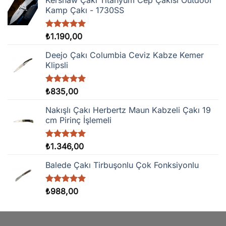
Kamp Çakı - 1730SS
5 üzerinden
₺
1.190,00
5.00
oy
aldı
Deejo Çakı Columbia Ceviz Kabze Kemer
Klipsli
5 üzerinden
₺
835,00
5.00
oy
aldı
Nakışlı Çakı Herbertz Maun Kabzeli Çakı 19
cm Pirinç İşlemeli
5 üzerinden
₺
1.346,00
5.00
oy
aldı
Balede Çakı Tirbuşonlu Çok Fonksiyonlu
5 üzerinden
₺
988,00
5.00
oy
aldı