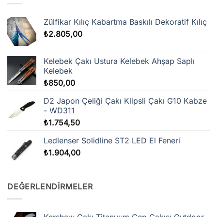
Zülfikar Kılıç Kabartma Baskılı Dekoratif Kılıç
₺
2.805,00
Kelebek Çakı Ustura Kelebek Ahşap Saplı
Kelebek
₺
850,00
D2 Japon Çeliği Çakı Klipsli Çakı G10 Kabze
- WD311
₺
1.754,50
Ledlenser Solidline ST2 LED El Feneri
₺
1.904,00
DEĞERLENDIRMELER
Kershaw Çakı Titanyum Cep Çakısı Outdoor