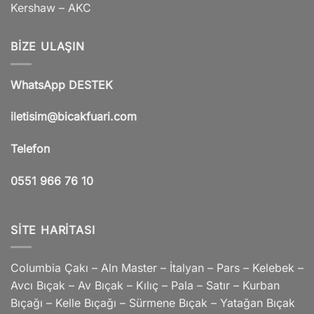
Kershaw – AKC
BIZE ULAŞIN
WhatsApp DESTEK
iletisim@bicakfuari.com
Telefon
0551 966 76 10
SITE HARITASI
Columbia Çakı – Aln Master – İtalyan – Pars – Kelebek –
Avcı Bıçak – Av Bıçak – Kılıç – Pala – Satır – Kurban
Bıçağı – Kelle Bıçağı – Sürmene Bıçak – Yatağan Bıçak