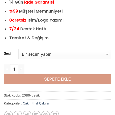
14 Gün
İade Garantisi
%99
Müşteri Memnuniyeti
Ücretsiz
İsim/Logo Yazımı
7/24
Destek Hattı
Tamirat & Değişim
Seçim
Sibirya Geyik İşlemeli Gravürlü Geyikli Kamp Çakısı - 2089 adet
SEPETE EKLE
Stok kodu:
2089-geyik
Kategoriler:
Çakı
,
İthal Çakılar