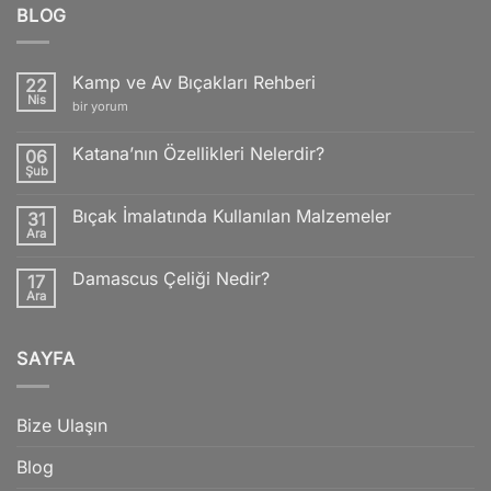
BLOG
Kamp ve Av Bıçakları Rehberi
22
Nis
Kamp
bir yorum
ve
Av
Bıçakları
Katana’nın Özellikleri Nelerdir?
06
Rehberi
Şub
için
Yorum
yok
Katana’nın
Bıçak İmalatında Kullanılan Malzemeler
31
Özellikleri
Nelerdir?
Ara
Yorum
yok
Bıçak
Damascus Çeliği Nedir?
17
İmalatında
Kullanılan
Ara
Yorum
Malzemeler
yok
Damascus
Çeliği
SAYFA
Nedir?
Bize Ulaşın
Blog