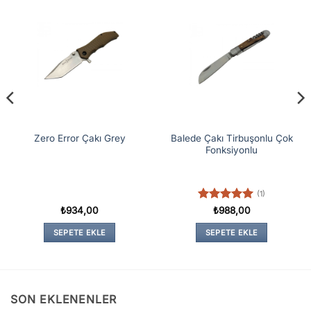
Balede Çakı Tirbuşonlu Çok
Zero Error Çakı Grey
Fonksiyonlu
(1)
5 üzerinden
₺
934,00
₺
988,00
5
oy aldı
SEPETE EKLE
SEPETE EKLE
SON EKLENENLER