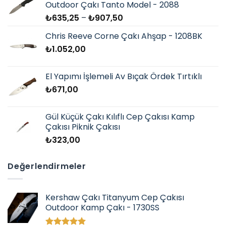
Outdoor Çakı Tanto Model - 2088
Fiyat
₺
635,25
–
₺
907,50
aralığı:
Chris Reeve Corne Çakı Ahşap - 1208BK
₺635,25
₺
1.052,00
-
₺907,50
El Yapımı İşlemeli Av Bıçak Ördek Tırtıklı
₺
671,00
Gül Küçük Çakı Kılıflı Cep Çakısı Kamp
Çakısı Piknik Çakısı
₺
323,00
Değerlendirmeler
Kershaw Çakı Titanyum Cep Çakısı
Outdoor Kamp Çakı - 1730SS