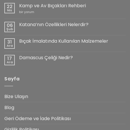
Kamp ve Av Bıçakları Rehberi
22
Nis
Kamp
bir yorum
ve
Av
Bıçakları
Katana’nın Özellikleri Nelerdir?
06
Rehberi
Şub
için
Yorum
yok
Katana’nın
Bıçak İmalatında Kullanılan Malzemeler
31
Özellikleri
Nelerdir?
Ara
Yorum
yok
Bıçak
Damascus Çeliği Nedir?
17
İmalatında
Kullanılan
Ara
Yorum
Malzemeler
yok
Damascus
Çeliği
Sayfa
Nedir?
Bize Ulaşın
Blog
Geri Ödeme ve İade Politikası
Gizlilik Politikası