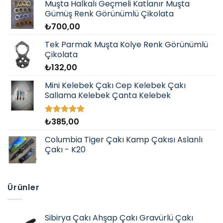
Muşta Halkalı Geçmeli Katlanır Muşta
Gümüş Renk Görünümlü Çikolata
₺
700,00
Tek Parmak Muşta Kolye Renk Görünümlü
Çikolata
₺
132,00
Mini Kelebek Çakı Cep Kelebek Çakı
Sallama Kelebek Çanta Kelebek
₺
385,00
5 üzerinden
5.00
oy
aldı
Columbia Tiger Çakı Kamp Çakısı Aslanlı
Çakı - K20
Ürünler
Sibirya Çakı Ahşap Çakı Gravürlü Çakı