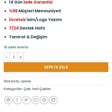
14 Gün
İade Garantisi
%99
Müşteri Memnuniyeti
Ücretsiz
İsim/Logo Yazımı
7/24
Destek Hattı
Tamirat & Değişim
15 adet stokta
Opinel Çakı Yerli Üretim El Yapımı Çakı adet
SEPETE EKLE
Stok kodu:
opinel
Kategoriler:
Çakı
,
Yerli Çakılar