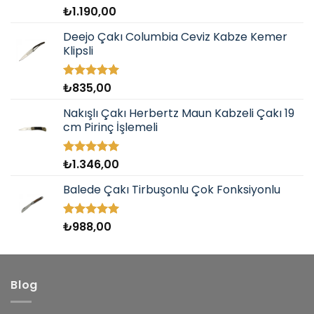
₺
1.190,00
5 üzerinden
5.00
oy
aldı
Deejo Çakı Columbia Ceviz Kabze Kemer
Klipsli
₺
835,00
5 üzerinden
5.00
oy
aldı
Nakışlı Çakı Herbertz Maun Kabzeli Çakı 19
cm Pirinç İşlemeli
₺
1.346,00
5 üzerinden
5.00
oy
aldı
Balede Çakı Tirbuşonlu Çok Fonksiyonlu
₺
988,00
5 üzerinden
5.00
oy
aldı
Blog