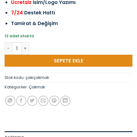
Ücretsiz
İsim/Logo Yazımı
7/24
Destek Hattı
Tamirat & Değişim
12 adet stokta
Çakmak Gazı + 3 Çakmak Büyük Boy Kampanya Çakmak Do
SEPETE EKLE
Stok kodu:
çakıçakmak
Kategoriler:
Çakmak