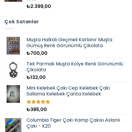
₺
2.399,00
Çok Satanlar
Muşta Halkalı Geçmeli Katlanır Muşta
Gümüş Renk Görünümlü Çikolata
₺
700,00
Tek Parmak Muşta Kolye Renk Görünümlü
Çikolata
₺
132,00
Mini Kelebek Çakı Cep Kelebek Çakı
Sallama Kelebek Çanta Kelebek
₺
385,00
5 üzerinden
5.00
oy
aldı
Columbia Tiger Çakı Kamp Çakısı Aslanlı
Çakı - K20