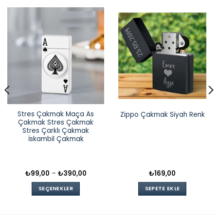
Stres Çakmak Maça As
Zippo Çakmak Siyah Renk
Çakmak Stres Çakmak
Stres Çarklı Çakmak
İskambil Çakmak
Fiyat
₺
99,00
–
₺
390,00
₺
169,00
aralığı:
₺99,00
SEÇENEKLER
SEPETE EKLE
-
₺390,00
Bu
ürünün