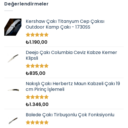
Değerlendirmeler
Kershaw Çakı Titanyum Cep Çakısı
Outdoor Kamp Çakı - 1730SS
₺
1.190,00
5 üzerinden
5.00
oy
aldı
Deejo Çakı Columbia Ceviz Kabze Kemer
Klipsli
₺
835,00
5 üzerinden
5.00
oy
aldı
Nakışlı Çakı Herbertz Maun Kabzeli Çakı 19
cm Pirinç İşlemeli
₺
1.346,00
5 üzerinden
5.00
oy
aldı
Balede Çakı Tirbuşonlu Çok Fonksiyonlu