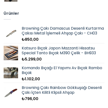
Ürünler
Browning Çakı Damascus Desenli Kurtarma
Çakısı Metal İşlemeli Ahşap Çakı - CH03
₺
850,00
Katsuro Bıçak Japon Mazzanti Hissatsu
Special Tanto Bıçak M390 Çelik - BH933
₺
5.299,00
Komando Bıçağı El Yapımı Av Bıçak Rambo
Bıçak
₺
1.102,00
Browning Çakı Rainbow Gökkuşağı Desenli
Çakı İçten Kilitli Klipsli Ahşap
₺
796,00