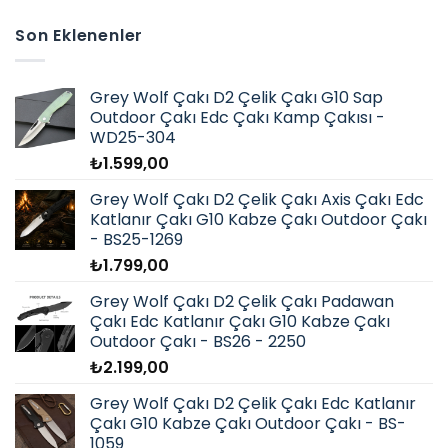
birden
fazla
Son Eklenenler
varyasyonu
var.
Seçenekler
Grey Wolf Çakı D2 Çelik Çakı G10 Sap
ürün
Outdoor Çakı Edc Çakı Kamp Çakısı -
sayfasından
WD25-304
seçilebilir
₺
1.599,00
Grey Wolf Çakı D2 Çelik Çakı Axis Çakı Edc
Katlanır Çakı G10 Kabze Çakı Outdoor Çakı
- BS25-1269
₺
1.799,00
Grey Wolf Çakı D2 Çelik Çakı Padawan
Çakı Edc Katlanır Çakı G10 Kabze Çakı
Outdoor Çakı - BS26 - 2250
₺
2.199,00
Grey Wolf Çakı D2 Çelik Çakı Edc Katlanır
Çakı G10 Kabze Çakı Outdoor Çakı - BS-
1059