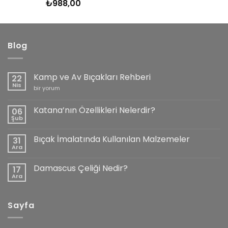
₺
988,00
5 üzerinden
5.00
oy
aldı
Blog
Kamp ve Av Bıçakları Rehberi
22
Nis
Kamp
bir yorum
ve
Av
Bıçakları
Katana’nın Özellikleri Nelerdir?
06
Rehberi
Şub
için
Yorum
yok
Katana’nın
Bıçak İmalatında Kullanılan Malzemeler
31
Özellikleri
Nelerdir?
Ara
Yorum
yok
Bıçak
Damascus Çeliği Nedir?
17
İmalatında
Kullanılan
Ara
Yorum
Malzemeler
yok
Damascus
Çeliği
Sayfa
Nedir?