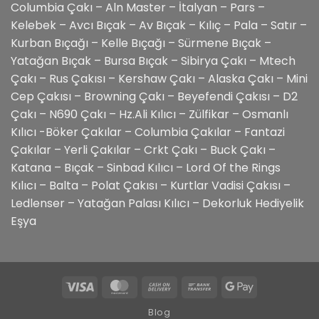
Columbia Çakı – Aln Master – İtalyan – Pars –
Kelebek – Avcı Bıçak – Av Bıçak – Kılıç – Pala – Satır –
Kurban Bıçağı – Kelle Bıçağı – Sürmene Bıçak –
Yatağan Bıçak – Bursa Bıçak – Sibirya Çakı – Mtech
Çakı – Rus Çakısı – Kershaw Çakı – Alaska Çakı – Mini
Cep Çakısı – Browning Çakı – Beyefendi Çakısı – D2
Çakı – N690 Çakı – Hz.Ali Kılıcı – Zülfikar – Osmanlı
Kılıcı -Böker Çakılar – Columbia Çakılar – Fantazi
Çakılar – Yerli Çakılar – Crkt Çakı – Buck Çakı –
Katana – Bıçak – Sinbad Kılıcı – Lord Of the Rings
Kılıcı – Balta – Polat Çakısı – Kurtlar Vadisi Çakısı –
Ledlenser – Yatağan Palası Kılıcı – Dekorluk Hediyelik
Eşya
Visa
MasterCard
Cash
Bank
Google
On
Transfer
Pay
Blog
Delivery