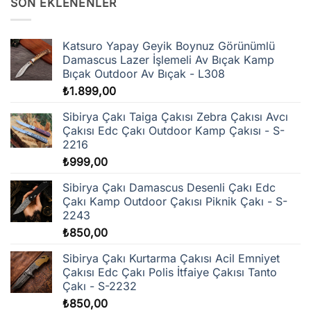
SON EKLENENLER
varyasyonu
var.
Seçenekler
Katsuro Yapay Geyik Boynuz Görünümlü
ürün
Damascus Lazer İşlemeli Av Bıçak Kamp
sayfasından
Bıçak Outdoor Av Bıçak - L308
seçilebilir
₺
1.899,00
Sibirya Çakı Taiga Çakısı Zebra Çakısı Avcı
Çakısı Edc Çakı Outdoor Kamp Çakısı - S-
2216
₺
999,00
Sibirya Çakı Damascus Desenli Çakı Edc
Çakı Kamp Outdoor Çakısı Piknik Çakı - S-
2243
₺
850,00
Sibirya Çakı Kurtarma Çakısı Acil Emniyet
Çakısı Edc Çakı Polis İtfaiye Çakısı Tanto
Çakı - S-2232
₺
850,00