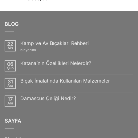
5.00
oy
aldı
BLOG
Kamp ve Av Bıçakları Rehberi
22
Nis
Kamp
bir yorum
ve
Av
Bıçakları
Katana’nın Özellikleri Nelerdir?
06
Rehberi
Şub
için
Yorum
yok
Katana’nın
Bıçak İmalatında Kullanılan Malzemeler
31
Özellikleri
Nelerdir?
Ara
Yorum
yok
Bıçak
Damascus Çeliği Nedir?
17
İmalatında
Kullanılan
Ara
Yorum
Malzemeler
yok
Damascus
Çeliği
SAYFA
Nedir?