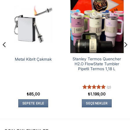
Stanley Termos Quencher
Metal Kibrit Çakmak
H2.O FlowState Tumbler
Pipetli Termos 1,18 L
(2)
5 üzerinden
₺
85,00
₺
1.199,00
5
oy aldı
SEPETE EKLE
SEÇENEKLER
0
Bu
ürünün
birden
fazla