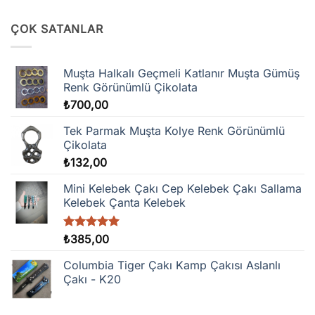
ÇOK SATANLAR
Muşta Halkalı Geçmeli Katlanır Muşta Gümüş
Renk Görünümlü Çikolata
₺
700,00
Tek Parmak Muşta Kolye Renk Görünümlü
Çikolata
₺
132,00
Mini Kelebek Çakı Cep Kelebek Çakı Sallama
Kelebek Çanta Kelebek
5 üzerinden
₺
385,00
5.00
oy
aldı
Columbia Tiger Çakı Kamp Çakısı Aslanlı
Çakı - K20