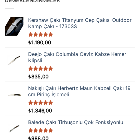
DEĞERLENDIRMELER
Kershaw Çakı Titanyum Cep Çakısı Outdoor
Kamp Çakı - 1730SS
5 üzerinden
₺
1.190,00
5.00
oy
aldı
Deejo Çakı Columbia Ceviz Kabze Kemer
Klipsli
5 üzerinden
₺
835,00
5.00
oy
aldı
Nakışlı Çakı Herbertz Maun Kabzeli Çakı 19
cm Pirinç İşlemeli
5 üzerinden
₺
1.346,00
5.00
oy
aldı
Balede Çakı Tirbuşonlu Çok Fonksiyonlu
5 üzerinden
₺
988,00