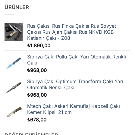
ÜRÜNLER
Rus Çakısı Rus Finka Çakısı Rus Sovyet
Çakısı Rus Ajan Çakısı Rus NKVD KGB
Katlanır Çakı - Z08
₺
1.890,00
Sibirya Çakı Pullu Çakı Yarı Otomatik Renkli
Çakı
₺
968,00
Sibirya Çakı Optimum Transform Çakı Yarı
Otomatik Renkli Çakı
₺
968,00
Mtech Çakı Askeri Kamuflaj Kabzeli Çakı
Kemer Klipsli 21 cm
₺
678,00