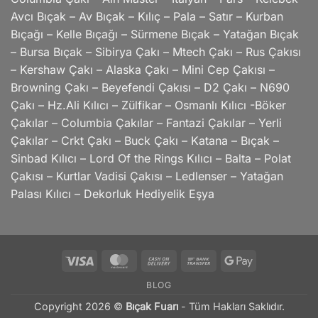
Avcı Bıçak – Av Bıçak – Kılıç – Pala – Satır – Kurban
Bıçağı – Kelle Bıçağı – Sürmene Bıçak – Yatağan Bıçak
– Bursa Bıçak – Sibirya Çakı – Mtech Çakı – Rus Çakısı
– Kershaw Çakı – Alaska Çakı – Mini Cep Çakısı –
Browning Çakı – Beyefendi Çakısı – D2 Çakı – N690
Çakı – Hz.Ali Kılıcı – Zülfikar – Osmanlı Kılıcı -Böker
Çakılar – Columbia Çakılar – Fantazi Çakılar – Yerli
Çakılar – Crkt Çakı – Buck Çakı – Katana – Bıçak –
Sinbad Kılıcı – Lord Of the Rings Kılıcı – Balta – Polat
Çakısı – Kurtlar Vadisi Çakısı – Ledlenser – Yatağan
Palası Kılıcı – Dekorluk Hediyelik Eşya
Visa
MasterCard
Cash
Bank
Google
On
Transfer
Pay
BLOG
Delivery
Copyright 2026 ©
Bıçak Fuarı
- Tüm Hakları Saklıdır.