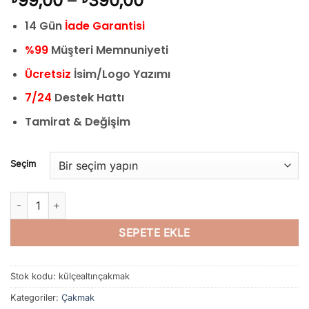
99,00
–
390,00
aralığı:
14 Gün
İade Garantisi
₺99,00
-
%99
Müşteri Memnuniyeti
₺390,00
Ücretsiz
İsim/Logo Yazımı
7/24
Destek Hattı
Tamirat & Değişim
Seçim
Çakmak Külçe Altın Gold Çakmak Külçe Altın Çakmak Külçe Ç
SEPETE EKLE
Stok kodu:
külçealtınçakmak
Kategoriler:
Çakmak