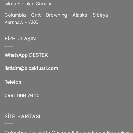
sıkça Sorulan Sorular
Columbia – Crkt – Browning – Alaska – Sibirya –
Kershaw – AKC
BIZE ULAŞIN
WhatsApp DESTEK
iletisim@bicakfuari.com
Telefon
0551 966 76 10
SITE HARITASI
Columbia Çakı – Aln Master – İtalyan – Pars – Kelebek –