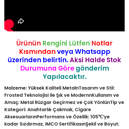
Ürünün
Rengini Lütfen
N
otlar
Kısmından
veya Whatsapp
üzerinden belirtin.
Aksi Halde Stok
Durumuna Göre
gönderim
Yapılacaktır.
Malzeme: Yüksek Kaliteli MetalnTasarım ve Stil:
Frosted Teknolojisi ile Şık ve ModernnKullanım ve
Amaç: Metal Rüzgar Geçirmez ve Çok YönlünTip ve
Kategori: Anahtarlık Çakmak, Cigare
AksesuarlarınPerformans ve Özellik: 105℃’ye
kadar Sızdırmaz, IMCO SertifikasınŞekil ve Boyut: