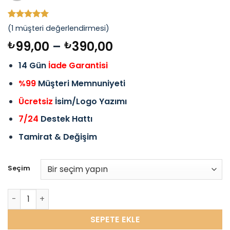
1
müşteri
(
1
müşteri değerlendirmesi)
puanına
Fiyat
dayanarak
99,00
–
390,00
₺
₺
5 üzerinden
aralığı:
5
puan aldı
14 Gün
İade Garantisi
₺99,00
-
%99
Müşteri Memnuniyeti
₺390,00
Ücretsiz
İsim/Logo Yazımı
7/24
Destek Hattı
Tamirat & Değişim
Seçim
Çakmak Timsah Çakmak Gravürlü Altın Timsah Stres Ça
SEPETE EKLE