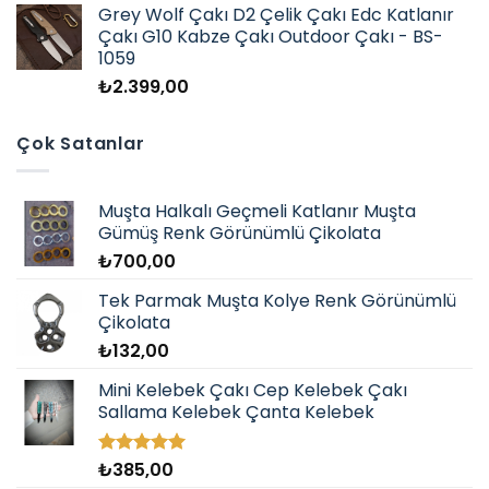
Grey Wolf Çakı D2 Çelik Çakı Edc Katlanır
Çakı G10 Kabze Çakı Outdoor Çakı - BS-
1059
₺
2.399,00
Çok Satanlar
Muşta Halkalı Geçmeli Katlanır Muşta
Gümüş Renk Görünümlü Çikolata
₺
700,00
Tek Parmak Muşta Kolye Renk Görünümlü
Çikolata
₺
132,00
Mini Kelebek Çakı Cep Kelebek Çakı
Sallama Kelebek Çanta Kelebek
₺
385,00
5 üzerinden
5.00
oy