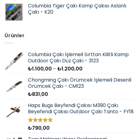
aldı
Columbia Tiger Çakı Kamp Çakısı Aslanlı
Çakı - K20
Ürünler
Columbia Çakı İşlemeli Sırttan Kilitli Kamp
Outdoor Çakı Düz Çakı - 3123
Fiyat
₺
1.100,00
–
₺
1.200,00
aralığı:
Chongming Çakı Örümcek İşlemeli Desenli
₺1.100,00
Örümcek Çakı - CM123
-
₺
831,00
₺1.200,00
Haps Bugs Beyfendi Çakısı M390 Çakı
Beyefendi Çakısı Outdoor Çakı Tanto - FY18
₺
790,00
5 üzerinden
5.00
oy
aldı