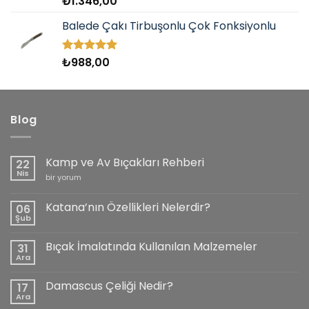
₺
1.346,00
5.00
oy
aldı
Balede Çakı Tirbuşonlu Çok Fonksiyonlu
₺
988,00
5 üzerinden
5.00
oy
aldı
Blog
Kamp ve Av Bıçakları Rehberi
22
Nis
Kamp
bir yorum
ve
Av
Bıçakları
Katana’nın Özellikleri Nelerdir?
06
Rehberi
Şub
için
Yorum
yok
Katana’nın
Bıçak İmalatında Kullanılan Malzemeler
31
Özellikleri
Nelerdir?
Ara
Yorum
yok
Bıçak
Damascus Çeliği Nedir?
17
İmalatında
Kullanılan
Ara
Yorum
Malzemeler
yok