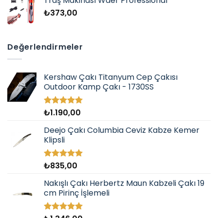
Traş Makinası Waer Professional
₺
373,00
Değerlendirmeler
Kershaw Çakı Titanyum Cep Çakısı
Outdoor Kamp Çakı - 1730SS
₺
1.190,00
5 üzerinden
5.00
oy
aldı
Deejo Çakı Columbia Ceviz Kabze Kemer
Klipsli
₺
835,00
5 üzerinden
5.00
oy
aldı
Nakışlı Çakı Herbertz Maun Kabzeli Çakı 19
cm Pirinç İşlemeli
5 üzerinden