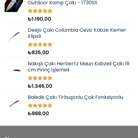
Outdoor Kamp Çakı - 1730SS
₺
1.190,00
5 üzerinden
5.00
oy
aldı
Deejo Çakı Columbia Ceviz Kabze Kemer
Klipsli
₺
835,00
5 üzerinden
5.00
oy
aldı
Nakışlı Çakı Herbertz Maun Kabzeli Çakı 19
cm Pirinç İşlemeli
₺
1.346,00
5 üzerinden
5.00
oy
aldı
Balede Çakı Tirbuşonlu Çok Fonksiyonlu
₺
988,00
5 üzerinden
5.00
oy
aldı