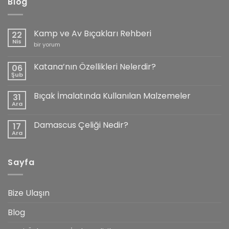
Blog
Kamp ve Av Bıçakları Rehberi
22
Nis
Kamp
bir yorum
ve
Av
Bıçakları
Katana’nın Özellikleri Nelerdir?
06
Rehberi
Şub
için
Yorum
yok
Katana’nın
Bıçak İmalatında Kullanılan Malzemeler
31
Özellikleri
Nelerdir?
Ara
Yorum
yok
Bıçak
Damascus Çeliği Nedir?
17
İmalatında
Kullanılan
Ara
Yorum
Malzemeler
yok
Damascus
Çeliği
Sayfa
Nedir?
Bize Ulaşın
Blog