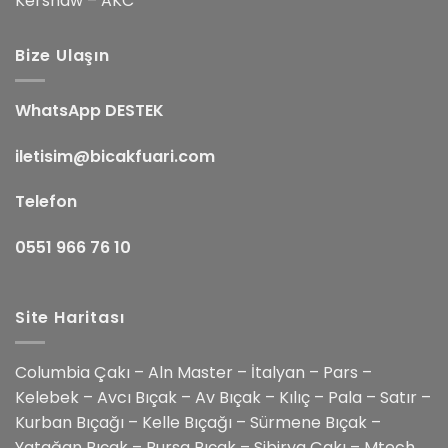
Kershaw – AKC
Bize Ulaşın
WhatsApp DESTEK
iletisim@bicakfuari.com
Telefon
0551 966 76 10
Site Haritası
Columbia Çakı – Aln Master – İtalyan – Pars –
Kelebek – Avcı Bıçak – Av Bıçak – Kılıç – Pala – Satır –
Kurban Bıçağı – Kelle Bıçağı – Sürmene Bıçak –
Yatağan Bıçak – Bursa Bıçak – Sibirya Çakı – Mtech