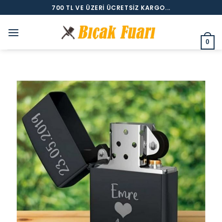
İçeriğe
700 TL VE ÜZERI ÜCRETSIZ KARGO...
atla
0