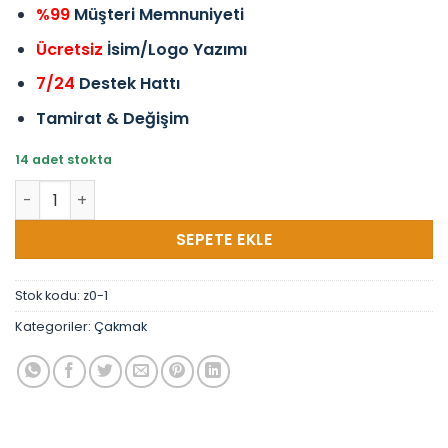
%99
Müşteri Memnuniyeti
Ücretsiz
İsim/Logo Yazımı
7/24
Destek Hattı
Tamirat & Değişim
14 adet stokta
Zippo Çakmak Siyah Renk adet
SEPETE EKLE
Stok kodu:
z0-1
Kategoriler:
Çakmak