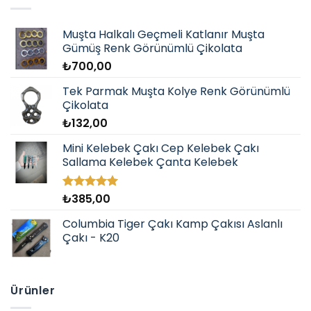
Muşta Halkalı Geçmeli Katlanır Muşta
Gümüş Renk Görünümlü Çikolata
₺
700,00
Tek Parmak Muşta Kolye Renk Görünümlü
Çikolata
₺
132,00
Mini Kelebek Çakı Cep Kelebek Çakı
Sallama Kelebek Çanta Kelebek
₺
385,00
5 üzerinden
5.00
oy
aldı
Columbia Tiger Çakı Kamp Çakısı Aslanlı
Çakı - K20
Ürünler