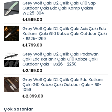
Seçenekler
Grey Wolf Çakı D2 Çelik Çakı G10 Sap
ürün
Outdoor Çakı Edc Çakı Kamp Çakısı -
sayfasından
WD25-304
seçilebilir
₺
1.599,00
Grey Wolf Çakı D2 Çelik Çakı Axis Çakı Edc
Katlanır Çakı G10 Kabze Çakı Outdoor Çakı
- BS25-1269
₺
1.799,00
Grey Wolf Çakı D2 Çelik Çakı Padawan
Çakı Edc Katlanır Çakı G10 Kabze Çakı
Outdoor Çakı - BS26 - 2250
₺
2.199,00
Grey Wolf Çakı D2 Çelik Çakı Edc Katlanır
Çakı G10 Kabze Çakı Outdoor Çakı - BS-
1059
₺
2.399,00
Çok Satanlar