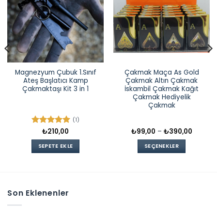
Magnezyum Çubuk 1.Sınıf
Çakmak Maça As Gold
Ateş Başlatıcı Kamp
Çakmak Altın Çakmak
Çakmaktaşı Kit 3 in 1
İskambil Çakmak Kağıt
Çakmak Hediyelik
Çakmak
(1)
Fiyat
5 üzerinden
₺
210,00
₺
99,00
–
₺
390,00
:
aralığı:
5
oy aldı
0
₺99,00
SEPETE EKLE
SEÇENEKLER
-
00
₺390,0
Bu
ürünün
birden
fazla
Son Eklenenler
varyasyonu
var.