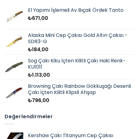
El Yapımı İşlemeli Av Bıçak Ördek Tanto
₺
671,00
Alaska Mini Cep Çakısı Gold Altın Çakısı -
SDR3-G
₺
184,00
Sog Çakı Kiku İçten Kilitli Çakı Haki Renk-
KU1011
₺
1.113,00
Browning Çakı Rainbow Gökkuşağı Desenli
Çakı İçten Kilitli Klipsli Ahşap
₺
796,00
Değerlendirmeler
Kershaw Çakı Titanyum Cep Çakısı