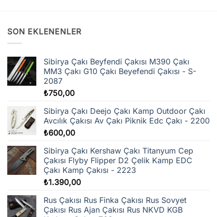
ürünün
ürünün
birden
birden
fazla
fazla
SON EKLENENLER
varyasyonu
varyasyonu
var.
var.
Seçenekler
Seçenekler
Sibirya Çakı Beyfendi Çakısı M390 Çakı
ürün
ürün
MM3 Çakı G10 Çakı Beyefendi Çakısı - S-
sayfasından
sayfasından
2087
seçilebilir
seçilebilir
₺
750,00
Sibirya Çakı Deejo Çakı Kamp Outdoor Çakı
Avcılık Çakısı Av Çakı Piknik Edc Çakı - 2200
₺
600,00
Sibirya Çakı Kershaw Çakı Titanyum Cep
Çakısı Flyby Flipper D2 Çelik Kamp EDC
Çakı Kamp Çakısı - 2223
₺
1.390,00
Rus Çakısı Rus Finka Çakısı Rus Sovyet
Çakısı Rus Ajan Çakısı Rus NKVD KGB