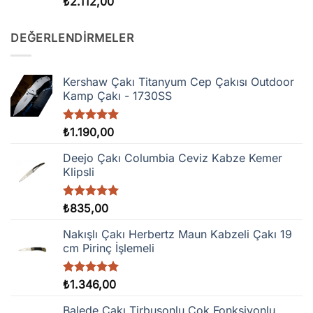
5 üzerinden
₺
2.112,00
5.00
oy
aldı
DEĞERLENDIRMELER
Kershaw Çakı Titanyum Cep Çakısı Outdoor
Kamp Çakı - 1730SS
5 üzerinden
₺
1.190,00
5.00
oy
aldı
Deejo Çakı Columbia Ceviz Kabze Kemer
Klipsli
5 üzerinden
₺
835,00
5.00
oy
aldı
Nakışlı Çakı Herbertz Maun Kabzeli Çakı 19
cm Pirinç İşlemeli
5 üzerinden
₺
1.346,00
5.00
oy
aldı
Balede Çakı Tirbuşonlu Çok Fonksiyonlu