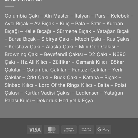
Columbia Çakı – Aln Master – İtalyan – Pars – Kelebek –
Avcı Bıçak – Av Bıçak – Kılıç – Pala – Satır – Kurban
Bıçağı – Kelle Bıçağı – Sürmene Bıçak – Yatağan Bıçak
– Bursa Bıçak – Sibirya Çakı – Mtech Çakı – Rus Çakısı
– Kershaw Çakı – Alaska Çakı – Mini Cep Çakısı –
Browning Çakı – Beyefendi Çakısı – D2 Çakı – N690
Çakı – Hz.Ali Kılıcı – Zülfikar – Osmanlı Kılıcı -Böker
Çakılar – Columbia Çakılar – Fantazi Çakılar – Yerli
Çakılar – Crkt Çakı – Buck Çakı – Katana – Bıçak –
Sinbad Kılıcı – Lord Of the Rings Kılıcı – Balta – Polat
Çakısı – Kurtlar Vadisi Çakısı – Ledlenser – Yatağan
Palası Kılıcı – Dekorluk Hediyelik Eşya
Visa
MasterCard
Cash
Bank
Google
On
Transfer
Pay