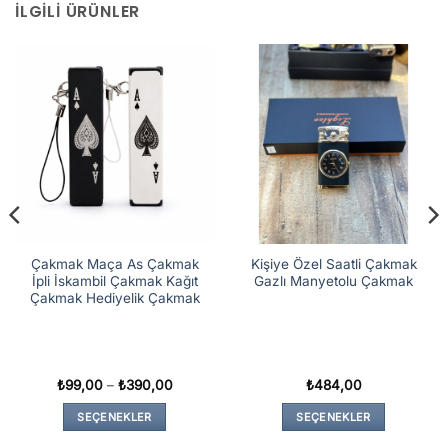
İLGILI ÜRÜNLER
Çakmak Maça As Çakmak
Kişiye Özel Saatli Çakmak
İpli İskambil Çakmak Kağıt
Gazlı Manyetolu Çakmak
Çakmak Hediyelik Çakmak
Fiyat
₺
99,00
–
₺
390,00
₺
484,00
aralığı:
₺99,00
SEÇENEKLER
SEÇENEKLER
-
0
₺390,00
Bu
Bu