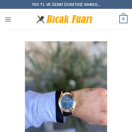
İçeriğe
700 TL VE ÜZERI ÜCRETSIZ KARGO...
atla
0