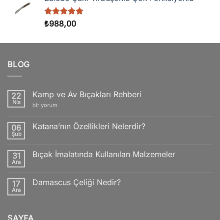
5 üzerinden
₺
988,00
5.00
oy
aldı
BLOG
Kamp ve Av Bıçakları Rehberi
22
Nis
Kamp
bir yorum
ve
Av
Bıçakları
Katana’nın Özellikleri Nelerdir?
06
Rehberi
Şub
için
Yorum
yok
Katana’nın
Bıçak İmalatında Kullanılan Malzemeler
31
Özellikleri
Nelerdir?
Ara
Yorum
yok
Bıçak
Damascus Çeliği Nedir?
17
İmalatında
Kullanılan
Ara
Yorum
Malzemeler
yok
Damascus
Çeliği
SAYFA
Nedir?